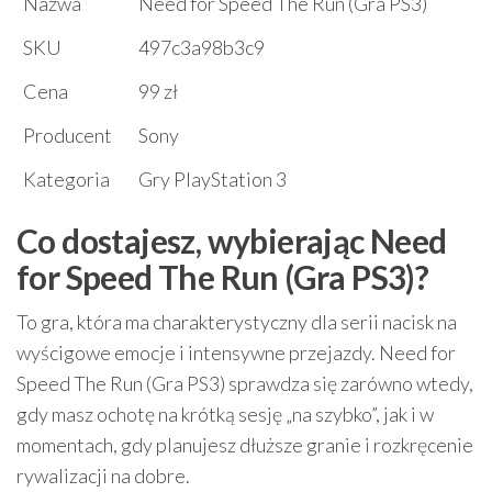
Nazwa
Need for Speed The Run (Gra PS3)
SKU
497c3a98b3c9
Cena
99 zł
Producent
Sony
Kategoria
Gry PlayStation 3
Co dostajesz, wybierając Need
for Speed The Run (Gra PS3)?
To gra, która ma charakterystyczny dla serii nacisk na
wyścigowe emocje i intensywne przejazdy. Need for
Speed The Run (Gra PS3) sprawdza się zarówno wtedy,
gdy masz ochotę na krótką sesję „na szybko”, jak i w
momentach, gdy planujesz dłuższe granie i rozkręcenie
rywalizacji na dobre.