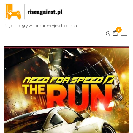
Przejdź
do
treści
Najlepsze gry w konkurencyjnych cenach
0