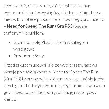
Jeżeli zależy Ci na tytule, który jest naturalnym
wyborem dla fanów wyścigów, a jednocześnie chcesz
mieć w bibliotece produkt renomowanego producenta
–
Need for Speed The Run (Gra PS3)
będzie
trafionym kierunkiem.
Gra na konsolę PlayStation 3 w kategorii
wyścigowej
Producent: Sony
Przed zakupem upewnij się, że wybierasz właściwą
wersję pod swoją konsolę. Need for Speed The Run
(Gra PS3) to propozycja, która ma szansę stać się jedną
z tych gier, do których wraca się regularnie – zwłaszcza
gdy chcesz poczuć tempo, rywalizację i wyścigowy
klimat.