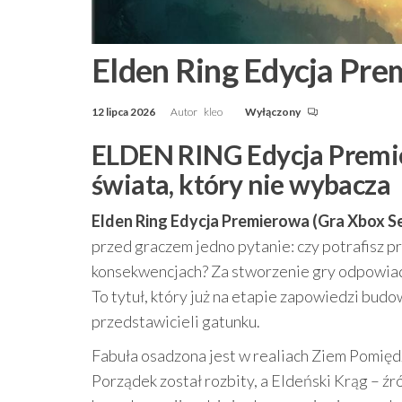
Elden Ring Edycja Pre
12 lipca 2026
Autor
kleo
Wyłączony
ELDEN RING Edycja Premie
świata, który nie wybacza
Elden Ring Edycja Premierowa (Gra Xbox Se
przed graczem jedno pytanie: czy potrafisz p
konsekwencjach? Za stworzenie gry odpowia
To tytuł, który już na etapie zapowiedzi budo
przedstawicieli gatunku.
Fabuła osadzona jest w realiach Ziem Pomiędzy 
Porządek został rozbity, a Eldeński Krąg – źr