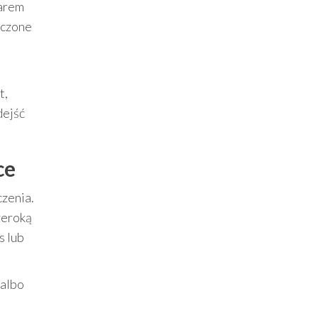
żarem
ączone
t,
dejść
ce
zenia.
zeroką
s lub
 albo