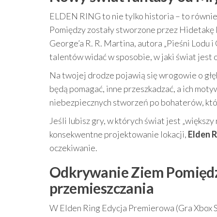
ELDEN RING to nie tylko historia – to równie
Pomiędzy zostały stworzone przez Hidetakę 
George’a R. R. Martina, autora „Pieśni Lodu 
talentów widać w sposobie, w jaki świat jest 
Na twojej drodze pojawią się wrogowie o głęb
będą pomagać, inne przeszkadzać, a ich moty
niebezpiecznych stworzeń po bohaterów, któr
Jeśli lubisz gry, w których świat jest „większy
konsekwentne projektowanie lokacji,
Elden R
oczekiwanie.
Odkrywanie Ziem Pomiędzy
przemieszczania
W Elden Ring Edycja Premierowa (Gra Xbox Se