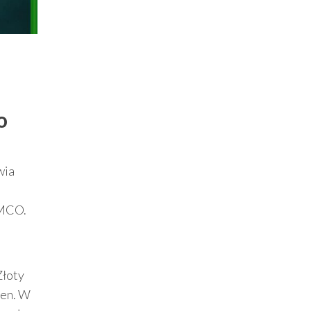
o
wia
AMCO.
Złoty
ien. W