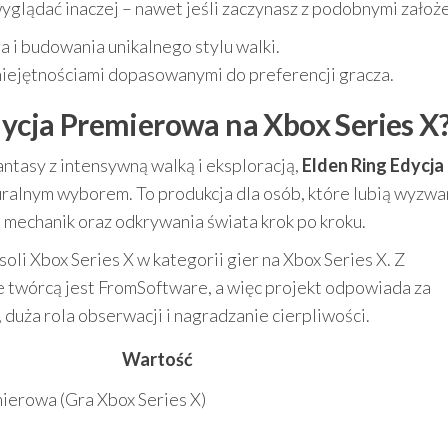
yglądać inaczej – nawet jeśli zaczynasz z podobnymi założ
i budowania unikalnego stylu walki.
iejętnościami dopasowanymi do preferencji gracza.
dycja Premierowa na Xbox Series X
fantasy z intensywną walką i eksploracją,
Elden Ring Edycja
ralnym wyborem. To produkcja dla osób, które lubią wyzwan
 mechanik oraz odkrywania świata krok po kroku.
oli Xbox Series X w kategorii gier na Xbox Series X. Z
że twórcą jest FromSoftware, a więc projekt odpowiada za
, duża rola obserwacji i nagradzanie cierpliwości.
Wartość
ierowa (Gra Xbox Series X)