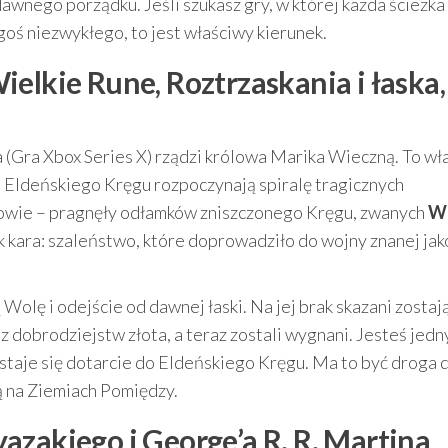
dawnego porządku. Jeśli szukasz gry, w której każda ścieżk
goś niezwykłego, to jest właściwy kierunek.
elkie Rune, Roztrzaskania i łaska,
(Gra Xbox Series X) rządzi królowa Marika Wieczną. To wł
m Eldeńskiego Kręgu rozpoczynają spiralę tragicznych
gowie – pragnęły odłamków zniszczonego Kręgu, zwanych
Wi
k kara: szaleństwo, które doprowadziło do wojny znanej jak
olę i odejście od dawnej łaski. Na jej brak skazani zostaj
 z dobrodziejstw złota, a teraz zostali wygnani. Jesteś jedn
 staje się dotarcie do Eldeńskiego Kręgu. Ma to być droga 
ą na Ziemiach Pomiędzy.
azakiego i George’a R. R. Martina