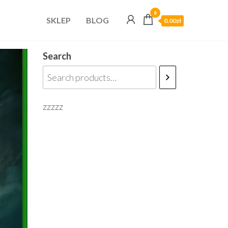
0
SKLEP
BLOG
0.00zł
Search
zzzzz