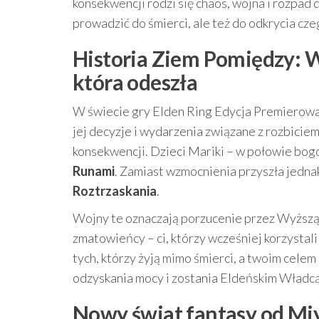
konsekwencji rodzi się chaos, wojna i rozpad 
prowadzić do śmierci, ale też do odkrycia cze
Historia Ziem Pomiędzy: Wi
która odeszła
W świecie gry Elden Ring Edycja Premierowa 
jej decyzje i wydarzenia związane z rozbicie
konsekwencji. Dzieci Mariki – w połowie bo
Runami
. Zamiast wzmocnienia przyszła jedna
Roztrzaskania
.
Wojny te oznaczają porzucenie przez Wyższą W
zmatowieńcy – ci, którzy wcześniej korzystali
tych, którzy żyją mimo śmierci, a twoim celem
odzyskania mocy i zostania Eldeńskim Władc
Nowy świat fantasy od Miy