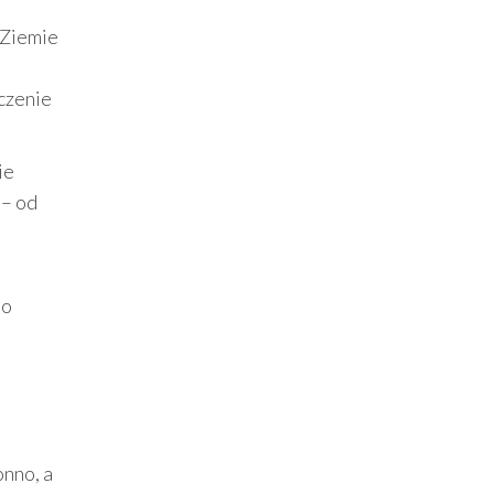
 Ziemie
ączenie
ie
 – od
to
onno, a