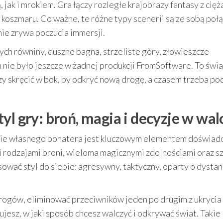
 jak i mrokiem. Gra łączy rozległe krajobrazy fantasy z cię
z koszmaru. Co ważne, te różne typy scenerii są ze sobą poł
nie zrywa poczucia immersji.
ch równiny, duszne bagna, strzeliste góry, złowieszcze
 nie było jeszcze w żadnej produkcji FromSoftware. To świa
zy skręcić w bok, by odkryć nową drogę, a czasem trzeba po
yl gry: broń, magia i decyzje w wal
ie własnego bohatera jest kluczowym elementem doświadc
 rodzajami broni, wieloma magicznymi zdolnościami oraz s
wać styl do siebie: agresywny, taktyczny, oparty o dystan
ogów, eliminować przeciwników jeden po drugim z ukrycia
jesz, w jaki sposób chcesz walczyć i odkrywać świat. Takie