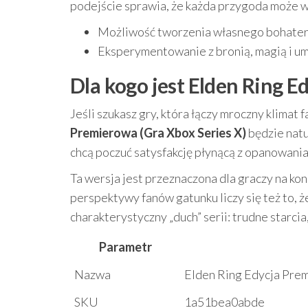
podejście sprawia, że każda przygoda może w
Możliwość tworzenia własnego bohatera 
Eksperymentowanie z bronią, magią i um
Dla kogo jest Elden Ring E
Jeśli szukasz gry, która łączy mroczny klimat 
Premierowa (Gra Xbox Series X)
będzie natu
chcą poczuć satysfakcję płynącą z opanowania
Ta wersja jest przeznaczona dla graczy na kons
perspektywy fanów gatunku liczy się też to, 
charakterystyczny „duch” serii: trudne starcia
Parametr
Nazwa
Elden Ring Edycja Prem
SKU
1a51bea0abde