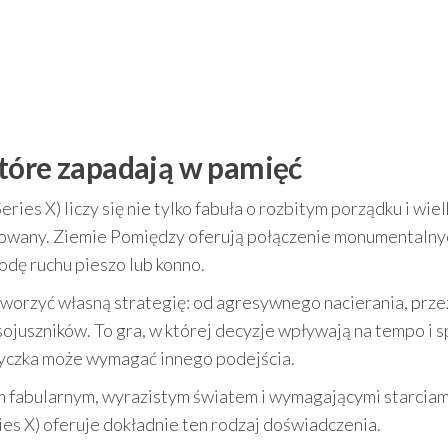
tóre zapadają w pamięć
es X) liczy się nie tylko fabuła o rozbitym porządku i wiel
budowany. Ziemie Pomiędzy oferują połączenie monumentalny
bodę ruchu pieszo lub konno.
worzyć własną strategię: od agresywnego nacierania, prze
sojuszników. To gra, w której decyzje wpływają na tempo i 
tyczka może wymagać innego podejścia.
em fabularnym, wyrazistym światem i wymagającymi starciam
es X) oferuje dokładnie ten rodzaj doświadczenia.