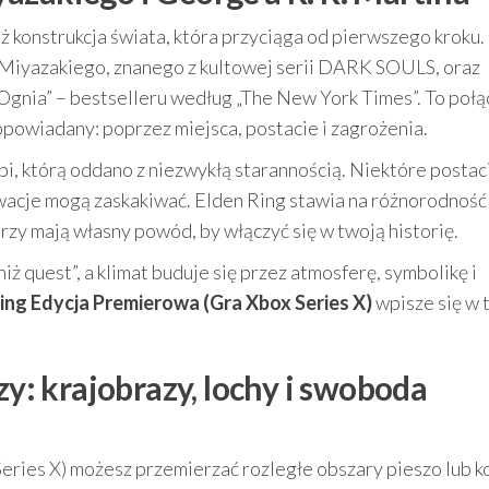
ż konstrukcja świata, która przyciąga od pierwszego kroku.
Miyazakiego, znanego z kultowej serii DARK SOULS, oraz
i Ognia” – bestselleru według „The New York Times”. To poł
opowiadany: poprzez miejsca, postacie i zagrożenia.
i, którą oddano z niezwykłą starannością. Niektóre postac
wacje mogą zaskakiwać. Elden Ring stawia na różnorodność
zy mają własny powód, by włączyć się w twoją historię.
 niż quest”, a klimat buduje się przez atmosferę, symbolikę i
ing Edycja Premierowa (Gra Xbox Series X)
wpisze się w 
: krajobrazy, lochy i swoboda
ries X) możesz przemierzać rozległe obszary pieszo lub k