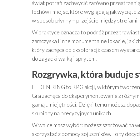
świat potrafi zachwycić zarówno przestrzenią,
lochów i miejsc, które wyglądają jak wycięte 
w sposób płynny – przejście między strefami 
W praktyce oznacza to podróż przez trawiasty
zamczyska i inne monumentalne lokacje, jakich
który zachęca do eksploracji: czasem wystarc
do zagadki walką i sprytem.
Rozgrywka, która buduje st
ELDEN RING to RPG akcji, w którym tworzen
Gra zachęca do eksperymentowania z różnymi
gamą umiejętności. Dzięki temu możesz dopaso
skupiony na precyzyjnych unikach.
W walce masz wybór: możesz szarżować na wr
skorzystać z pomocy sojuszników. To ty decydu