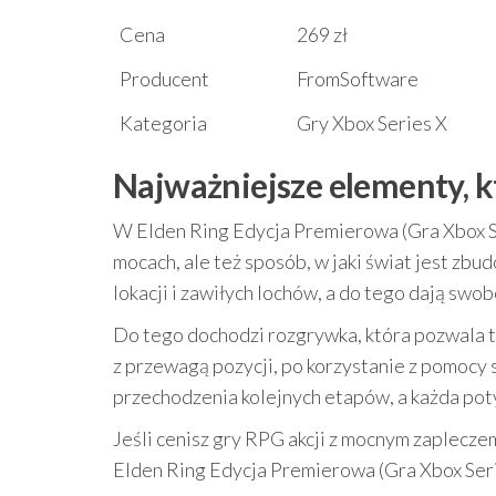
Cena
269 zł
Producent
FromSoftware
Kategoria
Gry Xbox Series X
Najważniejsze elementy, k
W Elden Ring Edycja Premierowa (Gra Xbox Seri
mocach, ale też sposób, w jaki świat jest z
lokacji i zawiłych lochów, a do tego dają swo
Do tego dochodzi rozgrywka, która pozwala t
z przewagą pozycji, po korzystanie z pomocy 
przechodzenia kolejnych etapów, a każda po
Jeśli cenisz gry RPG akcji z mocnym zaplecz
Elden Ring Edycja Premierowa (Gra Xbox Seri