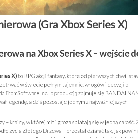
mierowa (Gra Xbox Series X)
rowa na Xbox Series X – wejście d
ries X)
to RPG akcji fantasy, które od pierwszych chwil sta
rzetrwać w świecie pełnym tajemnic, wrogów i decyzji o
da FromSoftware Inc., a produkcją zajmuje się BANDAI N
wał legendę, a dziś pozostaje jednym z najważniejszych
– krainy, w której mit i groza splatają się w jedną całość. 
ódło życia Złotego Drzewa – przestał działać tak, jak powin