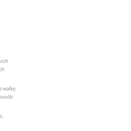
kich
ch
z walkę
sposób
i,