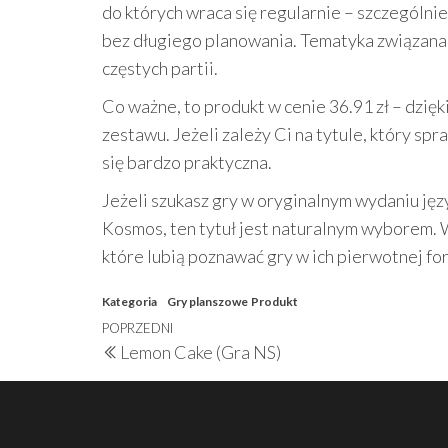
do których wraca się regularnie – szczególni
bez długiego planowania. Tematyka związana
częstych partii.
Co ważne, to produkt w cenie 36.91 zł – dzię
zestawu. Jeżeli zależy Ci na tytule, który sp
się bardzo praktyczna.
Jeżeli szukasz gry w oryginalnym wydaniu ję
Kosmos, ten tytuł jest naturalnym wyborem. W
które lubią poznawać gry w ich pierwotnej fo
Kategoria
Gry planszowe
Produkt
Nawigacja
Poprzedni
POPRZEDNI
Lemon Cake (Gra NS)
wpisu
wpis