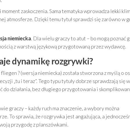
.
i i moment zaskoczenia. Sama tematyka wprowadza lekki kli
nej atmosferze. Dzięki temu tytuł sprawdzi się zarówno w g
sja niemiecka
. Dla wielu graczy to atut – bo mogą poznać 
odnością z warstwą językową przygotowaną przez wydawcę.
ą daje dynamikę rozgrywki?
liegen ? (wersja niemiecka) została stworzona z myślą o o
yzji „tu i teraz”. Tego typu tytuły dobrze sprawdzają się w
jść do działania, bez długiego przygotowania i skomplikowa
wie graczy – każdy ruch ma znaczenie, a wybory można
ze. To sprawia, że rozgrywka jest angażująca, a jednocześ
 swoją przygodę z planszówkami.