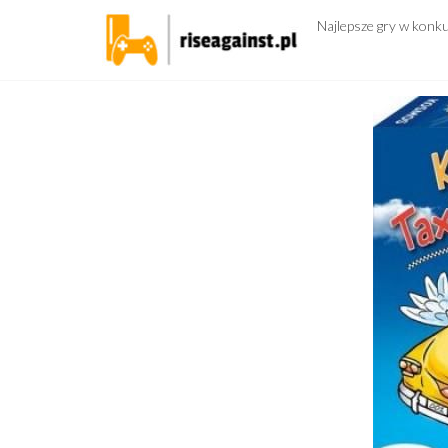
Przejdź
Najlepsze gry w konk
do
treści