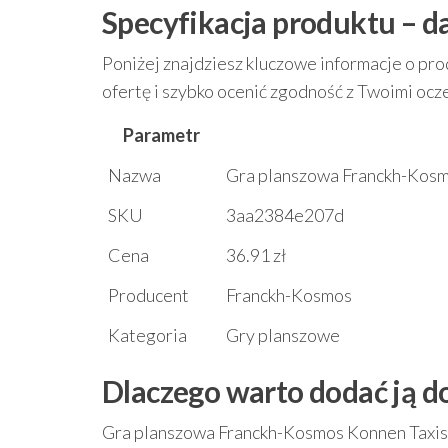
Specyfikacja produktu – d
Poniżej znajdziesz kluczowe informacje o pro
ofertę i szybko ocenić zgodność z Twoimi ocz
Parametr
Nazwa
Gra planszowa Franckh-Kosmo
SKU
3aa2384e207d
Cena
36.91 zł
Producent
Franckh-Kosmos
Kategoria
Gry planszowe
Dlaczego warto dodać ją d
Gra planszowa Franckh-Kosmos Konnen Taxis fl