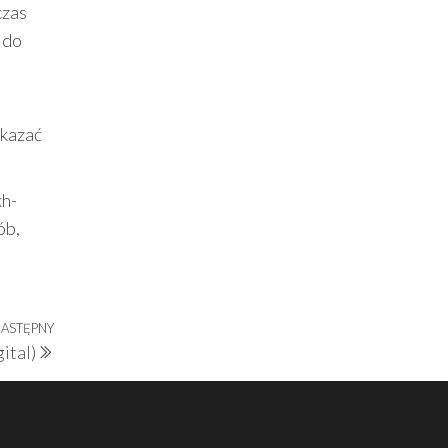
czas
 do
okazać
kh-
ób,
ASTĘPNY
Następny
ital)
wpis