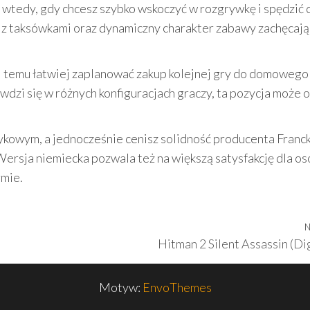
e wtedy, gdy chcesz szybko wskoczyć w rozgrywkę i spędzić 
 z taksówkami oraz dynamiczny charakter zabawy zachęcają
ki temu łatwiej zaplanować zakup kolejnej gry do domowego
rawdzi się w różnych konfiguracjach graczy, ta pozycja może 
zykowym, a jednocześnie cenisz solidność producenta Franc
ersja niemiecka pozwala też na większą satysfakcję dla os
rmie.
N
Hitman 2 Silent Assassin (Dig
Motyw:
EnvoThemes