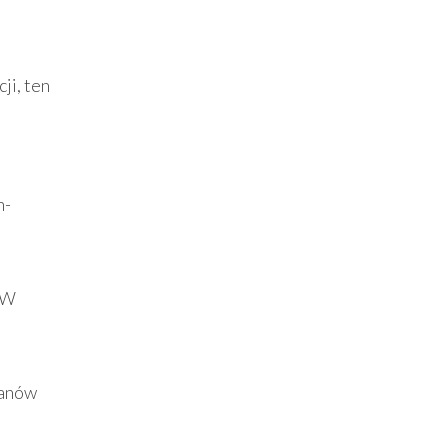
ji, ten
h-
. W
fanów