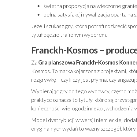
świetna propozycja na wieczorne granie
pełna satysfakcji rywalizacja oparta na
Jeżeli szukasz gry, która potrafi rozkręcić s
tytuł będzie trafionym wyborem.
Franckh-Kosmos – produce
Za
Gra planszowa Franckh-Kosmos Konnen T
Kosmos. To marka kojarzona z projektami, kt
rozgrywkę – czyli czy jest płynna, czy angażuj
Wybierając gry od tego wydawcy, często możn
praktyce oznacza to tytuły, które są przystęp
konieczności wielogodzinnego „wchodzenia w
Model dystrybucji w wersji niemieckiej doda
oryginalnych wydań to ważny szczegół, który