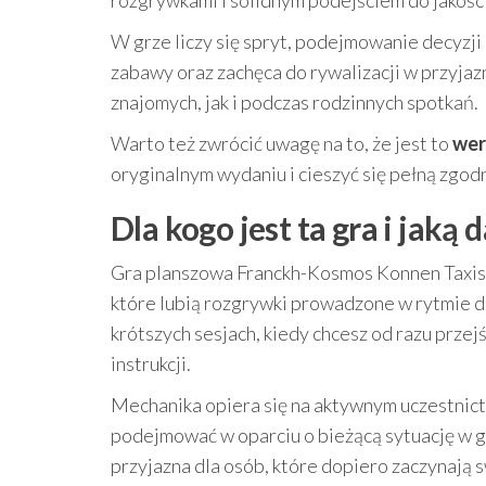
rozgrywkami i solidnym podejściem do jakości
W grze liczy się spryt, podejmowanie decyzj
zabawy oraz zachęca do rywalizacji w przyjaz
znajomych, jak i podczas rodzinnych spotkań.
Warto też zwrócić uwagę na to, że jest to
wer
oryginalnym wydaniu i cieszyć się pełną zg
Dla kogo jest ta gra i jak
Gra planszowa Franckh-Kosmos Konnen Taxis f
które lubią rozgrywki prowadzone w rytmie dec
krótszych sesjach, kiedy chcesz od razu prze
instrukcji.
Mechanika opiera się na aktywnym uczestnict
podejmować w oparciu o bieżącą sytuację w gr
przyjazna dla osób, które dopiero zaczynają