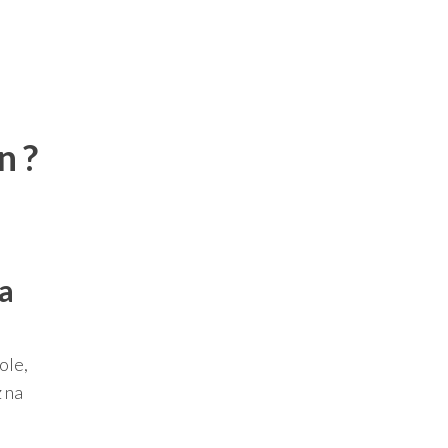
n ?
a
ole,
 na