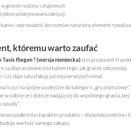
 w gronie rodziny i znajomych
 szybkim podejmowaniu decyzji
potkanie i wprowadzić do rozmów naturalny element rywalizac
nt, któremu warto zaufać
axis fliegen ? (wersja niemiecka)
stoi producent Franck
óre są dopracowane pod kątem tego, jak gracze odczuwają
e i czy daje satysfakcję już od pierwszych minut.
a liczyć na spójne podejście do kategorii „gry planszowe”
ne w odbiorze i dobrze nadają się do wspólnego grania, bez
 zasady”.
tkowo podkreśla charakter produktu – dla kolekcjonerów i 
 buduje wartość samego zakupu.