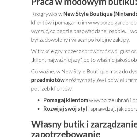
Praca w modowym butiku: 
Rozgrywka w
New Style Boutique (Nintendo
klientów i pomaganiu im w wyborze garderoby
wyczuć, co będzie pasować danej osobie. Twoi
był zadowolony i wracał po kolejne zakupy.
W trakcie gry możesz sprawdzać swój gust or
„klient najważniejszy”, bo to właśnie jakość
Co ważne, w New Style Boutique masz do dys
przedmiotów
z różnych stylów i od wielu fi
potrzeb klientów.
Pomagaj klientom
w wyborze ubrań i d
Rozwijaj swój styl
i sprawdzaj, jak dob
Własny butik i zarządzani
zapotrzebowanie