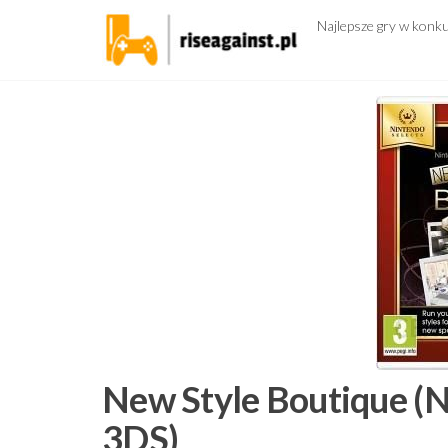
Przejdź
Najlepsze gry w konk
do
treści
New Style Boutique (N
3DS)