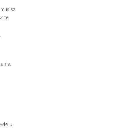
 musisz
ksze
ę
rania,
 wielu