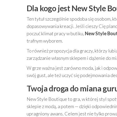
Dla kogo jest New Style B
Ten tytuł szczególnie spodoba się osobom, któ
dopasowywania kreacji. Jeśli cieszy Cię pla
poczuć klimat pracy w butiku,
New Style Bout
trafnym wyborem.
To również propozycja dla graczy, którzy lubią
zarządzanie własnym sklepem i dążenie do mia
W grze ważna jest zarówno moda, jak i odpow
swój gust, ale też uczyć się podejmowania de
Twoja droga do miana gur
New Style Boutique to gra, w której styl spo
sklepie z modą, a potem — dzięki odpowiedni
upragniony awans. Celem jest nie tylko prowad