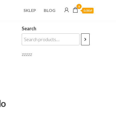
0
SKLEP
BLOG
0.00zł
Search
zzzzz
do