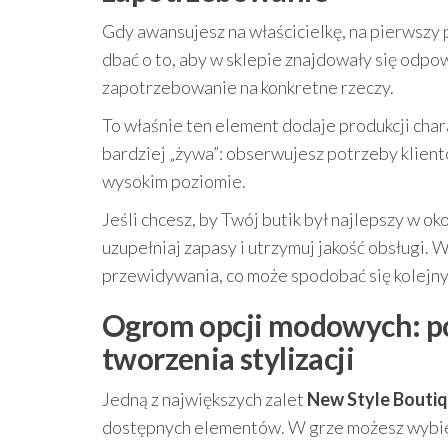
Gdy awansujesz na właścicielkę, na pierwszy 
dbać o to, aby w sklepie znajdowały się odpo
zapotrzebowanie na konkretne rzeczy.
To właśnie ten element dodaje produkcji char
bardziej „żywa”: obserwujesz potrzeby klientó
wysokim poziomie.
Jeśli chcesz, by Twój butik był najlepszy w o
uzupełniaj zapasy i utrzymuj jakość obsługi. 
przewidywania, co może spodobać się kolejn
Ogrom opcji modowych: p
tworzenia stylizacji
Jedną z największych zalet
New Style Boutiq
dostępnych elementów. W grze możesz wybi