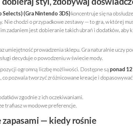
dobieraj styl, zdobywaj doświadcz
 Selects) (Gra Nintendo 3DS)
koncentruje się na obsłudz
. Nie chodzi o przypadkowe zestawy — to gra, w której mu
m zadaniem jest dobieranie takich ubrań i dodatków, aby k
az umiejętność prowadzenia sklepu. Gra naturalnie uczy po
 obsługi decyduje o powodzeniu w świecie mody.
pozycji ogromną liczbę możliwości. Dostępne są
ponad 12
rm, co pozwala tworzyć zróżnicowane kreacje i dopasowywać
odatków zgodnie z ich oczekiwaniami.
rze trafiasz w modowe preferencje.
e zapasami — kiedy rośnie