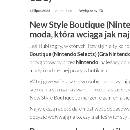
15 lipca 2026
Autor
kleo
Wyłączony
New Style Boutique (Ninte
moda, która wciąga jak naj
Jeśli lubisz gry, w których liczy się nie tylko
Boutique (Nintendo Selects) (Gra Nintend
przygotowany przez
Nintendo
, należący do 
mody i codziennej pracy w butikach.
W tej grze wcielasz się w osobę rozpoczynają
się realna szansa na awans — możesz stać się 
New Style Boutique to marzenie zamienia się 
Największą radość daje możliwość dopasowy
decyzje wpływają na to, czy trafiłeś w ich sty