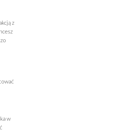
akcją z
chcesz
dzo
stować
tka w
ć