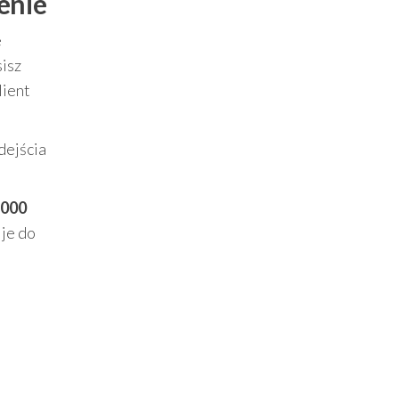
enie
e
sisz
lient
dejścia
 000
 je do