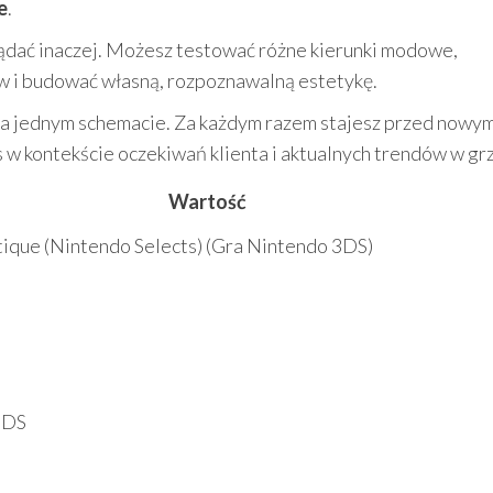
e
.
ądać inaczej. Możesz testować różne kierunki modowe,
 i budować własną, rozpoznawalną estetykę.
ę na jednym schemacie. Za każdym razem stajesz przed nowy
 w kontekście oczekiwań klienta i aktualnych trendów w gr
Wartość
ique (Nintendo Selects) (Gra Nintendo 3DS)
3DS