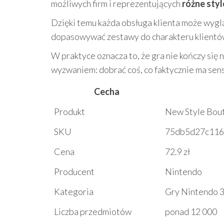
możliwych firm i reprezentujących
różne styl
Dzięki temu każda obsługa klienta może wygl
dopasowywać zestawy do charakteru klientów
W praktyce oznacza to, że gra nie kończy si
wyzwaniem: dobrać coś, co faktycznie ma sens
Cecha
Produkt
New Style Bout
SKU
75db5d27c116
Cena
72.9 zł
Producent
Nintendo
Kategoria
Gry Nintendo 
Liczba przedmiotów
ponad 12 000