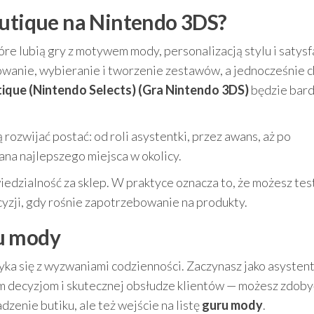
outique na Nintendo 3DS?
re lubią gry z motywem mody, personalizacją stylu i satysf
nowanie, wybieranie i tworzenie zestawów, a jednocześnie 
ique (Nintendo Selects) (Gra Nintendo 3DS)
będzie bar
 rozwijać postać: od roli asystentki, przez awans, aż po
na najlepszego miejsca w okolicy.
iedzialność za sklep. W praktyce oznacza to, że możesz te
cyzji, gdy rośnie zapotrzebowanie na produkty.
u mody
tyka się z wyzwaniami codzienności. Zaczynasz jako asysten
m decyzjom i skutecznej obsłudze klientów — możesz zdoby
zenie butiku, ale też wejście na listę
guru mody
.