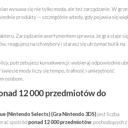
plan wysuwa się nie tylko moda, ale też zarządzanie. W grze
wiednie produkty — szczególnie wtedy, gdy pojawia się wię
akteru. Zarządzanie asortymentem sprawia, że gra staje si
w, reagujesz na ich wybory i starasz się utrzymać butik na
kolicy, potrzebujesz konsekwencji: wybieraj odpowiednie ub
W świecie mody liczy się tempo, trafność i umiejętność
ym osobom.
onad 12 000 przedmiotów do
ue (Nintendo Selects) (Gra Nintendo 3DS)
jest liczba
erać spośród
ponad 12 000 przedmiotów
, pochodzących z