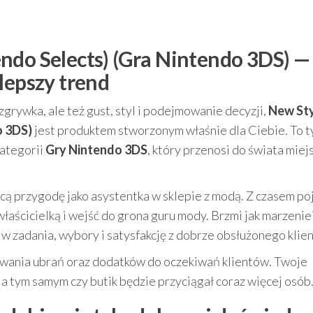
ndo Selects) (Gra Nintendo 3DS) —
lepszy trend
 rozgrywka, ale też gust, styl i podejmowanie decyzji,
New St
o 3DS)
jest produktem stworzonym właśnie dla Ciebie. To t
kategorii
Gry Nintendo 3DS
, który przenosi do świata miej
cą przygodę jako asystentka w sklepie z modą. Z czasem po
właścicielką i wejść do grona guru mody. Brzmi jak marzeni
w zadania, wybory i satysfakcję z dobrze obsłużonego klien
wania ubrań oraz dodatków do oczekiwań klientów. Twoje
l, a tym samym czy butik będzie przyciągał coraz więcej osób