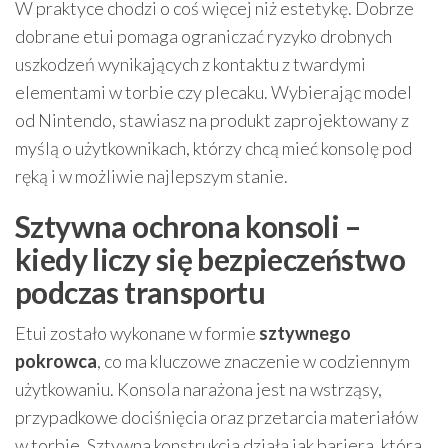
W praktyce chodzi o coś więcej niż estetykę. Dobrze
dobrane etui pomaga ograniczać ryzyko drobnych
uszkodzeń wynikających z kontaktu z twardymi
elementami w torbie czy plecaku. Wybierając model
od Nintendo, stawiasz na produkt zaprojektowany z
myślą o użytkownikach, którzy chcą mieć konsolę pod
ręką i w możliwie najlepszym stanie.
Sztywna ochrona konsoli –
kiedy liczy się bezpieczeństwo
podczas transportu
Etui zostało wykonane w formie
sztywnego
pokrowca
, co ma kluczowe znaczenie w codziennym
użytkowaniu. Konsola narażona jest na wstrząsy,
przypadkowe dociśnięcia oraz przetarcia materiałów
w torbie. Sztywna konstrukcja działa jak bariera, która