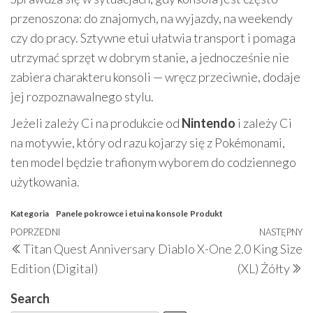
przenoszona: do znajomych, na wyjazdy, na weekendy
czy do pracy. Sztywne etui ułatwia transport i pomaga
utrzymać sprzęt w dobrym stanie, a jednocześnie nie
zabiera charakteru konsoli — wręcz przeciwnie, dodaje
jej rozpoznawalnego stylu.
Jeżeli zależy Ci na produkcie od
Nintendo
i zależy Ci
na motywie, który od razu kojarzy się z Pokémonami,
ten model będzie trafionym wyborem do codziennego
użytkowania.
Kategoria
Panele pokrowce i etui na konsole
Produkt
Nawigacja
Poprzedni
POPRZEDNI
NASTĘPNY
N
Titan Quest Anniversary
Diablo X-One 2.0 King Size
wpisu
wpis
w
Edition (Digital)
(XL) Żółty
Search