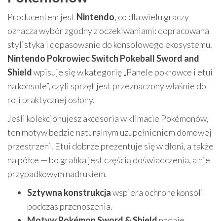
Producentem jest
Nintendo
, co dla wielu graczy
oznacza wybór zgodny z oczekiwaniami: dopracowana
stylistyka i dopasowanie do konsolowego ekosystemu.
Nintendo Pokrowiec Switch Pokeball Sword and
Shield
wpisuje się w kategorię „Panele pokrowce i etui
na konsole”, czyli sprzęt jest przeznaczony właśnie do
roli praktycznej osłony.
Jeśli kolekcjonujesz akcesoria w klimacie Pokémonów,
ten motyw będzie naturalnym uzupełnieniem domowej
przestrzeni. Etui dobrze prezentuje się w dłoni, a także
na półce — bo grafika jest częścią doświadczenia, a nie
przypadkowym nadrukiem.
Sztywna konstrukcja
wspiera ochronę konsoli
podczas przenoszenia.
Motyw Pokémon Sword & Shield
nadaje