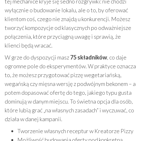
tej mechanice kryje się sedno rozgrywki: nie chodzi
wyłącznie o budowanie lokalu, ale o to, by oferować
klientom coś, czego nie znajdą u konkurencji. Możesz
tworzyć kompozycje od klasycznych po odważniejsze
połączenia, które przyciągną uwagę i sprawią, że
klienci będą wracać.
W grze do dyspozycji masz
75 składników
, co daje
ogromne pole do eksperymentów. W praktyce oznacza
to, że możesz przygotować pizzę wegetariańską,
wegańską czy mięsna wersję z podwójnym bekonem – a
potem dopasować ofertę do tego, jakiego typu gusta
dominują w danym miejscu. To świetna opcja dla osób,
które lubią grać „na własnych zasadach” i wyczuwać, co
działa w danej kampanii.
Tworzenie własnych receptur w Kreatorze Pizzy
Możliwość budowania oferty pod konkretną