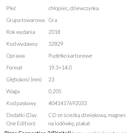
Płeć
chłopiec, dziewczynka
Grupa towarowa
Gra
Rok wydania
2018
Kod wydawcy
32829
Oprawa
Pudełko kartonowe
Format
19.3×14.0
Głębokość (mm)
23
Waga
0.205
Kod paskowy
4041417692033
Dodatki (Day
CD ze ścieżką dźwiękową, magnes
One Edition)
na lodówkę, plakat