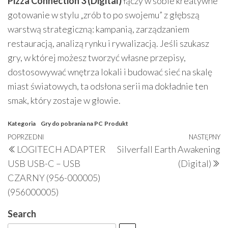
Pizza Connection 3 (Digital)
łączy w sobie kreatywne
gotowanie w stylu „zrób to po swojemu” z głębszą
warstwą strategiczną: kampanią, zarządzaniem
restauracją, analizą rynku i rywalizacją. Jeśli szukasz
gry, w której możesz tworzyć własne przepisy,
dostosowywać wnętrza lokali i budować sieć na skalę
miast światowych, ta odsłona serii ma dokładnie ten
smak, który zostaje w głowie.
Kategoria
Gry do pobrania na PC
Produkt
Nawigacja
Poprzedni
POPRZEDNI
NASTĘPNY
N
LOGITECH ADAPTER
Silverfall Earth Awakening
wpisu
wpis
w
USB USB-C – USB
(Digital)
CZARNY (956-000005)
(956000005)
Search