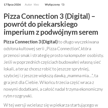
17 lipca 2026
Autor
kleo
Wyłączony
Pizza Connection 3 (Digital) –
powrót do piekarskiego
imperium z podwójnym serem
Pizza Connection 3 (Digital)
to długo wyczekiwana
odsłona kultowej serii „Pizza Connection”, która
przenosi smak i strategię prosto na komputer osobisty.
Jeśli w poprzednich częściach budowałeś własną sieć
lokali, a teraz chcesz robić to jeszcze sprytniej,
szybciej i z jeszcze większą dawką „mamma mia…”, ta
gra jest dla Ciebie. W końcu trzecia część wraca z
nowymi dodatkami, a całość nadal trzyma ekonomiczny
rytm rozgrywki.
W tej wersji wcielasz się w piekarza startującego w