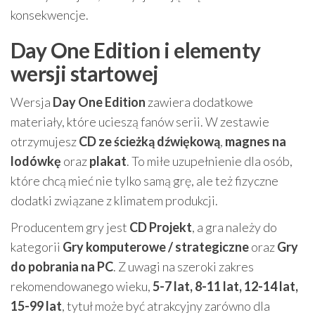
konsekwencje.
Day One Edition i elementy
wersji startowej
Wersja
Day One Edition
zawiera dodatkowe
materiały, które ucieszą fanów serii. W zestawie
otrzymujesz
CD ze ścieżką dźwiękową
,
magnes na
lodówkę
oraz
plakat
. To miłe uzupełnienie dla osób,
które chcą mieć nie tylko samą grę, ale też fizyczne
dodatki związane z klimatem produkcji.
Producentem gry jest
CD Projekt
, a gra należy do
kategorii
Gry komputerowe / strategiczne
oraz
Gry
do pobrania na PC
. Z uwagi na szeroki zakres
rekomendowanego wieku,
5-7 lat, 8-11 lat, 12-14 lat,
15-99 lat
, tytuł może być atrakcyjny zarówno dla