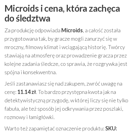
Microids i cena, która zachęca
do śledztwa
Za produkcję odpowiada
Microids
, a całość została
przygotowana tak, by gracze mogli zanurzyć się w
mroczny, filmowy klimat i wciągającą historię. Twórcy
stawiają na atmosferę oraz prowadzenie gracza przez
kolejne zadania śledcze, co sprawia, że rozgrywka jest
spójna i konsekwentna.
Jeśli zastanawiasz się nad zakupem, zwróć uwagę na
cenę:
11.14 zł
. To bardzo przystępna kwota jak na
detektywistyczną przygodę, w której liczy się nie tylko
fabuła, ale też sposób jej odkrywania przez poszlaki,
rozmowy i łamigłówki.
Warto też zapamiętać oznaczenie produktu:
SKU: