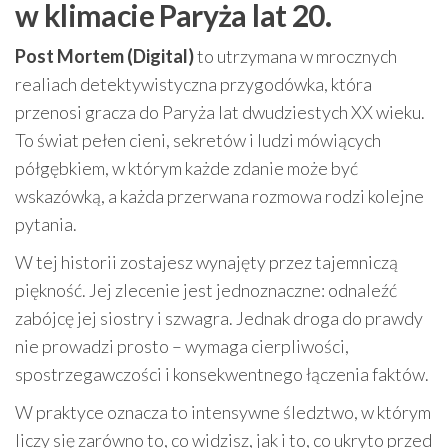
w klimacie Paryża lat 20.
Post Mortem (Digital)
to utrzymana w mrocznych
realiach detektywistyczna przygodówka, która
przenosi gracza do Paryża lat dwudziestych XX wieku.
To świat pełen cieni, sekretów i ludzi mówiących
półgębkiem, w którym każde zdanie może być
wskazówką, a każda przerwana rozmowa rodzi kolejne
pytania.
W tej historii zostajesz wynajęty przez tajemniczą
piękność. Jej zlecenie jest jednoznaczne: odnaleźć
zabójcę jej siostry i szwagra. Jednak droga do prawdy
nie prowadzi prosto – wymaga cierpliwości,
spostrzegawczości i konsekwentnego łączenia faktów.
W praktyce oznacza to intensywne śledztwo, w którym
liczy się zarówno to, co widzisz, jak i to, co ukryto przed