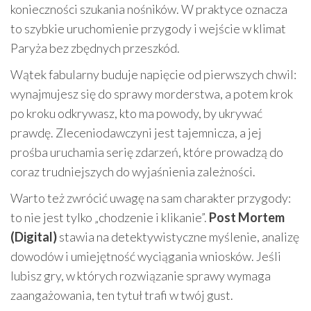
konieczności szukania nośników. W praktyce oznacza
to szybkie uruchomienie przygody i wejście w klimat
Paryża bez zbędnych przeszkód.
Wątek fabularny buduje napięcie od pierwszych chwil:
wynajmujesz się do sprawy morderstwa, a potem krok
po kroku odkrywasz, kto ma powody, by ukrywać
prawdę. Zleceniodawczyni jest tajemnicza, a jej
prośba uruchamia serię zdarzeń, które prowadzą do
coraz trudniejszych do wyjaśnienia zależności.
Warto też zwrócić uwagę na sam charakter przygody:
to nie jest tylko „chodzenie i klikanie”.
Post Mortem
(Digital)
stawia na detektywistyczne myślenie, analizę
dowodów i umiejętność wyciągania wniosków. Jeśli
lubisz gry, w których rozwiązanie sprawy wymaga
zaangażowania, ten tytuł trafi w twój gust.