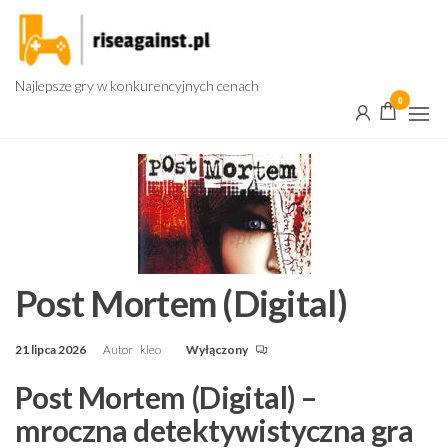
Przejdź
do
treści
Najlepsze gry w konkurencyjnych cenach
0
Post Mortem (Digital)
21 lipca 2026
Autor
kleo
Wyłączony
Post Mortem (Digital) –
mroczna detektywistyczna gra