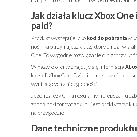
majątku i rozwoju postaci w Red Dead Online
Jak działa klucz Xbox One 
paid?
Produkt występuje jako
kod do pobrania
w ka
nośnika otrzymujesz klucz, który umożliwia a
One. To wygodne rozwiązanie dla graczy, którz
W nazwie oferty znajduje się informacja
Xbox
konsoli Xbox One. Dzięki temu łatwiej dopasu
wynikających z niezgodności.
Jeżeli zależy Ci na regularnym ulepszaniu uz
zadań, taki format zakupu jest praktyczny: klu
na przygodzie.
Dane techniczne produkt