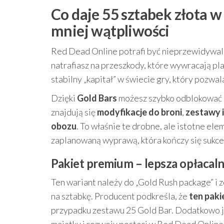
Co daje 55 sztabek złota 
mniej wątpliwości
Red Dead Online potrafi być nieprzewidywaln
natrafiasz na przeszkody, które wywracają pla
stabilny „kapitał” w świecie gry, który pozw
Dzięki
Gold Bars
możesz szybko odblokować 
znajdują się
modyfikacje do broni
,
zestawy i
obozu
. To właśnie te drobne, ale istotne el
zaplanowaną wyprawą, która kończy się sukc
Pakiet premium – lepsza opłacaln
Ten wariant należy do „Gold Rush package” i z
na sztabkę. Producent podkreśla, że
ten paki
przypadku zestawu 25 Gold Bar. Dodatkowo je