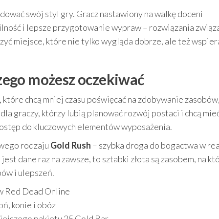
dować swój styl gry. Gracz nastawiony na walkę doceni
ilność i lepsze przygotowanie wypraw – rozwiązania związ
ć miejsce, które nie tylko wygląda dobrze, ale też wspier
 czego możesz oczekiwać
b, które chcą mniej czasu poświęcać na zdobywanie zasobów,
dla graczy, którzy lubią planować rozwój postaci i chcą mie
a dostęp do kluczowych elementów wyposażenia.
swego rodzaju
Gold Rush
– szybka droga do bogactwa w rea
 jest dane raz na zawsze, to sztabki złota są zasobem, na k
ów i ulepszeń.
 w Red Dead Online
ń, konie i obóz
iejszego pakietu 25 Gold Bar