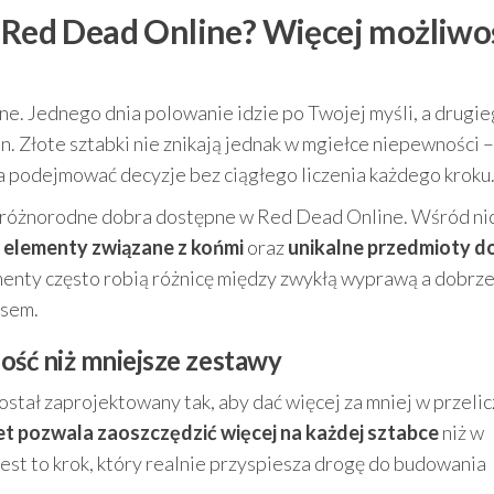
w Red Dead Online? Więcej możliwoś
e. Jednego dnia polowanie idzie po Twojej myśli, a drugi
n. Złote sztabki nie znikają jednak w mgiełce niepewności –
ala podejmować decyzje bez ciągłego liczenia każdego kroku
różnorodne dobra dostępne w Red Dead Online. Wśród ni
 elementy związane z końmi
oraz
unikalne przedmioty d
ementy często robią różnicę między zwykłą wyprawą a dobrz
esem.
ość niż mniejsze zestawy
ostał zaprojektowany tak, aby dać więcej za mniej w przeli
et pozwala zaoszczędzić więcej na każdej sztabce
niż w
st to krok, który realnie przyspiesza drogę do budowania