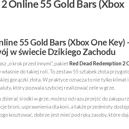
2 Online 55 Gold Bars (Xbox
ine 55 Gold Bars (Xbox One Key) 
zwój w świecie Dzikiego Zachodu
sz „o krok przed innymi”, pakiet
Red Dead Redemption 2 O
 właśnie do takiej roli. To zestaw 55 sztabek złota przygo
kiej gorączki złota. W praktyce oznacza to nie tylko klimat i
aluty, który pozwala szybciej realizować cele w grze.
 zbierać środki w grze, możesz od razu przejść do zakupu rz
je broni, usprawnienia dla koni, a także przedmioty dostę
rogo kosztować, dobrze jest mieć pod ręką zasoby, które daj