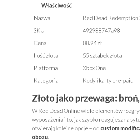
Właściwość
Nazwa
Red Dead Redemption 2
SKU
492988747a98
Cena
88.94 zł
Ilość złota
55 sztabek złota
Platforma
Xbox One
Kategoria
Kody i karty pre-paid
Złoto jako przewaga: bro
W Red Dead Online wiele elementów rozgrywki
wyposażenia i to, jak szybko reagujesz na sytua
otwierają kolejne opcje – od
custom modific
obozu
.