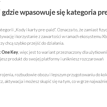
.
i gdzie wpasowuje się kategoria pr
tegorii „Kody i karty pre-paid”. Oznacza to, że zamiast fiz
ktywację i korzystanie z zawartości w ramach ekosystemu X
y chcą szybko przejść do działania.
 One Key
, więc jest to wariant przeznaczony dla użytkown
jesz produkt do swojej platformy i unikniesz rozczarowań
brojenia, rozbudowie obozu i lepszym przygotowaniu do kol
cz, aktywacja i możesz skupić się na tym, co w grze najważni
u