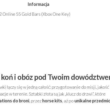
Informacja
 Online 55 Gold Bars (Xbox One Key)
ń, koń i obóz pod Twoim dowództw
 łączy się w jedną całość: przygotowanie do misji, jakość
cje w terenie. Sztabki złota są jak „klucz do drzwi”, które
ations do broni
, przez
horse kits
, aż po
unikalne przedmi