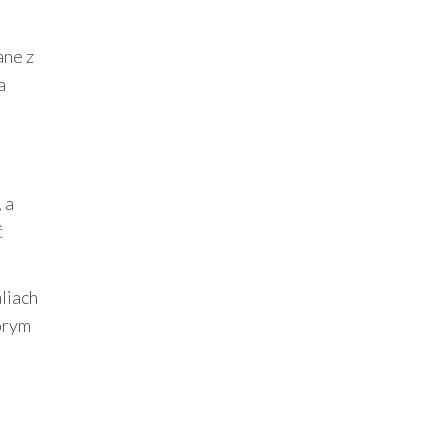
ane z
a
 a
ć
liach
tórym