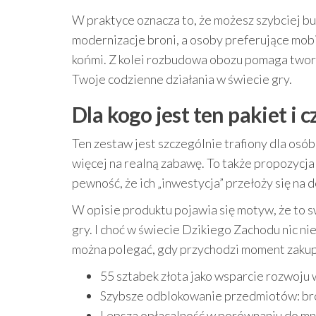
W praktyce oznacza to, że możesz szybciej bu
modernizacje broni, a osoby preferujące mob
końmi. Z kolei rozbudowa obozu pomaga tworzy
Twoje codzienne działania w świecie gry.
Dla kogo jest ten pakiet i
Ten zestaw jest szczególnie trafiony dla osó
więcej na realną zabawę. To także propozycja 
pewność, że ich „inwestycja” przełoży się n
W opisie produktu pojawia się motyw, że to 
gry. I choć w świecie Dzikiego Zachodu nic nie
można polegać, gdy przychodzi moment zakup
55 sztabek złota jako wsparcie rozwoju
Szybsze odblokowanie przedmiotów: bro
Lepsza opłacalność w porównaniu do mn