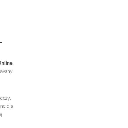
–
nline
towany
eczy,
pne dla
ą