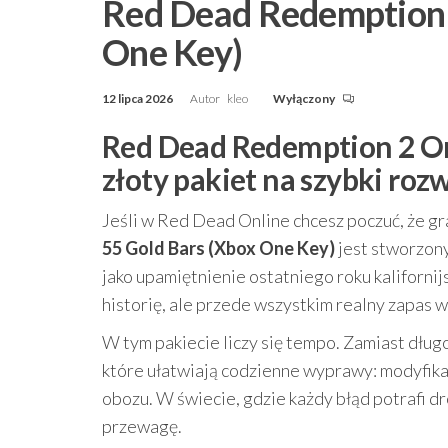
Red Dead Redemption 
One Key)
12 lipca 2026
Autor
kleo
Wyłączony
Red Dead Redemption 2 Onl
złoty pakiet na szybki ro
Jeśli w Red Dead Online chcesz poczuć, że gra
55 Gold Bars (Xbox One Key)
jest stworzony
jako upamiętnienie ostatniego roku kalifornijs
historię, ale przede wszystkim realny zapas w
W tym pakiecie liczy się tempo. Zamiast długo
które ułatwiają codzienne wyprawy: modyfikac
obozu. W świecie, gdzie każdy błąd potrafi d
przewagę.