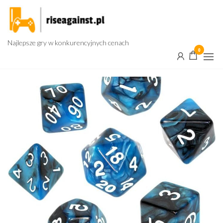
Przejdź
do
treści
Najlepsze gry w konkurencyjnych cenach
0