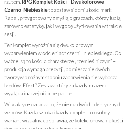
rzutem.
RPG Komplet Kości – Dwukolorowe –
Czarno-Niebieskie
to zestaw siedmiu kości marki
Rebel, przygotowany z myślą o graczach, którzy lubią
zarówno estetykę, jak i wygodę użytkowania w trakcie
sesji.
Ten komplet wyróżnia się dwukolorowym
wybarwieniem w odcieniach czerni i niebieskiego. Co
ważne, są to kości o charakterze „rzemieślniczym” –
produkcja wymaga precyzji, bo mieszanie dwóch
tworzyw o różnym stopniu zabarwienia nie wybacza
błędów. Efekt? Zestaw, który za każdym razem
wygląda inaczej niż inne partie.
W praktyce oznacza to, że nie ma dwóch identycznych
wzorów. Każda sztuka i każdy komplet to osobny
wariant wizualny, co sprawia, że kolekcjonowanie kości
dwukolorowych ma dodatkowy sens.