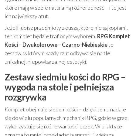
które mają w sobie naturalną różnorodność – i to jest
ich największy atut.
Jeżeli lubisz przedmioty z duszą, które nie są kopiami,
ten komplet będzie trafionym wyborem.
RPG Komplet
Kości – Dwukolorowe – Czarno-Niebieskie
to
zestaw, w którym każdy rzut odbywa się na tle
unikalnej, niepowtarzalnej estetyki.
Zestaw siedmiu kości do RPG –
wygoda na stole i pełniejsza
rozgrywka
Komplet obejmuje siedem kości – dzięki temu nadaje
się do wielu popularnych mechanik RPG, gdzie w grze
wykorzystuje się różne wartości oczek. W praktyce
oznacza to mniej przekładania sprzętu i większą