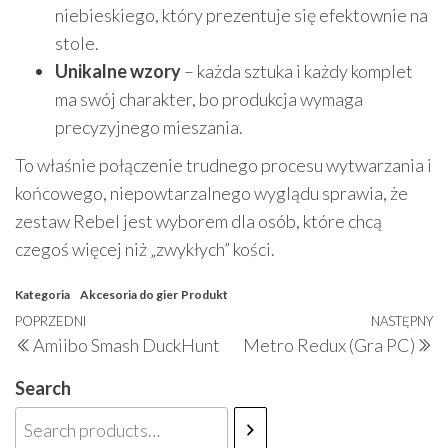
niebieskiego, który prezentuje się efektownie na
stole.
Unikalne wzory
– każda sztuka i każdy komplet
ma swój charakter, bo produkcja wymaga
precyzyjnego mieszania.
To właśnie połączenie trudnego procesu wytwarzania i
końcowego, niepowtarzalnego wyglądu sprawia, że
zestaw Rebel jest wyborem dla osób, które chcą
czegoś więcej niż „zwykłych” kości.
Kategoria
Akcesoria do gier
Produkt
Nawigacja
Poprzedni
POPRZEDNI
NASTĘPNY
N
Amiibo Smash DuckHunt
Metro Redux (Gra PC)
wpisu
wpis
w
Search