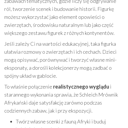
zabawach tematycznych, gdzie liczy się odgrywanie
ról, tworzenie scenek i budowanie historii. Figurkę
możesz wykorzystać jako element opowieści o
zwierzętach, środowisku naturalnym lub jako część
większego zestawu figurek z różnych kontynentów.
Jeśli zależy Ci na wartości edukacyjnej, taka figurka
ułatwia rozmowy o zwierzętach i ich cechach. Dzieci
mogą opisywać, porównywać i tworzyć własne mini-
eksponaty, a dorośli kolekcjonerzy mogą zadbać o
spójny układ w gablocie.
To właśnie połączenie
realistycznego wyglądu
i
starannego wykonania sprawia, że Schleich Mrównik
Afrykański daje satysfakcję zarówno podczas
codziennych zabaw, jak i przy ekspozycji.
Twórz własne scenki z fauną Afryki i buduj