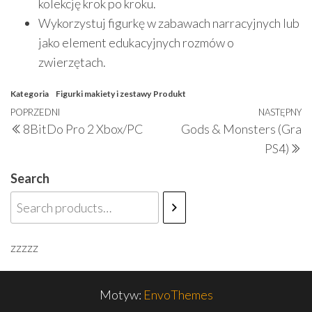
kolekcję krok po kroku.
Wykorzystuj figurkę w zabawach narracyjnych lub
jako element edukacyjnych rozmów o
zwierzętach.
Kategoria
Figurki makiety i zestawy
Produkt
Nawigacja
Poprzedni
POPRZEDNI
NASTĘPNY
N
8BitDo Pro 2 Xbox/PC
Gods & Monsters (Gra
wpisu
wpis
w
PS4)
Search
zzzzz
Motyw:
EnvoThemes