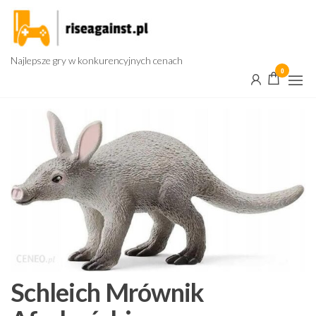
Przejdź
do
treści
Najlepsze gry w konkurencyjnych cenach
0
Schleich Mrównik