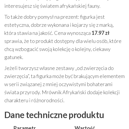
interesujesz się światem afrykańskiej fauny.
To także dobry pomysł na prezent: figurka jest
estetyczna, dobrze wykonana i kojarzy się z marką,
która stawia na jakość. Cena wynosząca
17.97 zł
sprawia, że to produkt dostępny dla wielu osób, które
chcą wzbogacić swoją kolekcję o kolejny, ciekawy
gatunek.
Jeżeli tworzysz własne zestawy „od zwierzęcia do
zwierzęcia”, ta figurka może być brakującym elementem
w serii związanej z mniej oczywistymi bohaterami
świata przyrody. Mrównik Afrykański dodaje kolekcji
charakteru i różnorodności.
Dane techniczne produktu
Parametr
Wartość