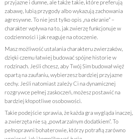
przyjazne i dumne, ale także takie, które preferują
zabawę, lubią przygody albo wykazują zachowania
agresywne. To nie jest tylko opis „na ekranie” –
charakter wpływa na to, jak zwierzę funkcjonuje w
codzienności i jak reaguje na otoczenie.
Masz możliwość ustalania charakteru zwierzaków,
dzięki czemu łatwiej budować spójne historie w
rodzinach. Jeśli chcesz, aby Twój Sim budował więź
opartą na zaufaniu, wybierzesz bardziej przyjazne
cechy. Jeśli natomiast zależy Ci na dynamicznej
rozgrywce pełnej zaskoczeń, możesz postawić na
bardziej kłopotliwe osobowości.
Takie podejście sprawia, że każda gra wygląda inaczej,
a zwierzęta nie są „powtarzalnym dodatkiem”. To
pełnoprawni bohaterowie, którzy potrafią zarówno
wspierać, jak i komplikować życie.