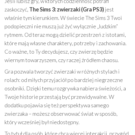
Jeśli lubisz gry, w których codzienność potrafi
zaskoczyć,
The Sims 3: zwierzaki (Gra PS3)
jest
właśnie tym kierunkiem. W świecie The Sims 3 Twoi
podopieczni nie muszą już żyć wyłącznie „ludzkim”
rytmem. Od teraz mogą dzielić przestrzeń z istotami,
które mają własne charaktery, potrzeby i zachowania.
Co ważne, to Ty decydujesz, czy zwierzę będzie
wiernym towarzyszem, czy raczej źródłem chaosu.
Gra pozwala tworzyć zwierzaki w różnych stylach i
rolach: od miłych przyjaciół po bardziej niegrzeczne
osobniki. Dzięki temu rozgrywka nabiera świeżości, a
Twoje historie przestają być przewidywalne. W
dodatku pojawia się też perspektywa samego
zwierzaka – możesz obserwować świat w sposób,
który wcześniej był niedostępny.
To tytuł dla osób, które chcą więcej interakcji, przygód