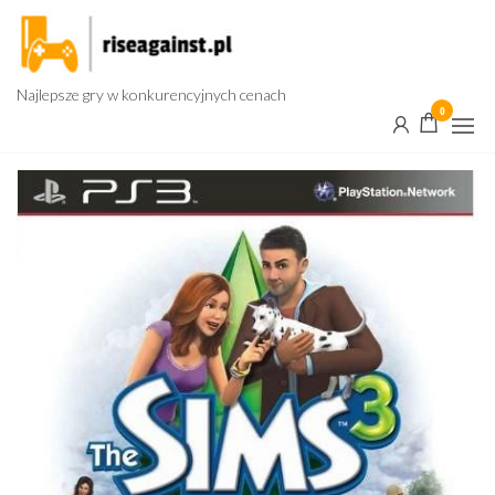
Przejdź
do
treści
Najlepsze gry w konkurencyjnych cenach
0