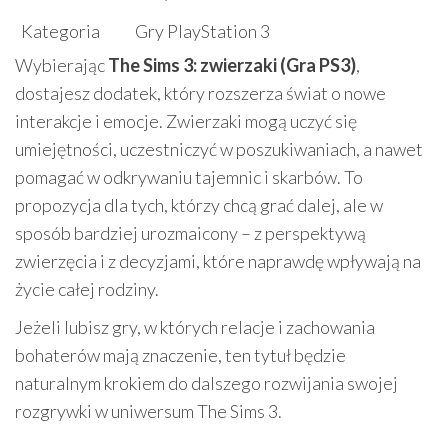
Kategoria
Gry PlayStation 3
Wybierając
The Sims 3: zwierzaki (Gra PS3)
,
dostajesz dodatek, który rozszerza świat o nowe
interakcje i emocje. Zwierzaki mogą uczyć się
umiejętności, uczestniczyć w poszukiwaniach, a nawet
pomagać w odkrywaniu tajemnic i skarbów. To
propozycja dla tych, którzy chcą grać dalej, ale w
sposób bardziej urozmaicony – z perspektywą
zwierzęcia i z decyzjami, które naprawdę wpływają na
życie całej rodziny.
Jeżeli lubisz gry, w których relacje i zachowania
bohaterów mają znaczenie, ten tytuł będzie
naturalnym krokiem do dalszego rozwijania swojej
rozgrywki w uniwersum The Sims 3.