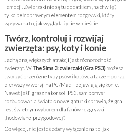
i emocji. Zwierzaki nie są tu dodatkiem „na chwilę”,
tylko pełnoprawnym elementem rozgrywki, który
wpływa na to, jak wygląda życie w mieście.
Twórz, kontroluj i rozwijaj
zwierzęta: psy, koty i konie
Jedną z największych atrakcji jest różnorodność
zwierząt. W
The Sims 3: zwierzaki (Gra PS3)
możesz
tworzyć przeróżne typy psów i kotów, a także – po raz
pierwszy w wersji na PC/Mac – pojawiają się konie.
Nawet jeśli grasz na konsoli PS3, sam pomysł
rozbudowania świata o nowe gatunki sprawia, że gra
jest świetnym wyborem dla fanów rozgrywki
„hodowlano-przygodowej”.
Co więcej, nie jesteś zdany wyłącznie na to, jak