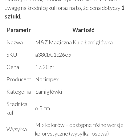
uwagę na średnicę kuli oraz na to, że cena dotyczy
1
sztuki
.
Parametr
Wartość
Nazwa
M&Z Magiczna Kula Łamigłówka
SKU
a380b01c26e5
Cena
17.28 zł
Producent
Norimpex
Kategoria
Łamigłówki
Średnica
6.5 cm
kuli
Mix kolorów – dostępne różne wersje
Wysyłka
kolorystyczne (wysyłka losowa)