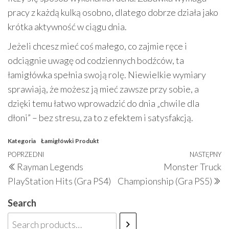
pracy z każdą kulką osobno, dlatego dobrze działa jako
krótka aktywność w ciągu dnia.
Jeżeli chcesz mieć coś małego, co zajmie ręce i
odciągnie uwagę od codziennych bodźców, ta
łamigłówka spełnia swoją rolę. Niewielkie wymiary
sprawiają, że możesz ją mieć zawsze przy sobie, a
dzięki temu łatwo wprowadzić do dnia „chwile dla
dłoni” – bez stresu, za to z efektem i satysfakcją.
Kategoria
Łamigłówki
Produkt
Nawigacja
Poprzedni
POPRZEDNI
NASTĘPNY
N
Rayman Legends
Monster Truck
wpisu
wpis
w
PlayStation Hits (Gra PS4)
Championship (Gra PS5)
Search