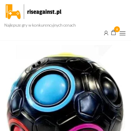
Przejdź
do
treści
Najlepsze gry w konkurencyjnych cenach
0