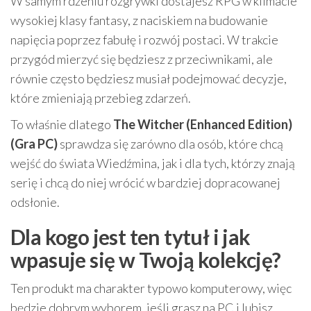
W samym rdzeniu rozgrywki dostajesz RPG w klimacie
wysokiej klasy fantasy, z naciskiem na budowanie
napięcia poprzez fabułę i rozwój postaci. W trakcie
przygód mierzyć się będziesz z przeciwnikami, ale
równie często będziesz musiał podejmować decyzje,
które zmieniają przebieg zdarzeń.
To właśnie dlatego
The Witcher (Enhanced Edition)
(Gra PC)
sprawdza się zarówno dla osób, które chcą
wejść do świata Wiedźmina, jak i dla tych, którzy znają
serię i chcą do niej wrócić w bardziej dopracowanej
odsłonie.
Dla kogo jest ten tytuł i jak
wpasuje się w Twoją kolekcję?
Ten produkt ma charakter typowo komputerowy, więc
będzie dobrym wyborem, jeśli grasz na PC i lubisz