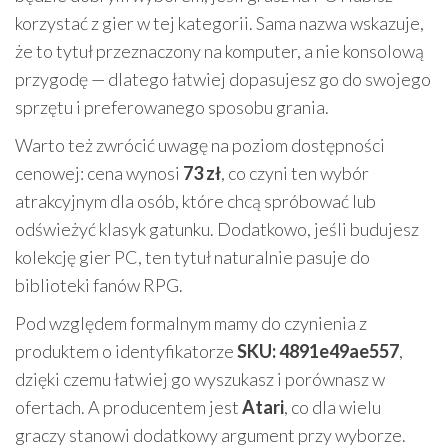
korzystać z gier w tej kategorii. Sama nazwa wskazuje,
że to tytuł przeznaczony na komputer, a nie konsolową
przygodę — dlatego łatwiej dopasujesz go do swojego
sprzętu i preferowanego sposobu grania.
Warto też zwrócić uwagę na poziom dostępności
cenowej: cena wynosi
73 zł
, co czyni ten wybór
atrakcyjnym dla osób, które chcą spróbować lub
odświeżyć klasyk gatunku. Dodatkowo, jeśli budujesz
kolekcję gier PC, ten tytuł naturalnie pasuje do
biblioteki fanów RPG.
Pod względem formalnym mamy do czynienia z
produktem o identyfikatorze
SKU: 4891e49ae557
,
dzięki czemu łatwiej go wyszukasz i porównasz w
ofertach. A producentem jest
Atari
, co dla wielu
graczy stanowi dodatkowy argument przy wyborze.