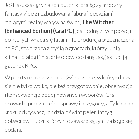
Jeśli szukasz gry na komputer, która łączy mroczny
fantasy vibe z rozbudowaną fabułą i decyzjami
mającymi realny wpływ na świat,
The Witcher
(Enhanced Edition) (Gra PC)
jest jedną z tych pozycji,
do których wraca się latami. To produkcja przeznaczona
na PC, stworzona z myślą o graczach, którzy lubią
klimat, dialogi i historię opowiedzianą tak, jak lubi ją
gatunek RPG.
W praktyce oznacza to doświadczenie, w którym liczy
się nie tylko walka, ale też przygotowanie, obserwacja
i konsekwencje podejmowanych wyborów. Gra
prowadzi przez kolejne sprawy i przygody, a Ty krok po
kroku odkrywasz, jak działa świat pełen intryg,
potworów i ludzi, którzy nie zawsze są tym, za kogo się
podają.