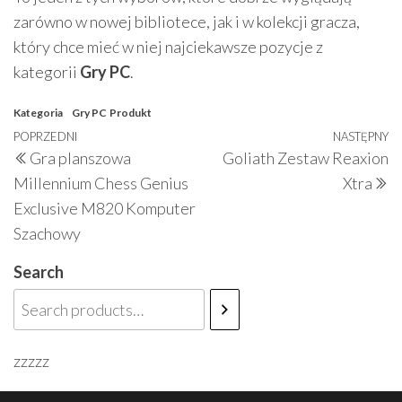
zarówno w nowej bibliotece, jak i w kolekcji gracza,
który chce mieć w niej najciekawsze pozycje z
kategorii
Gry PC
.
Kategoria
Gry PC
Produkt
Nawigacja
Poprzedni
POPRZEDNI
NASTĘPNY
N
Gra planszowa
Goliath Zestaw Reaxion
wpisu
wpis
w
Millennium Chess Genius
Xtra
Exclusive M820 Komputer
Szachowy
Search
zzzzz