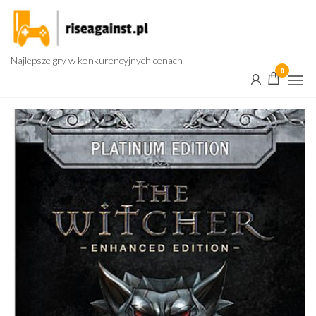
Przejdź
do
treści
Najlepsze gry w konkurencyjnych cenach
0