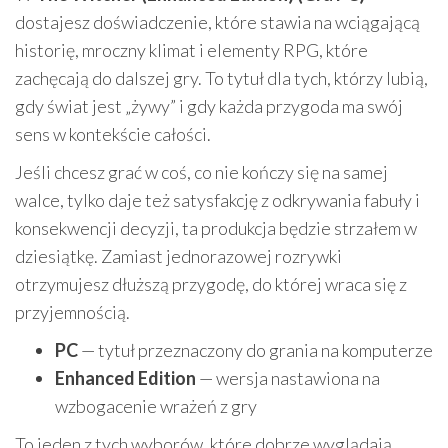
dostajesz doświadczenie, które stawia na wciągającą
historię, mroczny klimat i elementy RPG, które
zachęcają do dalszej gry. To tytuł dla tych, którzy lubią,
gdy świat jest „żywy” i gdy każda przygoda ma swój
sens w kontekście całości.
Jeśli chcesz grać w coś, co nie kończy się na samej
walce, tylko daje też satysfakcję z odkrywania fabuły i
konsekwencji decyzji, ta produkcja będzie strzałem w
dziesiątkę. Zamiast jednorazowej rozrywki
otrzymujesz dłuższą przygodę, do której wraca się z
przyjemnością.
PC
— tytuł przeznaczony do grania na komputerze
Enhanced Edition
— wersja nastawiona na
wzbogacenie wrażeń z gry
To jeden z tych wyborów, które dobrze wyglądają