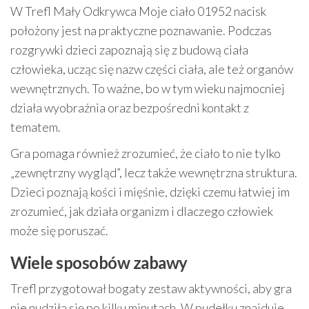
W Trefl Mały Odkrywca Moje ciało 01952 nacisk
położony jest na praktyczne poznawanie. Podczas
rozgrywki dzieci zapoznają się z budową ciała
człowieka, ucząc się nazw części ciała, ale też organów
wewnętrznych. To ważne, bo w tym wieku najmocniej
działa wyobraźnia oraz bezpośredni kontakt z
tematem.
Gra pomaga również zrozumieć, że ciało to nie tylko
„zewnętrzny wygląd”, lecz także wewnętrzna struktura.
Dzieci poznają kości i mięśnie, dzięki czemu łatwiej im
zrozumieć, jak działa organizm i dlaczego człowiek
może się poruszać.
Wiele sposobów zabawy
Trefl przygotował bogaty zestaw aktywności, aby gra
nie nudziła się po kilku minutach. W pudełku znajduje