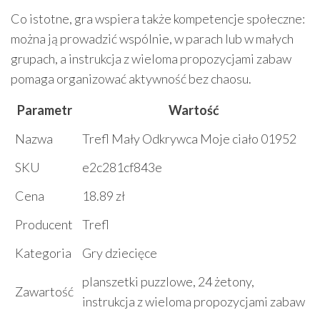
Co istotne, gra wspiera także kompetencje społeczne:
można ją prowadzić wspólnie, w parach lub w małych
grupach, a instrukcja z wieloma propozycjami zabaw
pomaga organizować aktywność bez chaosu.
Parametr
Wartość
Nazwa
Trefl Mały Odkrywca Moje ciało 01952
SKU
e2c281cf843e
Cena
18.89 zł
Producent
Trefl
Kategoria
Gry dziecięce
planszetki puzzlowe, 24 żetony,
Zawartość
instrukcja z wieloma propozycjami zabaw