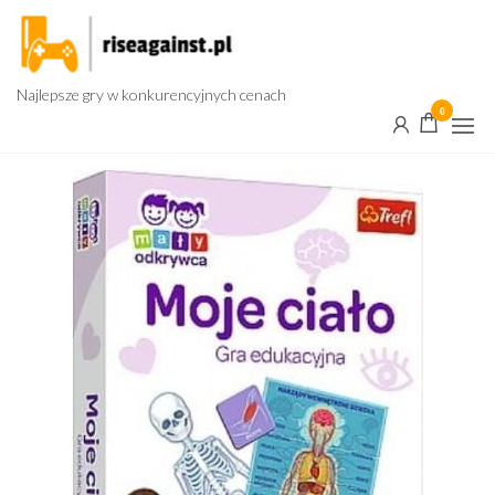
Przejdź
do
treści
Najlepsze gry w konkurencyjnych cenach
0