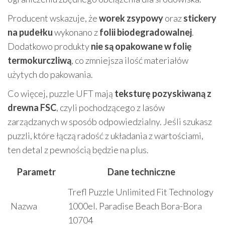
Producent wskazuje, że
worek zsypowy
oraz
stickery
na pudełku
wykonano z
folii biodegradowalnej
.
Dodatkowo produkty
nie są opakowane w folię
termokurczliwą
, co zmniejsza ilość materiałów
użytych do pakowania.
Co więcej, puzzle UFT mają
teksturę pozyskiwaną z
drewna FSC
, czyli pochodzącego z lasów
zarządzanych w sposób odpowiedzialny. Jeśli szukasz
puzzli, które łączą radość z układania z wartościami,
ten detal z pewnością będzie na plus.
Parametr
Dane techniczne
Trefl Puzzle Unlimited Fit Technology
Nazwa
1000el. Paradise Beach Bora-Bora
10704