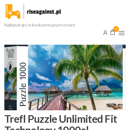
Przejdź
do
treści
Najlepsze gry w konkurencyjnych cenach
0
Trefl Puzzle Unlimited Fit
Technology 1000el.