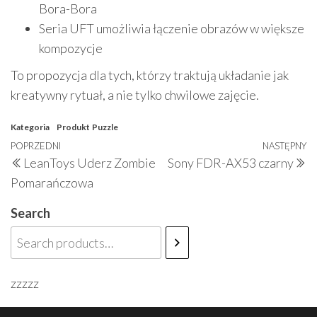
Bora-Bora
Seria UFT umożliwia łączenie obrazów w większe
kompozycje
To propozycja dla tych, którzy traktują układanie jak
kreatywny rytuał, a nie tylko chwilowe zajęcie.
Kategoria
Produkt
Puzzle
Nawigacja
Poprzedni
POPRZEDNI
NASTĘPNY
N
LeanToys Uderz Zombie
Sony FDR-AX53 czarny
wpisu
wpis
w
Pomarańczowa
Search
zzzzz