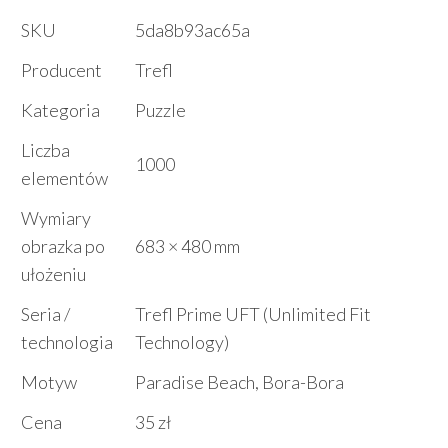
SKU
5da8b93ac65a
Producent
Trefl
Kategoria
Puzzle
Liczba
1000
elementów
Wymiary
obrazka po
683 × 480 mm
ułożeniu
Seria /
Trefl Prime UFT (Unlimited Fit
technologia
Technology)
Motyw
Paradise Beach, Bora-Bora
Cena
35 zł