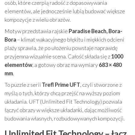
osób, które czerpią radość z dopasowywania
elementów, ale jednocześnie lubią budować większe
kompozycje z wielu obrazów.
Motyw przedstawia rajskie
Paradise Beach, Bora-
Bora
– klimat wakacyjnego błękitu i miękkich odcieni
plaży sprawia, że po ułożeniu powstaje naprawdę
przyjemna wizualnie scena. Całość składa się z
1000
elementów
, a gotowy obraz ma wymiary
683 × 480
mm
.
To puzzle z serii
Trefl Prime UFT
, czyli stworzone z
myślą o tych, którzy chcą przejść na wyższy poziom
układania. UFT (Unlimited Fit Technology) pozwala
łączyć obrazy w większe układanki, dając możliwość
budowania własnych, rozbudowywanych kompozycji.
Unlimited Fit Technology – łącz