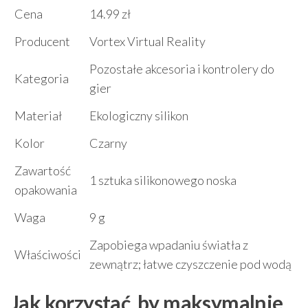
Cena
14.99 zł
Producent
Vortex Virtual Reality
Pozostałe akcesoria i kontrolery do
Kategoria
gier
Materiał
Ekologiczny silikon
Kolor
Czarny
Zawartość
1 sztuka silikonowego noska
opakowania
Waga
9 g
Zapobiega wpadaniu światła z
Właściwości
zewnątrz; łatwe czyszczenie pod wodą
Jak korzystać, by maksymalnie