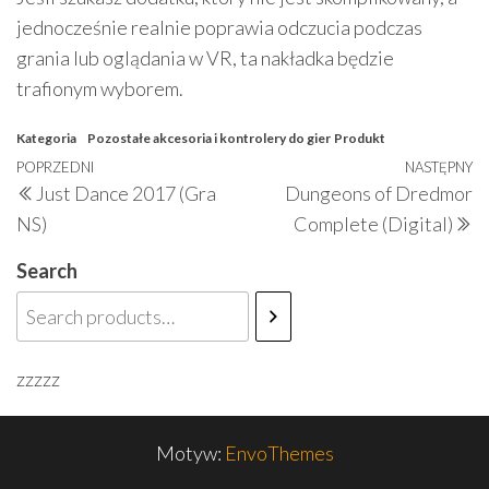
jednocześnie realnie poprawia odczucia podczas
grania lub oglądania w VR, ta nakładka będzie
trafionym wyborem.
Kategoria
Pozostałe akcesoria i kontrolery do gier
Produkt
Nawigacja
Poprzedni
POPRZEDNI
NASTĘPNY
N
Just Dance 2017 (Gra
Dungeons of Dredmor
wpisu
wpis
w
NS)
Complete (Digital)
Search
zzzzz
Motyw:
EnvoThemes