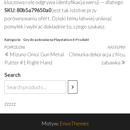
kluczową rolę odgrywa identyfikacja wersji — dlatego
SKU: 80b5a79650a0
jest tak istotne przy
porównywaniu ofert. Dzięki temu łatwiej uniknąć
pomyłek i wybrać dokładnie to, czego szukasz.
Kategoria
Gry do pobrania na Playstation 4
Produkt
Nawigacja
Poprzedni
POPRZEDNI
NASTĘPNY
N
Mizuno Omoi Gun Metal
Chmurka dekoracja z filcu,
wpisu
wpis
w
Putter #1 Right Hand
zabawka
Search
zzzzz
Motyw:
EnvoThemes