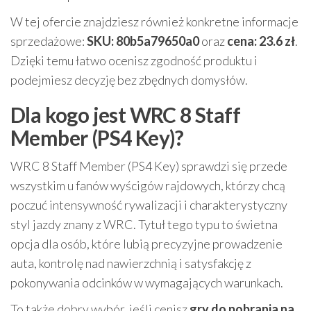
W tej ofercie znajdziesz również konkretne informacje
sprzedażowe:
SKU: 80b5a79650a0
oraz
cena: 23.6 zł
.
Dzięki temu łatwo ocenisz zgodność produktu i
podejmiesz decyzję bez zbędnych domysłów.
Dla kogo jest WRC 8 Staff
Member (PS4 Key)?
WRC 8 Staff Member (PS4 Key) sprawdzi się przede
wszystkim u fanów wyścigów rajdowych, którzy chcą
poczuć intensywność rywalizacji i charakterystyczny
styl jazdy znany z WRC. Tytuł tego typu to świetna
opcja dla osób, które lubią precyzyjne prowadzenie
auta, kontrolę nad nawierzchnią i satysfakcję z
pokonywania odcinków w wymagających warunkach.
To także dobry wybór, jeśli cenisz
gry do pobrania na