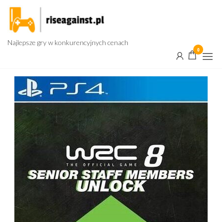
Przejdź
do
treści
Najlepsze gry w konkurencyjnych cenach
0