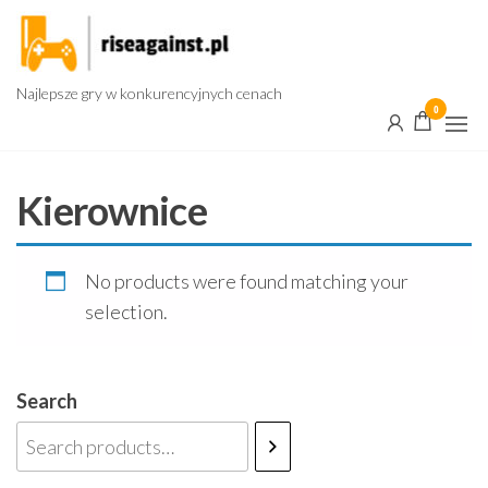
Przejdź
do
treści
Najlepsze gry w konkurencyjnych cenach
0
Kierownice
No products were found matching your
selection.
Search