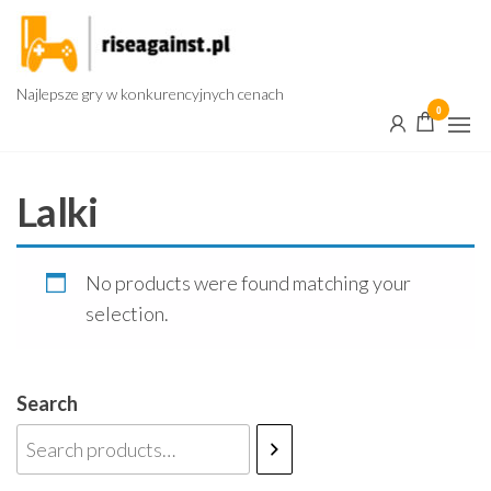
Przejdź
do
treści
Najlepsze gry w konkurencyjnych cenach
0
Lalki
No products were found matching your
selection.
Search