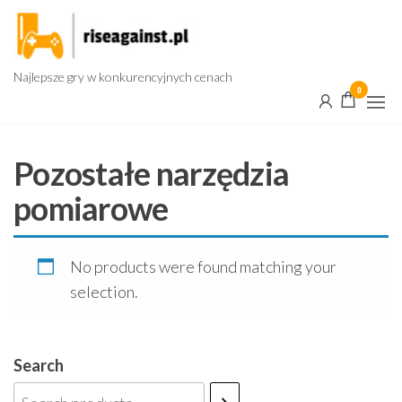
Przejdź
do
treści
Najlepsze gry w konkurencyjnych cenach
0
Pozostałe narzędzia
pomiarowe
No products were found matching your
selection.
Search