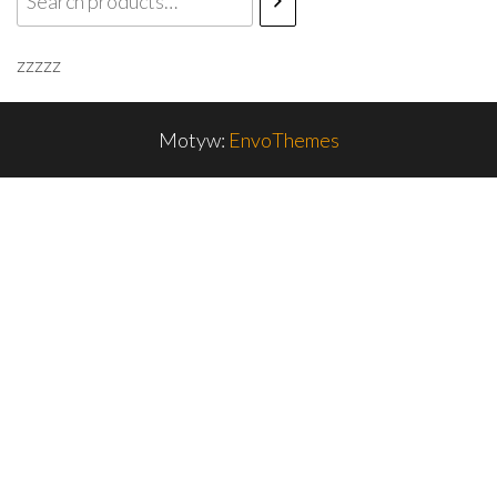
zzzzz
Motyw:
EnvoThemes