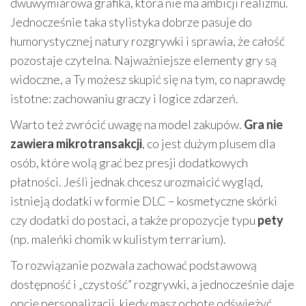
dwuwymiarowa grafika, która nie ma ambicji realizmu.
Jednocześnie taka stylistyka dobrze pasuje do
humorystycznej natury rozgrywki i sprawia, że całość
pozostaje czytelna. Najważniejsze elementy gry są
widoczne, a Ty możesz skupić się na tym, co naprawdę
istotne: zachowaniu graczy i logice zdarzeń.
Warto też zwrócić uwagę na model zakupów.
Gra nie
zawiera mikrotransakcji
, co jest dużym plusem dla
osób, które wolą grać bez presji dodatkowych
płatności. Jeśli jednak chcesz urozmaicić wygląd,
istnieją dodatki w formie DLC – kosmetyczne skórki
czy dodatki do postaci, a także propozycje typu
pety
(np. maleńki chomik w kulistym terrarium).
To rozwiązanie pozwala zachować podstawową
dostępność i „czystość” rozgrywki, a jednocześnie daje
opcję personalizacji, kiedy masz ochotę odświeżyć