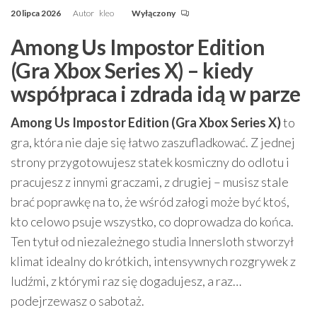
20 lipca 2026
Autor
kleo
Wyłączony
Among Us Impostor Edition
(Gra Xbox Series X) – kiedy
współpraca i zdrada idą w parze
Among Us Impostor Edition (Gra Xbox Series X)
to
gra, która nie daje się łatwo zaszufladkować. Z jednej
strony przygotowujesz statek kosmiczny do odlotu i
pracujesz z innymi graczami, z drugiej – musisz stale
brać poprawkę na to, że wśród załogi może być ktoś,
kto celowo psuje wszystko, co doprowadza do końca.
Ten tytuł od niezależnego studia Innersloth stworzył
klimat idealny do krótkich, intensywnych rozgrywek z
ludźmi, z którymi raz się dogadujesz, a raz…
podejrzewasz o sabotaż.