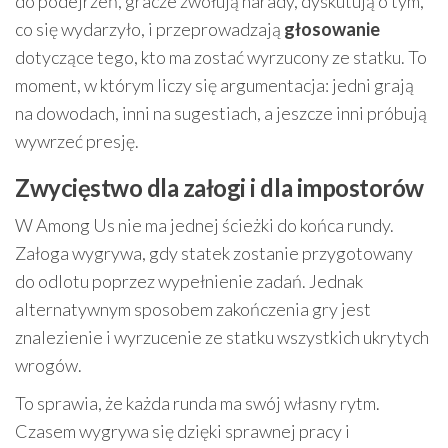
do podejrzeń, gracze zwołują narady, dyskutują o tym,
co się wydarzyło, i przeprowadzają
głosowanie
dotyczące tego, kto ma zostać wyrzucony ze statku. To
moment, w którym liczy się argumentacja: jedni grają
na dowodach, inni na sugestiach, a jeszcze inni próbują
wywrzeć presję.
Zwycięstwo dla załogi i dla impostorów
W Among Us nie ma jednej ścieżki do końca rundy.
Załoga wygrywa, gdy statek zostanie przygotowany
do odlotu poprzez wypełnienie zadań. Jednak
alternatywnym sposobem zakończenia gry jest
znalezienie i wyrzucenie ze statku wszystkich ukrytych
wrogów.
To sprawia, że każda runda ma swój własny rytm.
Czasem wygrywa się dzięki sprawnej pracy i