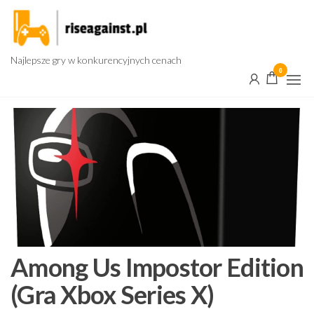
Przejdź
do
treści
Najlepsze gry w konkurencyjnych cenach
0
Among Us Impostor Edition
(Gra Xbox Series X)