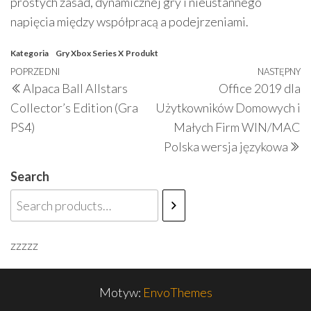
prostych zasad, dynamicznej gry i nieustannego
napięcia między współpracą a podejrzeniami.
Kategoria
Gry Xbox Series X
Produkt
Nawigacja
Poprzedni
POPRZEDNI
NASTĘPNY
N
Alpaca Ball Allstars
Office 2019 dla
wpisu
wpis
w
Collector’s Edition (Gra
Użytkowników Domowych i
PS4)
Małych Firm WIN/MAC
Polska wersja językowa
Search
zzzzz
Motyw:
EnvoThemes