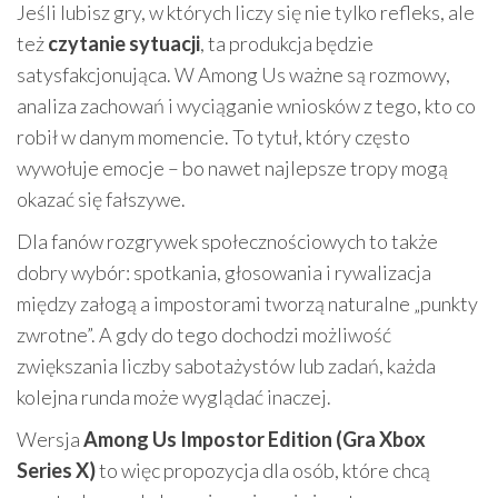
Jeśli lubisz gry, w których liczy się nie tylko refleks, ale
też
czytanie sytuacji
, ta produkcja będzie
satysfakcjonująca. W Among Us ważne są rozmowy,
analiza zachowań i wyciąganie wniosków z tego, kto co
robił w danym momencie. To tytuł, który często
wywołuje emocje – bo nawet najlepsze tropy mogą
okazać się fałszywe.
Dla fanów rozgrywek społecznościowych to także
dobry wybór: spotkania, głosowania i rywalizacja
między załogą a impostorami tworzą naturalne „punkty
zwrotne”. A gdy do tego dochodzi możliwość
zwiększania liczby sabotażystów lub zadań, każda
kolejna runda może wyglądać inaczej.
Wersja
Among Us Impostor Edition (Gra Xbox
Series X)
to więc propozycja dla osób, które chcą