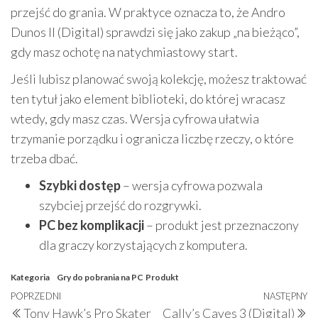
przejść do grania. W praktyce oznacza to, że Andro
Dunos II (Digital) sprawdzi się jako zakup „na bieżąco”,
gdy masz ochotę na natychmiastowy start.
Jeśli lubisz planować swoją kolekcję, możesz traktować
ten tytuł jako element biblioteki, do której wracasz
wtedy, gdy masz czas. Wersja cyfrowa ułatwia
trzymanie porządku i ogranicza liczbę rzeczy, o które
trzeba dbać.
Szybki dostęp
– wersja cyfrowa pozwala
szybciej przejść do rozgrywki.
PC bez komplikacji
– produkt jest przeznaczony
dla graczy korzystających z komputera.
Kategoria
Gry do pobrania na PC
Produkt
Nawigacja
Poprzedni
POPRZEDNI
NASTĘPNY
N
Tony Hawk’s Pro Skater
Cally’s Caves 3 (Digital)
wpis
w