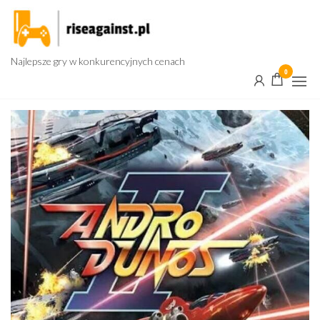
Przejdź
do
treści
Najlepsze gry w konkurencyjnych cenach
0