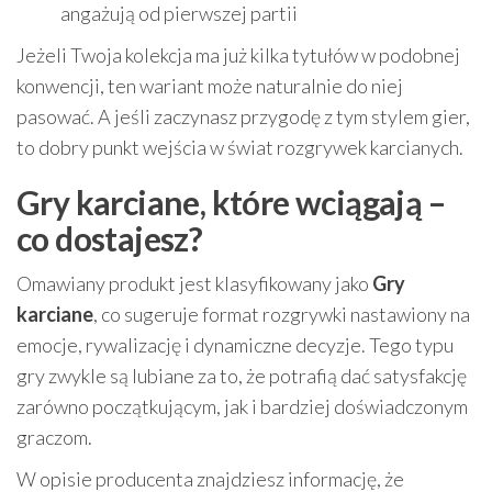
angażują od pierwszej partii
Jeżeli Twoja kolekcja ma już kilka tytułów w podobnej
konwencji, ten wariant może naturalnie do niej
pasować. A jeśli zaczynasz przygodę z tym stylem gier,
to dobry punkt wejścia w świat rozgrywek karcianych.
Gry karciane, które wciągają –
co dostajesz?
Omawiany produkt jest klasyfikowany jako
Gry
karciane
, co sugeruje format rozgrywki nastawiony na
emocje, rywalizację i dynamiczne decyzje. Tego typu
gry zwykle są lubiane za to, że potrafią dać satysfakcję
zarówno początkującym, jak i bardziej doświadczonym
graczom.
W opisie producenta znajdziesz informację, że