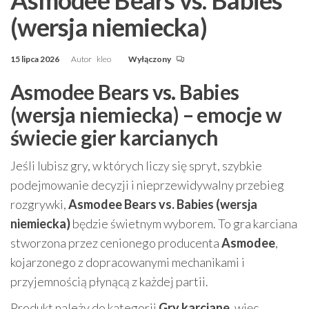
Asmodee Bears vs. Babies
(wersja niemiecka)
15 lipca 2026
Autor
kleo
Wyłączony
Asmodee Bears vs. Babies
(wersja niemiecka) – emocje w
świecie gier karcianych
Jeśli lubisz gry, w których liczy się spryt, szybkie
podejmowanie decyzji i nieprzewidywalny przebieg
rozgrywki,
Asmodee Bears vs. Babies (wersja
niemiecka)
będzie świetnym wyborem. To gra karciana
stworzona przez cenionego producenta
Asmodee
,
kojarzonego z dopracowanymi mechanikami i
przyjemnością płynącą z każdej partii.
Produkt należy do kategorii
Gry karciane
, więc