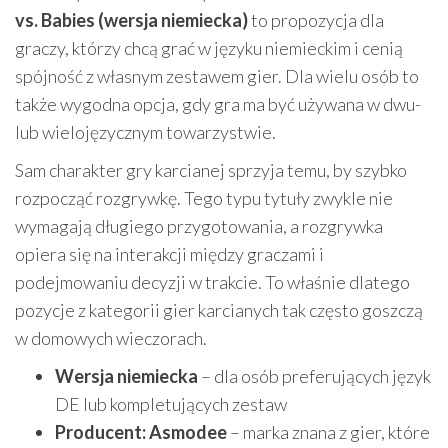
vs. Babies (wersja niemiecka)
to propozycja dla
graczy, którzy chcą grać w języku niemieckim i cenią
spójność z własnym zestawem gier. Dla wielu osób to
także wygodna opcja, gdy gra ma być używana w dwu-
lub wielojęzycznym towarzystwie.
Sam charakter gry karcianej sprzyja temu, by szybko
rozpocząć rozgrywkę. Tego typu tytuły zwykle nie
wymagają długiego przygotowania, a rozgrywka
opiera się na interakcji między graczami i
podejmowaniu decyzji w trakcie. To właśnie dlatego
pozycje z kategorii gier karcianych tak często goszczą
w domowych wieczorach.
Wersja niemiecka
– dla osób preferujących język
DE lub kompletujących zestaw
Producent: Asmodee
– marka znana z gier, które