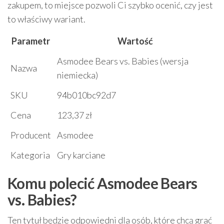
zakupem, to miejsce pozwoli Ci szybko ocenić, czy jest
to właściwy wariant.
Parametr
Wartość
Asmodee Bears vs. Babies (wersja
Nazwa
niemiecka)
SKU
94b010bc92d7
Cena
123,37 zł
Producent
Asmodee
Kategoria
Gry karciane
Komu polecić Asmodee Bears
vs. Babies?
Ten tytuł będzie odpowiedni dla osób, które chcą grać