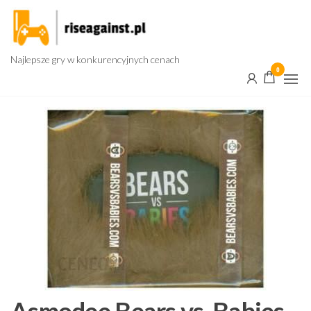
Przejdź
do
treści
Najlepsze gry w konkurencyjnych cenach
0