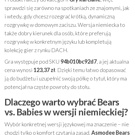
sprawdzi się zarówno na spotkaniach ze znajomymi, jak
i wtedy, gdy chcesz rozegrać krótką, dynamiczną
rozgrywkę w domowym zaciszu. Wersja niemiecka to
także dobry kierunek dla osób, które preferują
rozgrywkę w konkretnym języku lub kompletują
kolekcję gier z rynku DACH.
Gra występuje pod SKU
94b010bc92d7
, a jej aktualna
cena wynosi
123,37 zł
. Dzięki temu łatwo dopasować
ją do budżetu i uzupełnić swoją półkę o tytuł, który ma
potencjał na częste powroty do stołu.
Dlaczego warto wybrać Bears
vs. Babies w wersji niemieckiej?
Wybór konkretnej wersji językowej ma znaczenie – nie
chodzi tylko o komfort czytania zasad.
Asmodee Bears