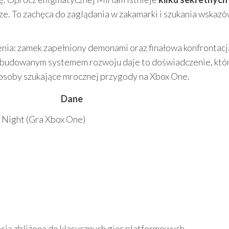
cze. To zachęca do zaglądania w zakamarki i szukania wskaz
ia: zamek zapełniony demonami oraz finałowa konfrontacj
budowanym systemem rozwoju daje to doświadczenie, któ
i osoby szukające mrocznej przygody na Xbox One.
Dane
 Night (Gra Xbox One)
cją zbliżoną do klasycznych gier platformowych