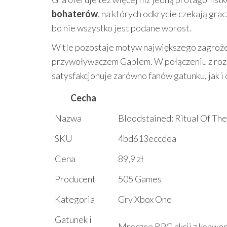
bohaterów
, na których odkrycie czekają gra
bo nie wszystko jest podane wprost.
W tle pozostaje motyw największego zagrożen
przywoływaczem Gablem. W połączeniu z roz
satysfakcjonuje zarówno fanów gatunku, jak 
Cecha
Nazwa
Bloodstained: Ritual Of The
SKU
4bd613eccdea
Cena
89,9 zł
Producent
505 Games
Kategoria
Gry Xbox One
Gatunek i
Mroczne RPG akcji z konwen