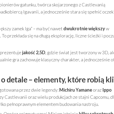
 pionierów gatunku, twórca skojarzonego z Castlevanią
dkobiercą Igavanii, a jednocześnie stara się spełnić ocze
większy zamek Iga” – ma być nawet
dwukrotnie większy
w
o przekłada się na długą eksplorację, liczne ścieżki i poczu
 prezentuje
jakość 2,5D
, gdzie świat jest tworzony w 3D, al
ualnie gra zachowuje klasyczny charakter, a jednocześnie o
o detale – elementy, które robią k
gotowana przez dwie legendy:
Michiru Yamane
oraz
Ippo
zy Castlevanii oraz wielu produkcjach ze stajni Capcomu, d
tylko pełnoprawnym elementem budowania nastroju.
kę. Oprócz enigmatycznej Miriam istnieje
kilku sekretnych