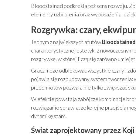
Bloodstained podkreśla też sens rozwoju. Zb
elementy uzbrojenia oraz wyposażenia, dzięk
Rozgrywka: czary, ekwipune
Jednym z największych atutów
Bloodstained:
charakterystycznej estetyki z nowoczesnym p
rozgrywkę, w której liczą się zarówno umiejętn
Gracz może odblokować wszystkie czary i zdo
pojawia się rozbudowany system tworzenia: w
przedmiotów pozwala nie tylko zwiększać sku
W efekcie powstają zabójcze kombinacje bron
rozwiązanie sprawia, że kolejne przejścia mo
dynamikę starć.
Świat zaprojektowany przez Koji 