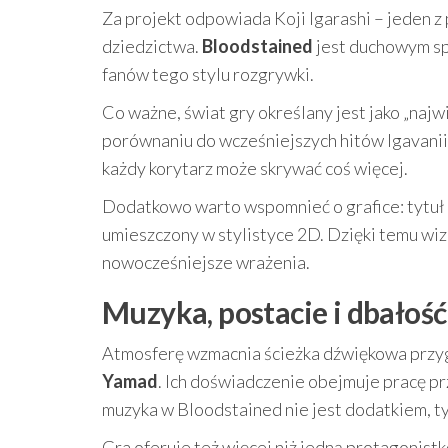
Za projekt odpowiada Koji Igarashi – jeden z
dziedzictwa.
Bloodstained
jest duchowym spa
fanów tego stylu rozgrywki.
Co ważne, świat gry określany jest jako „naj
porównaniu do wcześniejszych hitów Igavanii. T
każdy korytarz może skrywać coś więcej.
Dodatkowo warto wspomnieć o grafice: tytuł
umieszczony w stylistyce 2D. Dzięki temu wiz
nowocześniejsze wrażenia.
Muzyka, postacie i dbałość 
Atmosferę wzmacnia ścieżka dźwiękowa przy
Yamad
. Ich doświadczenie obejmuje pracę pr
muzyka w Bloodstained nie jest dodatkiem, 
Gra oferuje też więcej niż jedną protagonist