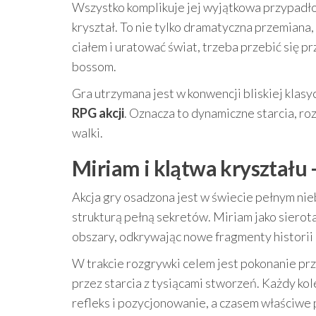
Wszystko komplikuje jej wyjątkowa przypadłoś
kryształ. To nie tylko dramatyczna przemiana,
ciałem i uratować świat, trzeba przebić się p
bossom.
Gra utrzymana jest w konwencji bliskiej kla
RPG akcji
. Oznacza to dynamiczne starcia, ro
walki.
Miriam i klątwa kryształu 
Akcja gry osadzona jest w świecie pełnym nie
strukturą pełną sekretów. Miriam jako siero
obszary, odkrywając nowe fragmenty historii 
W trakcie rozgrywki celem jest pokonanie p
przez starcia z tysiącami stworzeń. Każdy ko
refleks i pozycjonowanie, a czasem właściwe