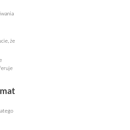
kiwania
cie, że
e
feruje
limat
latego