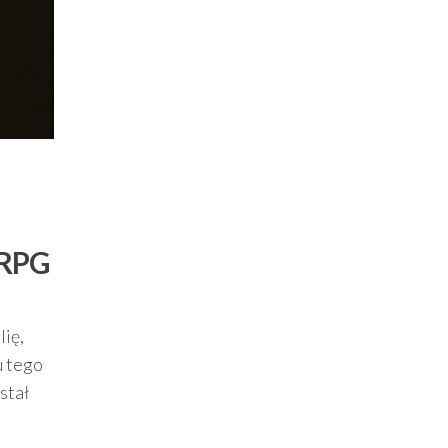
 RPG
lię,
u tego
stał