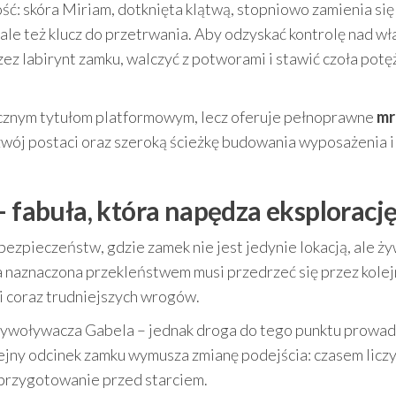
ć: skóra Miriam, dotknięta klątwą, stopniowo zamienia się
 ale też klucz do przetrwania. Aby odzyskać kontrolę nad w
rzez labirynt zamku, walczyć z potworami i stawić czoła pot
sycznym tytułom platformowym, lecz oferuje pełnoprawne
mr
zwój postaci oraz szeroką ścieżkę budowania wyposażenia i
– fabuła, która napędza eksploracj
bezpieczeństw, gdzie zamek nie jest jedynie lokacją, ale ż
ta naznaczona przekleństwem musi przedrzeć się przez kole
i coraz trudniejszych wrogów.
rzywoływacza Gabela – jednak droga do tego punktu prowad
lejny odcinek zamku wymusza zmianę podejścia: czasem liczy
 przygotowanie przed starciem.