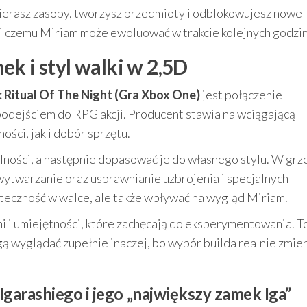
ierasz zasoby, tworzysz przedmioty i odblokowujesz nowe
i czemu Miriam może ewoluować w trakcie kolejnych godzin
k i styl walki w 2,5D
 Ritual Of The Night (Gra Xbox One)
jest połączenie
odejściem do RPG akcji. Producent stawia na wciągającą
ości, jak i dobór sprzętu.
lności, a następnie dopasować je do własnego stylu. W grz
ytwarzanie oraz usprawnianie uzbrojenia i specjalnych
teczność w walce, ale także wpływać na wygląd Miriam.
i i umiejętności, które zachęcają do eksperymentowania. T
gą wyglądać zupełnie inaczej, bo wybór builda realnie zmie
Igarashiego i jego „największy zamek Iga”