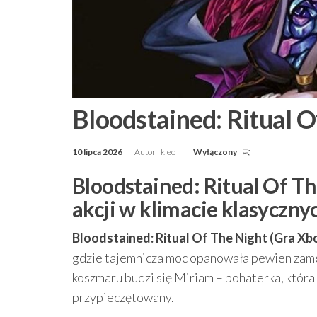
Bloodstained: Ritual O
10 lipca 2026
Autor
kleo
Wyłączony
Bloodstained: Ritual Of T
akcji w klimacie klasyczn
Bloodstained: Ritual Of The Night (Gra Xb
gdzie tajemnicza moc opanowała pewien zam
koszmaru budzi się Miriam – bohaterka, która p
przypieczętowany.