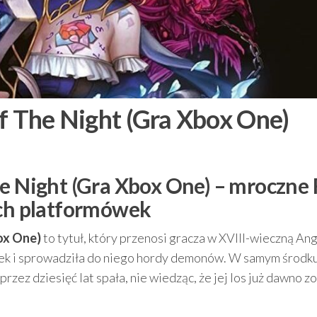
f The Night (Gra Xbox One)
he Night (Gra Xbox One) – mroczne
ych platformówek
ox One)
to tytuł, który przenosi gracza w XVIII-wieczną Ang
ek i sprowadziła do niego hordy demonów. W samym środk
rzez dziesięć lat spała, nie wiedząc, że jej los już dawno zo