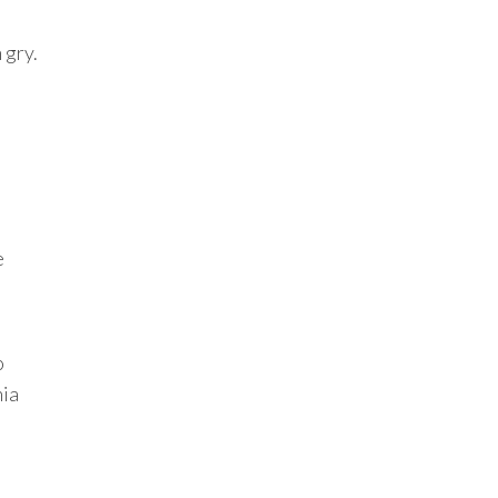
 gry.
e
o
nia