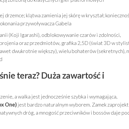
ej drzemce; klątwa zamienia jej skórę w kryształ; konieczno
i pokonania przywoływacza Gabela
ii (Koji Igarashi), odblokowywanie czarów i zdolności,
brojenia oraz przedmiotów, grafika 2,5D (świat 3D w stylis
nawet dwukrotnie większy), wielu bohaterów (sekretnych), 
d
śnie teraz? Duża zawartość i
aczenie, a walka jest jednocześnie szybka i wymagająca,
ox One)
jest bardzo naturalnym wyborem. Zamek zaprojek
ernatywnych dróg, a mnogość przeciwników i bossów daje po