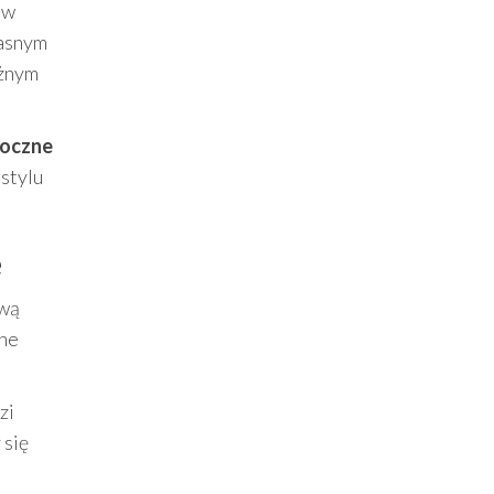
 w
łasnym
ężnym
oczne
 stylu
ę
ywą
jne
zi
 się