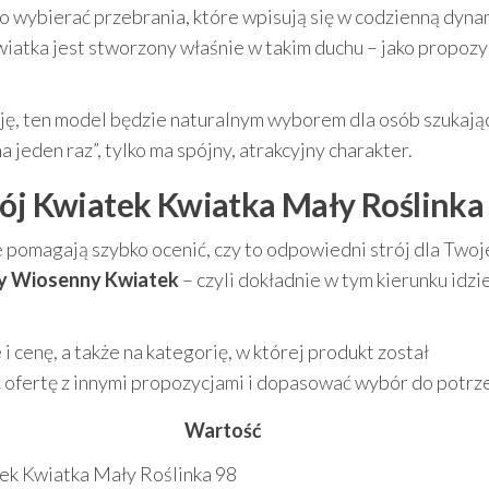
to wybierać przebrania, które wpisują się w codzienną dyna
iatka jest stworzony właśnie w takim duchu – jako propozy
azję, ten model będzie naturalnym wyborem dla osób szukają
a jeden raz”, tylko ma spójny, atrakcyjny charakter.
rój Kwiatek Kwiatka Mały Roślinka
e pomagają szybko ocenić, czy to odpowiedni strój dla Two
ły Wiosenny Kwiatek
– czyli dokładnie w tym kierunku idzi
 cenę, a także na kategorię, w której produkt został
ć ofertę z innymi propozycjami i dopasować wybór do potrz
Wartość
tek Kwiatka Mały Roślinka 98