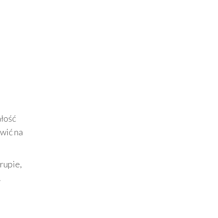
ałość
awić na
rupie,
.