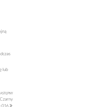
ojną
m
odczas
ę lub
ASTĘPNY
Następny
 Czarny
wpis
-016