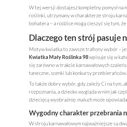
W tej wersji dostajesz kompletny pomysł na m
roślinki, utrzymany w charakterze stroju ka
bohatera – a rodzice mogą cieszyć się tym, że
Dlaczego ten strój pasuje
Motyw kwiatka to zawsze trafiony wybór – je
Kwiatka Mały Roślinka 98
wpisuje się w kat
się zarówno w trakcie karnawałowych szaleńs
taneczne, scenki lub konkursy przebierańców.
To także dobry wybór, gdy zależy Ci na tym, a
rozpoznania, a dziecko wygląda w nim jak częś
dziecięcą wyobraźnię: maluch może opowiadać
Wygodny charakter przebrania n
W stroju karnawałowym najważniejsze są dwa