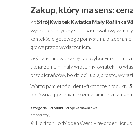
Zakup, który ma sens: cena
Za
Strój Kwiatek Kwiatka Mały Roślinka 98
wybrać estetyczny strój karnawałowy w moty
kontekście gotowego pomysłu na przebranie – 
głowę przed wydarzeniem.
Jeśli zastanawiasz się nad wyborem stroju n
skojarzeniem: mały wiosenny kwiatek. To właś
przebierańców, bo dzieci lubią proste, wyrazi
Warto pamiętać o identyfikatorze produktu
S
porównać ją z innymi rozmiarami i wariantami
Kategoria
Produkt
Stroje karnawałowe
Nawigacja
Poprzedni
POPRZEDNI
Horizon Forbidden West Pre-order Bonus 
wpisu
wpis