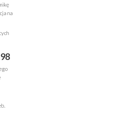
mikę
cja na
cych
 98
jego
e
eb.