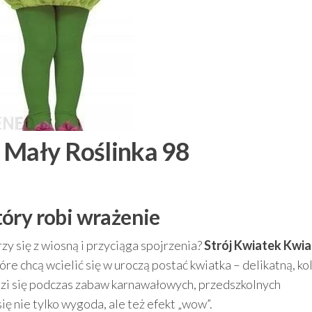
 Mały Roślinka 98
óry robi wrażenie
rzy się z wiosną i przyciąga spojrzenia?
Strój Kwiatek Kwi
tóre chcą wcielić się w uroczą postać kwiatka – delikatną, k
wdzi się podczas zabaw karnawałowych, przedszkolnych
ię nie tylko wygoda, ale też efekt „wow”.