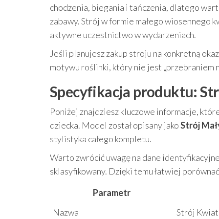
chodzenia, biegania i tańczenia, dlatego war
zabawy. Strój w formie małego wiosennego kw
aktywne uczestnictwo w wydarzeniach.
Jeśli planujesz zakup stroju na konkretną ok
motywu roślinki, który nie jest „przebraniem n
Specyfikacja produktu: St
Poniżej znajdziesz kluczowe informacje, któr
dziecka. Model został opisany jako
Strój Ma
stylistyka całego kompletu.
Warto zwrócić uwagę na dane identyfikacyjne i
sklasyfikowany. Dzięki temu łatwiej porówna
Parametr
Nazwa
Strój Kwia