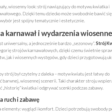
ały, wiosenny look: strój nawiązujący do motywu kwiatka i
rnawałowego. Dzięki temu dziecko może swobodnie bawić się
 wybór jest spójny tematycznie i estetycznie.
 na karnawał i wydarzenia wiosenne
st uniwersalny, a jednocześnie bardzo „sezonowy”.
Strój K
egorię strojów karnawałowych, dzięki czemu świetnie spra
tw, jak i wiosennych występów, gdy dzieci przygotowują uk
by strój był czytelny z daleka – motyw kwiatu jest łatwy do
ć barwnej, wiosennej scenerii. Taki charakter stroju wspier
 „historię” kwiatka i odgrywać scenki podczas zabawy.
a ruch i zabawę
 elementy: wygląd i komfort. Dzieci potrzebują swobody 