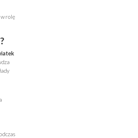
 w rolę
?
wiatek
wdza
łady
a
podczas