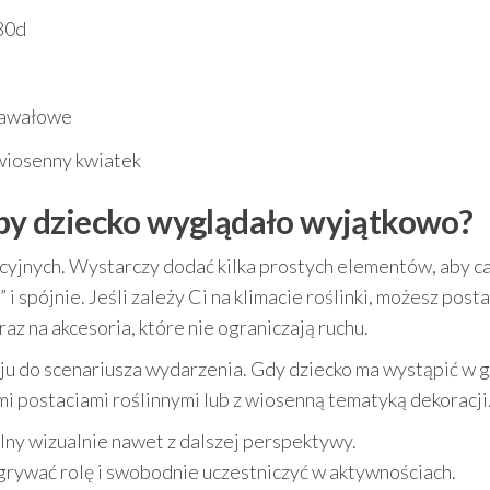
80d
nawałowe
 wiosenny kwiatek
, by dziecko wyglądało wyjątkowo?
cyjnych. Wystarczy dodać kilka prostych elementów, aby c
i spójnie. Jeśli zależy Ci na klimacie roślinki, możesz post
az na akcesoria, które nie ograniczają ruchu.
u do scenariusza wydarzenia. Gdy dziecko ma wystąpić w g
i postaciami roślinnymi lub z wiosenną tematyką dekoracji
elny wizualnie nawet z dalszej perspektywy.
rywać rolę i swobodnie uczestniczyć w aktywnościach.