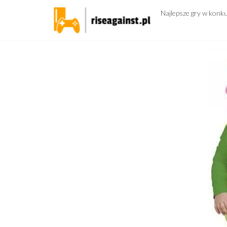
Przejdź
Najlepsze gry w konk
do
treści