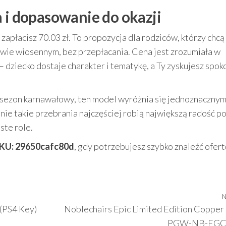
 i dopasowanie do okazji
zapłacisz 70.03 zł. To propozycja dla rodziców, którzy chcą
wie wiosennym, bez przepłacania. Cena jest zrozumiała w
dziecko dostaje charakter i tematykę, a Ty zyskujesz spok
a sezon karnawałowy, ten model wyróżnia się jednoznaczny
nie takie przebrania najczęściej robią największą radość p
ste role.
KU: 29650cafc80d
, gdy potrzebujesz szybko znaleźć ofert
.
N
(PS4 Key)
Noblechairs Epic Limited Edition Copper
PGW-NB-EGC