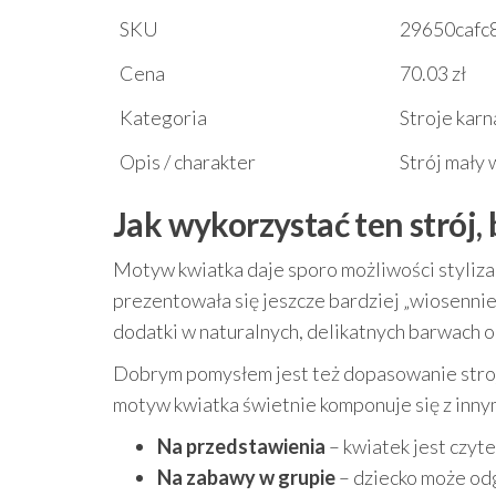
SKU
29650cafc
Cena
70.03 zł
Kategoria
Stroje kar
Opis / charakter
Strój mały
Jak wykorzystać ten strój
Motyw kwiatka daje sporo możliwości styliza
prezentowała się jeszcze bardziej „wiosennie” 
dodatki w naturalnych, delikatnych barwach or
Dobrym pomysłem jest też dopasowanie stroj
motyw kwiatka świetnie komponuje się z innym
Na przedstawienia
– kwiatek jest czyt
Na zabawy w grupie
– dziecko może odg