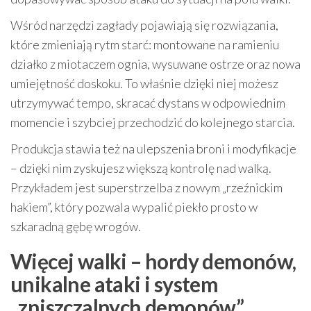
Wśród narzędzi zagłady pojawiają się rozwiązania,
które zmieniają rytm starć: montowane na ramieniu
działko z miotaczem ognia, wysuwane ostrze oraz nowa
umiejętność doskoku. To właśnie dzięki niej możesz
utrzymywać tempo, skracać dystans w odpowiednim
momencie i szybciej przechodzić do kolejnego starcia.
Produkcja stawia też na ulepszenia broni i modyfikacje
– dzięki nim zyskujesz większą kontrolę nad walką.
Przykładem jest superstrzelba z nowym „rzeźnickim
hakiem”, który pozwala wypalić piekło prosto w
szkaradną gębę wrogów.
Więcej walki – hordy demonów,
unikalne ataki i system
„zniszczalnych demonów”