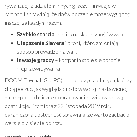
rywalizacji z udziałem innych graczy – inwazje w
kampanii sprawiają, że doświadczenie może wyglądać
inaczej za każdym razem.
Szybkie starcia
i nacisk na skuteczność w walce
Ulepszenia Slayera
i broni, które zmieniają
sposób prowadzenia walki
Inwazje graczy
– kampania staje się bardziej
nieprzewidywalna
DOOM Eternal (Gra PC) to propozycja dla tych, którzy
chcą poczuć, jak wygląda piekło w wersji nastawionej
na tempo, techniczne dopracowanie i widowiskową
destrukcję. Premiera z 22 listopada 2019 roku i
ograniczona dostępność sprawiają, że warto zadbać o
wersję dla siebie od razu.
Kategoria
Gry PC
Produkt