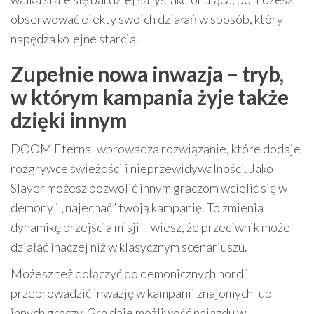
obserwować efekty swoich działań w sposób, który
napędza kolejne starcia.
Zupełnie nowa inwazja – tryb,
w którym kampania żyje także
dzięki innym
DOOM Eternal wprowadza rozwiązanie, które dodaje
rozgrywce świeżości i nieprzewidywalności. Jako
Slayer możesz pozwolić innym graczom wcielić się w
demony i „najechać” twoją kampanię. To zmienia
dynamikę przejścia misji – wiesz, że przeciwnik może
działać inaczej niż w klasycznym scenariuszu.
Możesz też dołączyć do demonicznych hord i
przeprowadzić inwazję w kampanii znajomych lub
innych graczy. Gra daje możliwość najazdu w