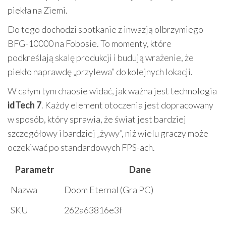
piekła na Ziemi.
Do tego dochodzi spotkanie z inwazją olbrzymiego
BFG-10000 na Fobosie. To momenty, które
podkreślają skalę produkcji i budują wrażenie, że
piekło naprawdę „przylewa” do kolejnych lokacji.
W całym tym chaosie widać, jak ważna jest technologia
idTech 7
. Każdy element otoczenia jest dopracowany
w sposób, który sprawia, że świat jest bardziej
szczegółowy i bardziej „żywy”, niż wielu graczy może
oczekiwać po standardowych FPS-ach.
Parametr
Dane
Nazwa
Doom Eternal (Gra PC)
SKU
262a63816e3f