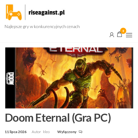
Przejdź
do
treści
Najlepsze gry w konkurencyjnych cenach
0
Doom Eternal (Gra PC)
11 lipca 2026
Autor
kleo
Wyłączony