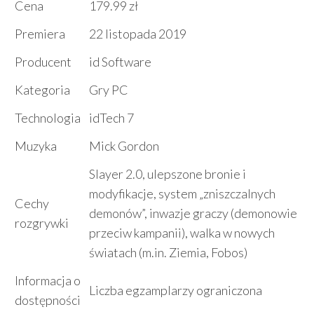
Cena
179.99 zł
Premiera
22 listopada 2019
Producent
id Software
Kategoria
Gry PC
Technologia
idTech 7
Muzyka
Mick Gordon
Slayer 2.0, ulepszone bronie i
modyfikacje, system „zniszczalnych
Cechy
demonów”, inwazje graczy (demonowie
rozgrywki
przeciw kampanii), walka w nowych
światach (m.in. Ziemia, Fobos)
Informacja o
Liczba egzamplarzy ograniczona
dostępności