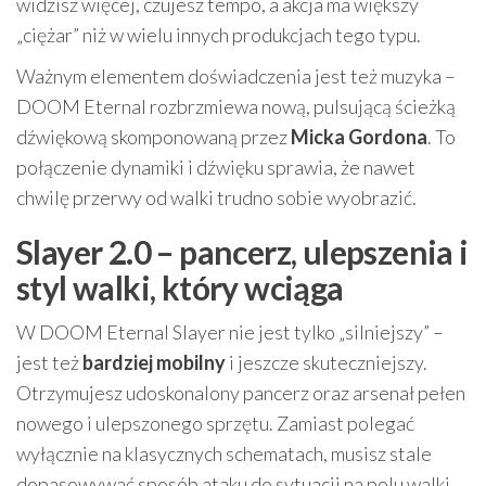
widzisz więcej, czujesz tempo, a akcja ma większy
„ciężar” niż w wielu innych produkcjach tego typu.
Ważnym elementem doświadczenia jest też muzyka –
DOOM Eternal rozbrzmiewa nową, pulsującą ścieżką
dźwiękową skomponowaną przez
Micka Gordona
. To
połączenie dynamiki i dźwięku sprawia, że nawet
chwilę przerwy od walki trudno sobie wyobrazić.
Slayer 2.0 – pancerz, ulepszenia i
styl walki, który wciąga
W DOOM Eternal Slayer nie jest tylko „silniejszy” –
jest też
bardziej mobilny
i jeszcze skuteczniejszy.
Otrzymujesz udoskonalony pancerz oraz arsenał pełen
nowego i ulepszonego sprzętu. Zamiast polegać
wyłącznie na klasycznych schematach, musisz stale
dopasowywać sposób ataku do sytuacji na polu walki.