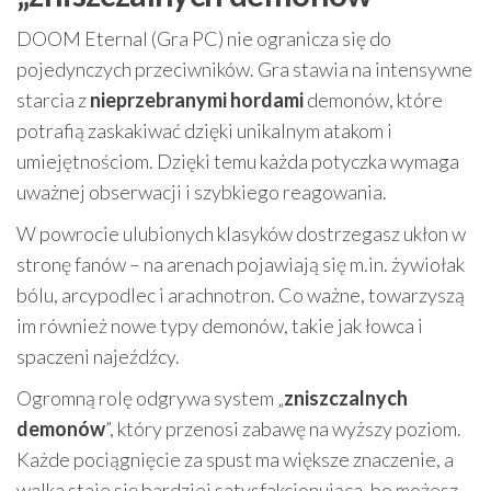
DOOM Eternal (Gra PC) nie ogranicza się do
pojedynczych przeciwników. Gra stawia na intensywne
starcia z
nieprzebranymi hordami
demonów, które
potrafią zaskakiwać dzięki unikalnym atakom i
umiejętnościom. Dzięki temu każda potyczka wymaga
uważnej obserwacji i szybkiego reagowania.
W powrocie ulubionych klasyków dostrzegasz ukłon w
stronę fanów – na arenach pojawiają się m.in. żywiołak
bólu, arcypodlec i arachnotron. Co ważne, towarzyszą
im również nowe typy demonów, takie jak łowca i
spaczeni najeźdźcy.
Ogromną rolę odgrywa system „
zniszczalnych
demonów
”, który przenosi zabawę na wyższy poziom.
Każde pociągnięcie za spust ma większe znaczenie, a
walka staje się bardziej satysfakcjonująca, bo możesz