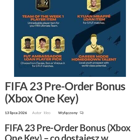
FIFA 23 Pre-Order Bonus
(Xbox One Key)
13 lipca 2026
Autor
kleo
Wyłączony
FIFA 23 Pre-Order Bonus (Xbox
One Key) – co dostajesz w