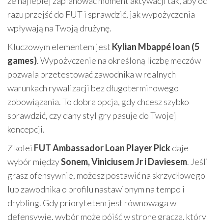
że najlepiej zaplanować moment aktywacji tak, aby od
razu przejść do FUT i sprawdzić, jak wypożyczenia
wpływają na Twoją drużynę.
Kluczowym elementem jest
Kylian Mbappé loan (5
games)
. Wypożyczenie na określoną liczbę meczów
pozwala przetestować zawodnika w realnych
warunkach rywalizacji bez długoterminowego
zobowiązania. To dobra opcja, gdy chcesz szybko
sprawdzić, czy dany styl gry pasuje do Twojej
koncepcji.
Z kolei
FUT Ambassador Loan Player Pick
daje
wybór między
Sonem, Viniciusem Jr i Daviesem
. Jeśli
grasz ofensywnie, możesz postawić na skrzydłowego
lub zawodnika o profilu nastawionym na tempo i
drybling. Gdy priorytetem jest równowaga w
defensywie, wybór może pójść w stronę gracza, który