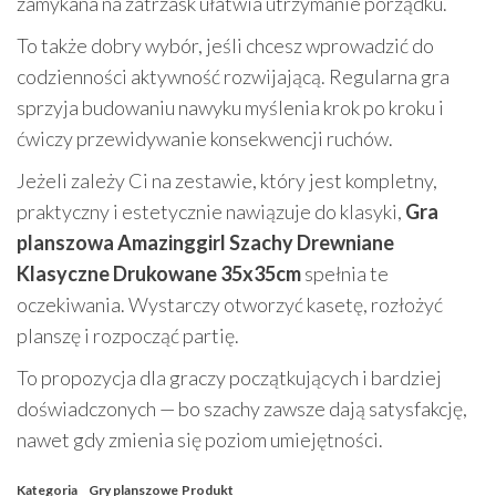
zamykana na zatrzask ułatwia utrzymanie porządku.
To także dobry wybór, jeśli chcesz wprowadzić do
codzienności aktywność rozwijającą. Regularna gra
sprzyja budowaniu nawyku myślenia krok po kroku i
ćwiczy przewidywanie konsekwencji ruchów.
Jeżeli zależy Ci na zestawie, który jest kompletny,
praktyczny i estetycznie nawiązuje do klasyki,
Gra
planszowa Amazinggirl Szachy Drewniane
Klasyczne Drukowane 35x35cm
spełnia te
oczekiwania. Wystarczy otworzyć kasetę, rozłożyć
planszę i rozpocząć partię.
To propozycja dla graczy początkujących i bardziej
doświadczonych — bo szachy zawsze dają satysfakcję,
nawet gdy zmienia się poziom umiejętności.
Kategoria
Gry planszowe
Produkt