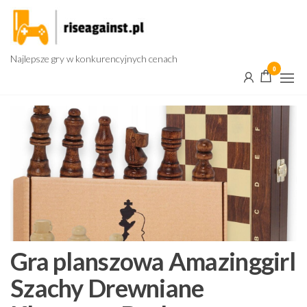
Przejdź
do
treści
Najlepsze gry w konkurencyjnych cenach
0
Gra planszowa Amazinggirl
Szachy Drewniane