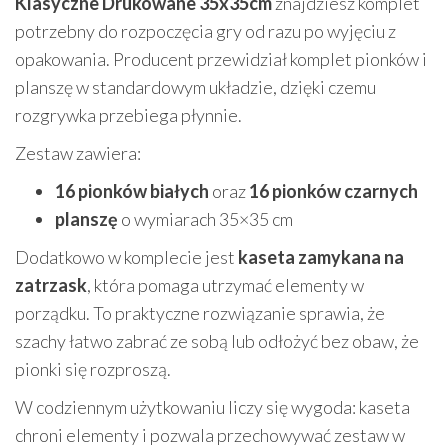
Klasyczne Drukowane 35x35cm
znajdziesz komplet
potrzebny do rozpoczęcia gry od razu po wyjęciu z
opakowania. Producent przewidział komplet pionków i
planszę w standardowym układzie, dzięki czemu
rozgrywka przebiega płynnie.
Zestaw zawiera:
16 pionków białych
oraz
16 pionków czarnych
planszę
o wymiarach 35×35 cm
Dodatkowo w komplecie jest
kaseta zamykana na
zatrzask
, która pomaga utrzymać elementy w
porządku. To praktyczne rozwiązanie sprawia, że
szachy łatwo zabrać ze sobą lub odłożyć bez obaw, że
pionki się rozproszą.
W codziennym użytkowaniu liczy się wygoda: kaseta
chroni elementy i pozwala przechowywać zestaw w