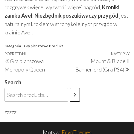
rozgrywek więcej wyzwań i więcej nagród,
Kroniki
zamku Avel: Niezbędnik poszukiwaczy przygód
jest
naturalnym krokiem w stronę kolejnych przygód w
krainie Avel.
Kategoria
Gry planszowe
Produkt
Nawigacja
Poprzedni
POPRZEDNI
NASTĘPNY
N
Gra planszowa
Mount & Blade II
wpisu
wpis
w
Monopoly Queen
Bannerlord (Gra PS4)
Search
zzzzz
Motyw:
EnvoThemes