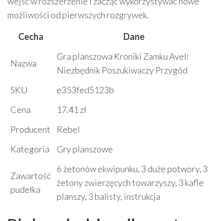
wejść w rozszerzenie i zacząć wykorzystywać nowe
możliwości od pierwszych rozgrywek.
Cecha
Dane
Gra planszowa Kroniki Zamku Avel:
Nazwa
Niezbędnik Poszukiwaczy Przygód
SKU
e353fed5123b
Cena
17.41 zł
Producent
Rebel
Kategoria
Gry planszowe
6 żetonów ekwipunku, 3 duże potwory, 3
Zawartość
żetony zwierzęcych towarzyszy, 3 kafle
pudełka
planszy, 3 balisty, instrukcja