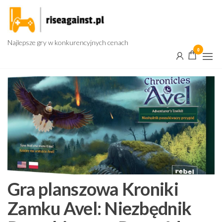
Przejdź
do
treści
Najlepsze gry w konkurencyjnych cenach
0
Gra planszowa Kroniki
Zamku Avel: Niezbędnik