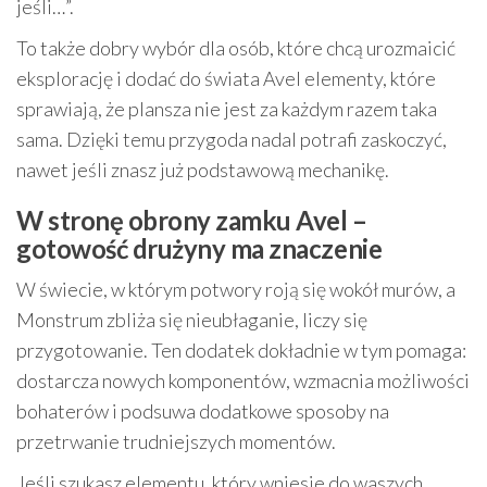
jeśli…”.
To także dobry wybór dla osób, które chcą urozmaicić
eksplorację i dodać do świata Avel elementy, które
sprawiają, że plansza nie jest za każdym razem taka
sama. Dzięki temu przygoda nadal potrafi zaskoczyć,
nawet jeśli znasz już podstawową mechanikę.
W stronę obrony zamku Avel –
gotowość drużyny ma znaczenie
W świecie, w którym potwory roją się wokół murów, a
Monstrum zbliża się nieubłaganie, liczy się
przygotowanie. Ten dodatek dokładnie w tym pomaga:
dostarcza nowych komponentów, wzmacnia możliwości
bohaterów i podsuwa dodatkowe sposoby na
przetrwanie trudniejszych momentów.
Jeśli szukasz elementu, który wniesie do waszych