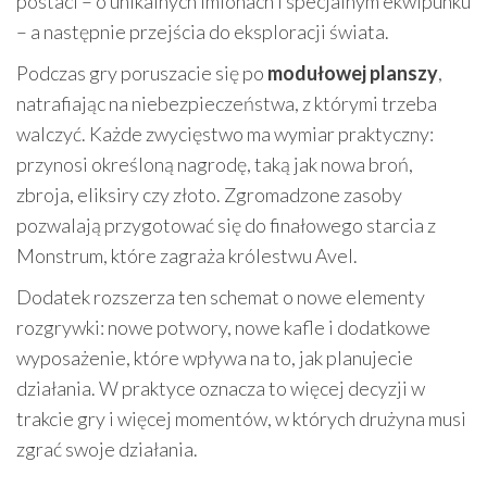
postaci – o unikalnych imionach i specjalnym ekwipunku
– a następnie przejścia do eksploracji świata.
Podczas gry poruszacie się po
modułowej planszy
,
natrafiając na niebezpieczeństwa, z którymi trzeba
walczyć. Każde zwycięstwo ma wymiar praktyczny:
przynosi określoną nagrodę, taką jak nowa broń,
zbroja, eliksiry czy złoto. Zgromadzone zasoby
pozwalają przygotować się do finałowego starcia z
Monstrum, które zagraża królestwu Avel.
Dodatek rozszerza ten schemat o nowe elementy
rozgrywki: nowe potwory, nowe kafle i dodatkowe
wyposażenie, które wpływa na to, jak planujecie
działania. W praktyce oznacza to więcej decyzji w
trakcie gry i więcej momentów, w których drużyna musi
zgrać swoje działania.