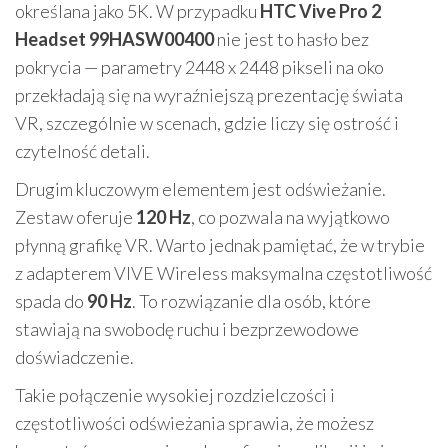
określana jako 5K. W przypadku
HTC Vive Pro 2
Headset 99HASW00400
nie jest to hasło bez
pokrycia — parametry 2448 x 2448 pikseli na oko
przekładają się na wyraźniejszą prezentację świata
VR, szczególnie w scenach, gdzie liczy się ostrość i
czytelność detali.
Drugim kluczowym elementem jest odświeżanie.
Zestaw oferuje
120 Hz
, co pozwala na wyjątkowo
płynną grafikę VR. Warto jednak pamiętać, że w trybie
z adapterem VIVE Wireless maksymalna częstotliwość
spada do
90 Hz
. To rozwiązanie dla osób, które
stawiają na swobodę ruchu i bezprzewodowe
doświadczenie.
Takie połączenie wysokiej rozdzielczości i
częstotliwości odświeżania sprawia, że możesz