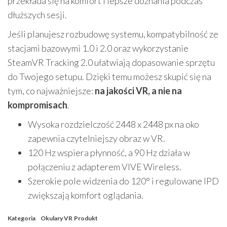
przekłada się na komfort i lepsze doznania podczas
dłuższych sesji.
Jeśli planujesz rozbudowę systemu, kompatybilność ze
stacjami bazowymi 1.0 i 2.0 oraz wykorzystanie
SteamVR Tracking 2.0 ułatwiają dopasowanie sprzętu
do Twojego setupu. Dzięki temu możesz skupić się na
tym, co najważniejsze:
na jakości VR, a nie na
kompromisach
.
Wysoka rozdzielczość 2448 x 2448 px na oko
zapewnia czytelniejszy obraz w VR.
120 Hz wspiera płynność, a 90 Hz działa w
połączeniu z adapterem VIVE Wireless.
Szerokie pole widzenia do 120° i regulowane IPD
zwiększają komfort oglądania.
Kategoria
Okulary VR
Produkt