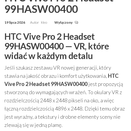
99HASW00400
19 lipca 2026
Autor
kleo
Wyłączony
HTC Vive Pro 2 Headset
99HASW00400 — VR, które
widać w każdym detalu
Jeśli szukasz zestawu VR nowej generacji, który
stawia na jakość obrazu i komfort użytkowania,
HTC
Vive Pro 2 Headset 99HASW00400
jest propozycją
stworzoną do wymagających wrażeń. To okulary VR z
rozdzielczością 2448 x 2448 pikseli na oko, a więc
łączną rozdzielczością 4896 x 2448. Dzięki temu obraz
jest wyraźny, a tekstury i drobne elementy sceny nie
zlewają się w jedną plamę.