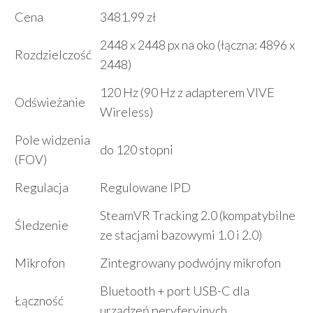
Cena
3481.99 zł
2448 x 2448 px na oko (łączna: 4896 x
Rozdzielczość
2448)
120 Hz (90 Hz z adapterem VIVE
Odświeżanie
Wireless)
Pole widzenia
do 120 stopni
(FOV)
Regulacja
Regulowane IPD
SteamVR Tracking 2.0 (kompatybilne
Śledzenie
ze stacjami bazowymi 1.0 i 2.0)
Mikrofon
Zintegrowany podwójny mikrofon
Bluetooth + port USB-C dla
Łączność
urządzeń peryferyjnych