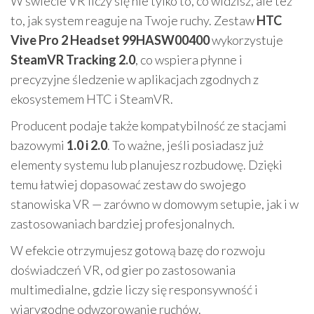
W świecie VR liczy się nie tylko to, co widzisz, ale też
to, jak system reaguje na Twoje ruchy. Zestaw
HTC
Vive Pro 2 Headset 99HASW00400
wykorzystuje
SteamVR Tracking 2.0
, co wspiera płynne i
precyzyjne śledzenie w aplikacjach zgodnych z
ekosystemem HTC i SteamVR.
Producent podaje także kompatybilność ze stacjami
bazowymi
1.0 i 2.0
. To ważne, jeśli posiadasz już
elementy systemu lub planujesz rozbudowę. Dzięki
temu łatwiej dopasować zestaw do swojego
stanowiska VR — zarówno w domowym setupie, jak i w
zastosowaniach bardziej profesjonalnych.
W efekcie otrzymujesz gotową bazę do rozwoju
doświadczeń VR, od gier po zastosowania
multimedialne, gdzie liczy się responsywność i
wiarygodne odwzorowanie ruchów.