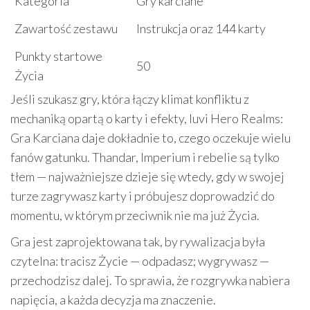
Kategoria
Gry karciane
Zawartość zestawu
Instrukcja oraz 144 karty
Punkty startowe
50
Życia
Jeśli szukasz gry, która łączy klimat konfliktu z
mechaniką opartą o karty i efekty, Iuvi Hero Realms:
Gra Karciana daje dokładnie to, czego oczekuje wielu
fanów gatunku. Thandar, Imperium i rebelie są tylko
tłem — najważniejsze dzieje się wtedy, gdy w swojej
turze zagrywasz karty i próbujesz doprowadzić do
momentu, w którym przeciwnik nie ma już Życia.
Gra jest zaprojektowana tak, by rywalizacja była
czytelna: tracisz Życie — odpadasz; wygrywasz —
przechodzisz dalej. To sprawia, że rozgrywka nabiera
napięcia, a każda decyzja ma znaczenie.