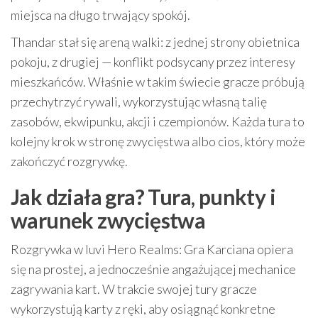
miejsca na długo trwający spokój.
Thandar stał się areną walki: z jednej strony obietnica
pokoju, z drugiej — konflikt podsycany przez interesy
mieszkańców. Właśnie w takim świecie gracze próbują
przechytrzyć rywali, wykorzystując własną talię
zasobów, ekwipunku, akcji i czempionów. Każda tura to
kolejny krok w stronę zwycięstwa albo cios, który może
zakończyć rozgrywkę.
Jak działa gra? Tura, punkty i
warunek zwycięstwa
Rozgrywka w Iuvi Hero Realms: Gra Karciana opiera
się na prostej, a jednocześnie angażującej mechanice
zagrywania kart. W trakcie swojej tury gracze
wykorzystują karty z ręki, aby osiągnąć konkretne