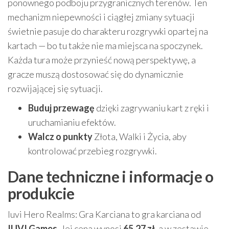
ponownego podboju przygranicznych terenów. Ten
mechanizm niepewności i ciągłej zmiany sytuacji
świetnie pasuje do charakteru rozgrywki opartej na
kartach — bo tu także nie ma miejsca na spoczynek.
Każda tura może przynieść nową perspektywę, a
gracze muszą dostosować się do dynamicznie
rozwijającej się sytuacji.
Buduj przewagę
dzięki zagrywaniu kart z ręki i
uruchamianiu efektów.
Walcz o punkty
Złota, Walki i Życia, aby
kontrolować przebieg rozgrywki.
Dane techniczne i informacje o
produkcie
Iuvi Hero Realms: Gra Karciana to gra karciana od
IUVI Games
. Jej cena wynosi
65.27 zł
, a w zestawie