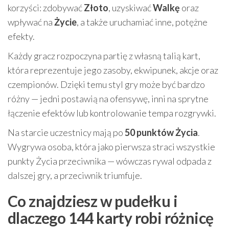
korzyści: zdobywać
Złoto
, uzyskiwać
Walkę
oraz
wpływać na
Życie
, a także uruchamiać inne, potężne
efekty.
Każdy gracz rozpoczyna partię z własną talią kart,
która reprezentuje jego zasoby, ekwipunek, akcje oraz
czempionów. Dzięki temu styl gry może być bardzo
różny — jedni postawią na ofensywę, inni na sprytne
łączenie efektów lub kontrolowanie tempa rozgrywki.
Na starcie uczestnicy mają po
50 punktów Życia
.
Wygrywa osoba, która jako pierwsza straci wszystkie
punkty Życia przeciwnika — wówczas rywal odpada z
dalszej gry, a przeciwnik triumfuje.
Co znajdziesz w pudełku i
dlaczego 144 karty robi różnicę