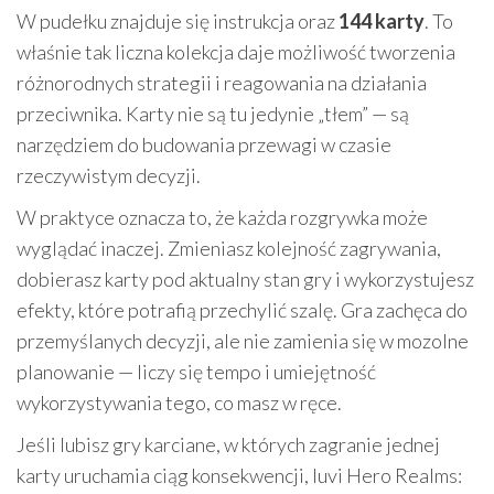
W pudełku znajduje się instrukcja oraz
144 karty
. To
właśnie tak liczna kolekcja daje możliwość tworzenia
różnorodnych strategii i reagowania na działania
przeciwnika. Karty nie są tu jedynie „tłem” — są
narzędziem do budowania przewagi w czasie
rzeczywistym decyzji.
W praktyce oznacza to, że każda rozgrywka może
wyglądać inaczej. Zmieniasz kolejność zagrywania,
dobierasz karty pod aktualny stan gry i wykorzystujesz
efekty, które potrafią przechylić szalę. Gra zachęca do
przemyślanych decyzji, ale nie zamienia się w mozolne
planowanie — liczy się tempo i umiejętność
wykorzystywania tego, co masz w ręce.
Jeśli lubisz gry karciane, w których zagranie jednej
karty uruchamia ciąg konsekwencji, Iuvi Hero Realms: