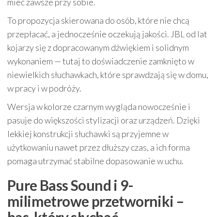
mieć zawsze przy sobie.
To propozycja skierowana do osób, które nie chcą
przepłacać, a jednocześnie oczekują jakości. JBL od lat
kojarzy się z dopracowanym dźwiękiem i solidnym
wykonaniem — tutaj to doświadczenie zamknięto w
niewielkich słuchawkach, które sprawdzają się w domu,
w pracy i w podróży.
Wersja w kolorze czarnym wygląda nowocześnie i
pasuje do większości stylizacji oraz urządzeń. Dzięki
lekkiej konstrukcji słuchawki są przyjemne w
użytkowaniu nawet przez dłuższy czas, a ich forma
pomaga utrzymać stabilne dopasowanie w uchu.
Pure Bass Sound i 9-
milimetrowe przetworniki –
bas, który słychać