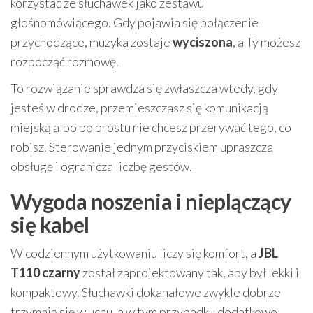
korzystać ze słuchawek jako zestawu
głośnomówiącego. Gdy pojawia się połączenie
przychodzące, muzyka zostaje
wyciszona
, a Ty możesz
rozpocząć rozmowę.
To rozwiązanie sprawdza się zwłaszcza wtedy, gdy
jesteś w drodze, przemieszczasz się komunikacją
miejską albo po prostu nie chcesz przerywać tego, co
robisz. Sterowanie jednym przyciskiem upraszcza
obsługę i ogranicza liczbę gestów.
Wygoda noszenia i nieplączący
się kabel
W codziennym użytkowaniu liczy się komfort, a
JBL
T110 czarny
został zaprojektowany tak, aby był lekki i
kompaktowy. Słuchawki dokanałowe zwykle dobrze
trzymają się w uchu, a w tym przypadku dodatkowo