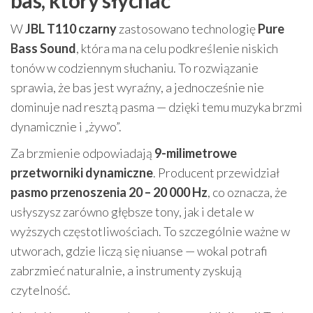
W
JBL T110 czarny
zastosowano technologię
Pure
Bass Sound
, która ma na celu podkreślenie niskich
tonów w codziennym słuchaniu. To rozwiązanie
sprawia, że bas jest wyraźny, a jednocześnie nie
dominuje nad resztą pasma — dzięki temu muzyka brzmi
dynamicznie i „żywo”.
Za brzmienie odpowiadają
9-milimetrowe
przetworniki dynamiczne
. Producent przewidział
pasmo przenoszenia 20 – 20 000 Hz
, co oznacza, że
usłyszysz zarówno głębsze tony, jak i detale w
wyższych częstotliwościach. To szczególnie ważne w
utworach, gdzie liczą się niuanse — wokal potrafi
zabrzmieć naturalnie, a instrumenty zyskują
czytelność.