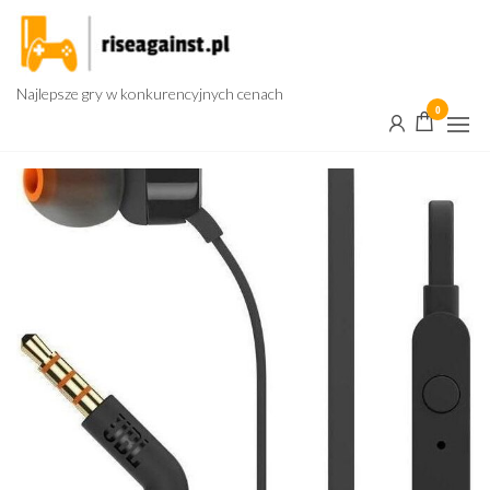
Przejdź
do
treści
Najlepsze gry w konkurencyjnych cenach
0