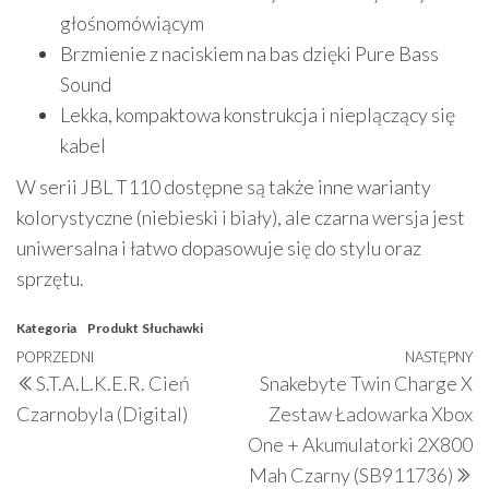
głośnomówiącym
Brzmienie z naciskiem na bas dzięki Pure Bass
Sound
Lekka, kompaktowa konstrukcja i nieplączący się
kabel
W serii JBL T110 dostępne są także inne warianty
kolorystyczne (niebieski i biały), ale czarna wersja jest
uniwersalna i łatwo dopasowuje się do stylu oraz
sprzętu.
Kategoria
Produkt
Słuchawki
Nawigacja
Poprzedni
POPRZEDNI
NASTĘPNY
N
S.T.A.L.K.E.R. Cień
Snakebyte Twin Charge X
wpisu
wpis
w
Czarnobyla (Digital)
Zestaw Ładowarka Xbox
One + Akumulatorki 2X800
Mah Czarny (SB911736)