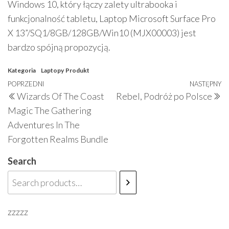
Windows 10, który łączy zalety ultrabooka i
funkcjonalność tabletu, Laptop Microsoft Surface Pro
X 13”/SQ1/8GB/128GB/Win10 (MJX00003) jest
bardzo spójną propozycją.
Kategoria
Laptopy
Produkt
Nawigacja
Poprzedni
POPRZEDNI
NASTĘPNY
N
Wizards Of The Coast
Rebel, Podróż po Polsce
wpisu
wpis
w
Magic The Gathering
Adventures In The
Forgotten Realms Bundle
Search
zzzzz