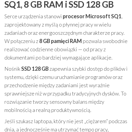
SQ1, 8 GB RAM i SSD 128 GB
Serce urządzenia stanowi
procesor Microsoft SQ1
,
zaprojektowany z myślą o płynnej pracy w wielu
zadaniach oraz energooszczędnym charakterze pracy.
W połączeniu z
8 GB pamięci RAM
pozwala swobodnie
realizować codzienne obowiązki — od pracy z
dokumentami po bardziej wymagające aplikacje.
Nośnik
SSD 128 GB
zapewnia szybki dostęp do plików i
systemu, dzięki czemu uruchamianie programów oraz
przechodzenie między zadaniami jest wyraźnie
sprawniejsze niż w przypadku tradycyjnych dysków. To
rozwiązanie tworzy sensowny balans między
mobilnością a realną produktywnością.
Jeśli szukasz laptopa, który nie jest „ciężarem” podczas
dnia, a jednocześnie ma utrzymać tempo pracy,