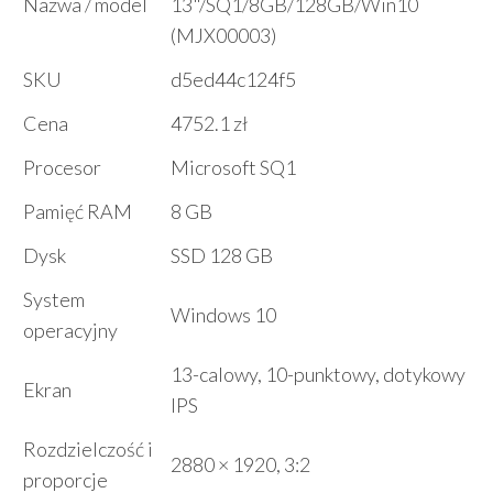
Nazwa / model
13"/SQ1/8GB/128GB/Win10
(MJX00003)
SKU
d5ed44c124f5
Cena
4752.1 zł
Procesor
Microsoft SQ1
Pamięć RAM
8 GB
Dysk
SSD 128 GB
System
Windows 10
operacyjny
13-calowy, 10-punktowy, dotykowy
Ekran
IPS
Rozdzielczość i
2880 × 1920, 3:2
proporcje