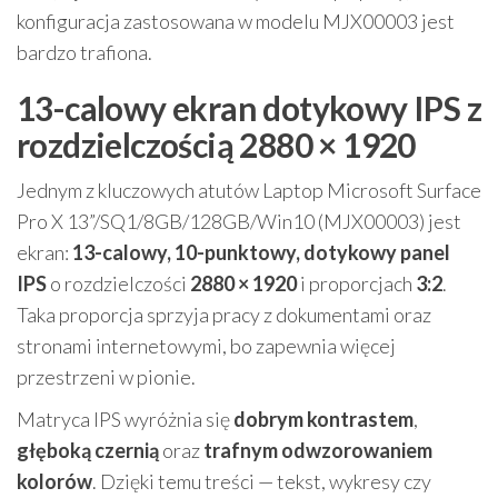
konfiguracja zastosowana w modelu MJX00003 jest
bardzo trafiona.
13-calowy ekran dotykowy IPS z
rozdzielczością 2880 × 1920
Jednym z kluczowych atutów Laptop Microsoft Surface
Pro X 13”/SQ1/8GB/128GB/Win10 (MJX00003) jest
ekran:
13-calowy, 10-punktowy, dotykowy panel
IPS
o rozdzielczości
2880 × 1920
i proporcjach
3:2
.
Taka proporcja sprzyja pracy z dokumentami oraz
stronami internetowymi, bo zapewnia więcej
przestrzeni w pionie.
Matryca IPS wyróżnia się
dobrym kontrastem
,
głęboką czernią
oraz
trafnym odwzorowaniem
kolorów
. Dzięki temu treści — tekst, wykresy czy