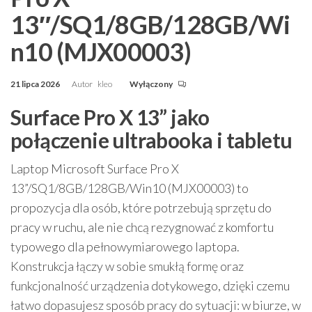
13″/SQ1/8GB/128GB/Wi
n10 (MJX00003)
21 lipca 2026
Autor
kleo
Wyłączony
Surface Pro X 13” jako
połączenie ultrabooka i tabletu
Laptop Microsoft Surface Pro X
13”/SQ1/8GB/128GB/Win10 (MJX00003) to
propozycja dla osób, które potrzebują sprzętu do
pracy w ruchu, ale nie chcą rezygnować z komfortu
typowego dla pełnowymiarowego laptopa.
Konstrukcja łączy w sobie smukłą formę oraz
funkcjonalność urządzenia dotykowego, dzięki czemu
łatwo dopasujesz sposób pracy do sytuacji: w biurze, w