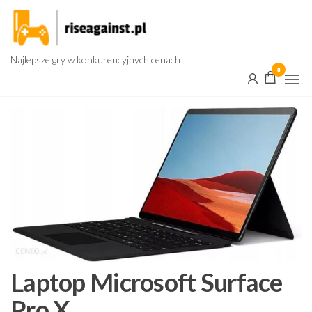
Przejdź
do
treści
Najlepsze gry w konkurencyjnych cenach
0
Laptop Microsoft Surface
Pro X