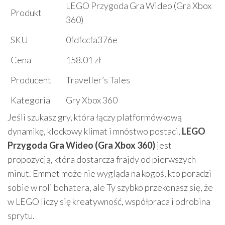
LEGO Przygoda Gra Wideo (Gra Xbox
Produkt
360)
SKU
0fdfccfa376e
Cena
158.01 zł
Producent
Traveller’s Tales
Kategoria
Gry Xbox 360
Jeśli szukasz gry, która łączy platformówkową
dynamikę, klockowy klimat i mnóstwo postaci,
LEGO
Przygoda Gra Wideo (Gra Xbox 360)
jest
propozycją, która dostarcza frajdy od pierwszych
minut. Emmet może nie wygląda na kogoś, kto poradzi
sobie w roli bohatera, ale Ty szybko przekonasz się, że
w LEGO liczy się kreatywność, współpraca i odrobina
sprytu.