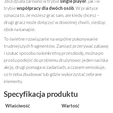
360) działa zarówno w trybie
single player
, jak i w
trybie
współpracy dla dwóch osób
. W praktyce
oznacza to, że możesz grać sam, ale kiedy chcesz –
drugi gracz może dołączyć w dowolnej chwili, siedząc
obok na kanapie.
To świetne rozwiązanie na wspólne pokonywanie
trudniejszych fragmentów. Zamiast przerywać zabawę
i szukać sposobu na konkretną przeszkodę, można po
prostu podejść do problemu drużynowo: jeden naciska
akcję, drugi pomaga w zadaniach, a czasem wnioskuje,
co trzeba zbudować lub gdzie wykorzystać zebrane
elementy.
Specyfikacja produktu
Właściwość
Wartość