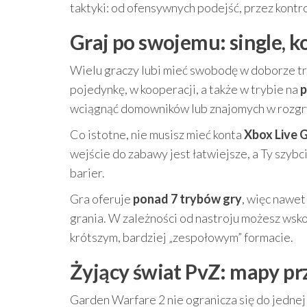
taktyki: od ofensywnych podejść, przez kontr
Graj po swojemu: single, k
Wielu graczy lubi mieć swobodę w doborze t
pojedynkę, w kooperacji, a także w trybie na
p
wciągnąć domowników lub znajomych w rozg
Co istotne, nie musisz mieć konta
Xbox Live 
wejście do zabawy jest łatwiejsze, a Ty szy
barier.
Gra oferuje
ponad 7 trybów gry
, więc nawe
grania. W zależności od nastroju możesz wsk
krótszym, bardziej „zespołowym” formacie.
Żyjący świat PvZ: mapy p
Garden Warfare 2 nie ogranicza się do jedne