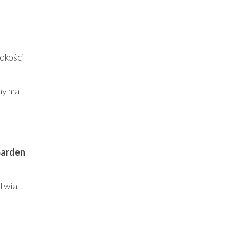
okości
ny ma
Garden
atwia