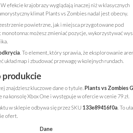
. W efekcie krajobrazy wyglądają inaczej niż w klasycznych
orystyczny klimat Plants vs Zombies nadal jest obecny.
estrzenie powietrzne, jak i miejsca przygotowane pod
est monotonna: możesz zmieniać pozycje, wykorzystywać wys
ika.
odkrycia
. To element, który sprawia, że eksplorowanie are
eć układ map i zbudować przewagę w kolejnych rundach.
o produkcie
ej znajdziesz kluczowe dane o tytule.
Plants vs Zombies 
 na konsolę Xbox One i występuje w ofercie w cenie 79 zł.
duktu w sklepie odbywa się przez SKU
133e89416f0a
. To uł
e ofert.
Dane