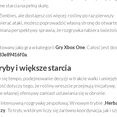
e starcia na pełną skalę.
ombies, ale dostajesz coś więcej: rośliny po raz pierwszy
pierać ataki, możesz poprowadzić własną stronę do otwart
 zmiana perspektywy sprawia, że rozgrywka nabiera świeżośc
gotowany jako gra w kategorii
Gry Xbox One
. Całość jest do
33e89416f0a
.
ryby i większe starcia
y się tempo, podejmowanie decyzji w trakcie walki i umieję
ć dotyczy tego, że rośliny wreszcie przejmują inicjatywę.
 własnej ofensywy zamiast ustawiania się w obronie.
a intensywną rozgrywkę zespołową. W nowym trybie „
Herba
czy
. To tryb, w którym liczy się zarówno koordynacja, jak i s