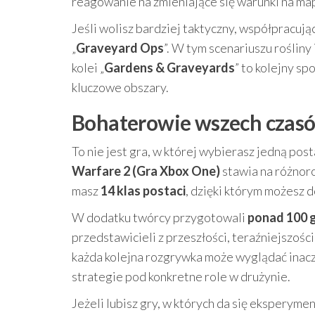
reagowanie na zmieniające się warunki na ma
Jeśli wolisz bardziej taktyczny, współpracuj
„
Graveyard Ops
”. W tym scenariuszu rośliny
kolei „
Gardens & Graveyards
” to kolejny s
kluczowe obszary.
Bohaterowie wszech czasów:
To nie jest gra, w której wybierasz jedną post
Warfare 2 (Gra Xbox One)
stawia na różnoro
masz
14 klas postaci
, dzięki którym możesz 
W dodatku twórcy przygotowali
ponad 100 g
przedstawicieli z przeszłości, teraźniejszośc
każda kolejna rozgrywka może wyglądać inac
strategie pod konkretne role w drużynie.
Jeżeli lubisz gry, w których da się eksperyme