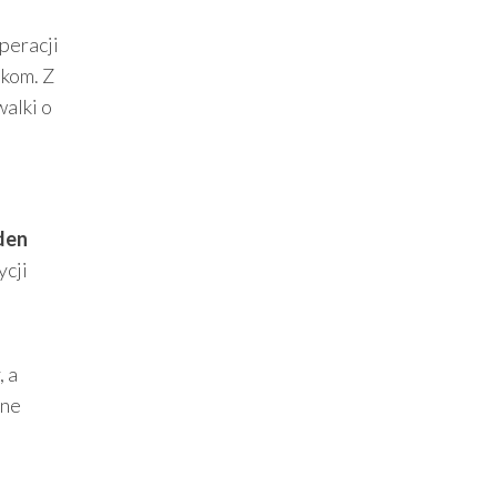
peracji
ikom. Z
walki o
den
ycji
, a
sne