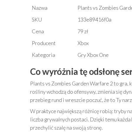
Nazwa
Plants vs Zombies Gard
SKU
133e89416f0a
Cena
79 zł
Producent
Xbox
Kategoria
Gry Xbox One
Co wyróżnia tę odsłonę ser
Plants vs Zombies Garden Warfare 2 to gra, 
rośliny wchodzą do ofensywy, zmienia się dyn
przebieg rund i wreszcie poczuć, że to Ty nar
W praktyce największą różnicę robią: tryby 
liczba grywalnych postaci. Dzięki temu każda 
przechylić szalę na swoją stronę.