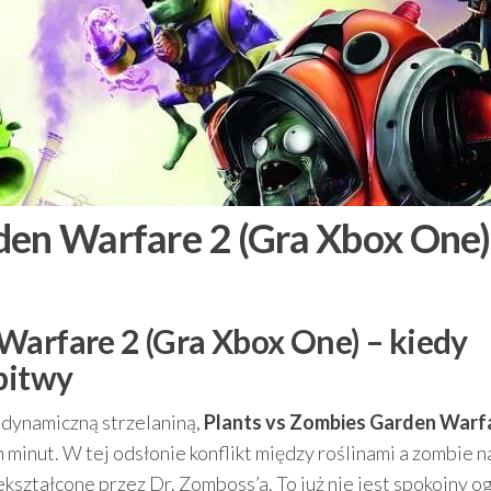
den Warfare 2 (Gra Xbox One)
Warfare 2 (Gra Xbox One) – kiedy
bitwy
z dynamiczną strzelaniną,
Plants vs Zombies Garden Warf
minut. W tej odsłonie konflikt między roślinami a zombie n
ekształcone przez Dr. Zomboss’a. To już nie jest spokojny 