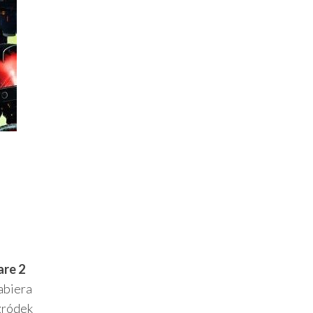
are 2
abiera
ogródek