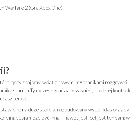
en Warfare 2 (Gra Xbox One)
ii?
która łączy znajomy świat z nowymi mechanikami rozgrywki.
amika starć, a Ty możesz grać agresywniej, bardziej kontro
zucasz tempo.
nastawione na duże starcia, rozbudowany wybór klas oraz o
kolejna sesja może być inna— nawet jeśli cel jest ten sam: w