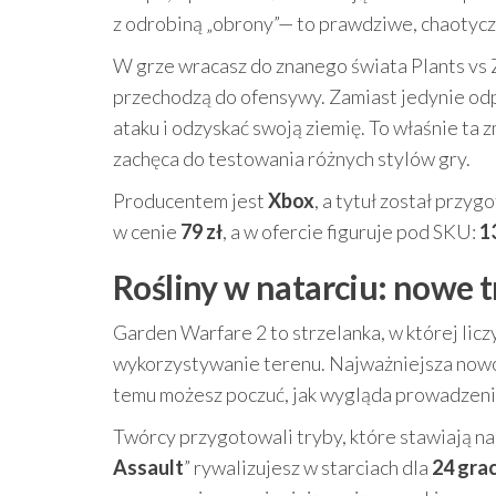
z odrobiną „obrony”— to prawdziwe, chaotyczn
W grze wracasz do znanego świata Plants vs Z
przechodzą do ofensywy. Zamiast jedynie od
ataku i odzyskać swoją ziemię. To właśnie ta
zachęca do testowania różnych stylów gry.
Producentem jest
Xbox
, a tytuł został przy
w cenie
79 zł
, a w ofercie figuruje pod SKU:
1
Rośliny w natarciu: nowe t
Garden Warfare 2 to strzelanka, w której licz
wykorzystywanie terenu. Najważniejsza nowoś
temu możesz poczuć, jak wygląda prowadzenie
Twórcy przygotowali tryby, które stawiają n
Assault
” rywalizujesz w starciach dla
24 gra