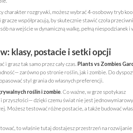
pie.
ący charakter rozgrywki, możesz wybrać 4-osobowy tryb koo
 i gracze współpracują, by skutecznie stawić czoła przeciwn
posób na wejście w dynamiczną walkę, pełną niespodzianek i 
 klasy, postacie i setki opcji
ać i grasz tak samo przez cały czas.
Plants vs Zombies Gar
dność— zarówno po stronie roślin, jak i zombie. Do dyspoz
dopasować styl grania do własnych preferencji.
rywalnych roślin i zombie
. Co ważne, w grze spotykasz
i i przyszłości— dzięki czemu świat nie jest jednowymiarowy
zej. Możesz testować różne postacie, a także budować wła
ntować, to właśnie tutaj dostajesz przestrzeń na rozwijanie