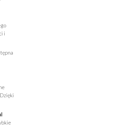
ego
i i
stępna
tne
 Dzięki
l
zybkie