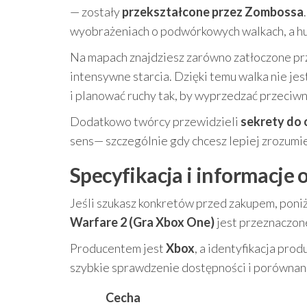
— zostały
przekształcone przez Zombossa
wyobrażeniach o podwórkowych walkach, a hum
Na mapach znajdziesz zarówno zatłoczone prz
intensywne starcia. Dzięki temu walka nie j
i planować ruchy tak, by wyprzedzać przeciwn
Dodatkowo twórcy przewidzieli
sekrety do 
sens— szczególnie gdy chcesz lepiej zrozumi
Specyfikacja i informacje 
Jeśli szukasz konkretów przed zakupem, poniż
Warfare 2 (Gra Xbox One)
jest przeznaczone
Producentem jest
Xbox
, a identyfikacja pro
szybkie sprawdzenie dostępności i porównani
Cecha