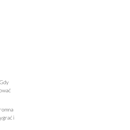
 Gdy
lować
gromna
ygrać i