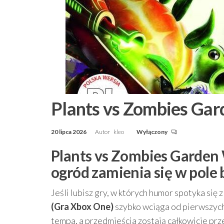
Plants vs Zombies Gar
20 lipca 2026
Autor
kleo
Wyłączony
Plants vs Zombies Garden 
ogród zamienia się w pole 
Jeśli lubisz gry, w których humor spotyka się 
(Gra Xbox One)
szybko wciąga od pierwszych 
tempa, a przedmieścia zostają całkowicie prz