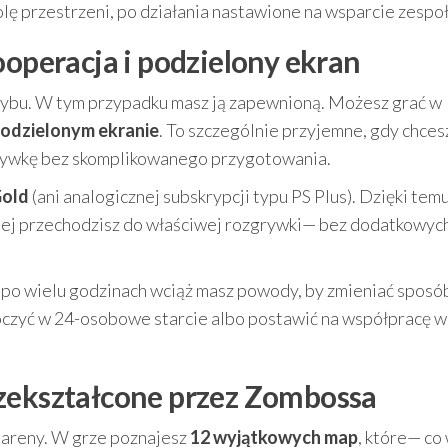
olę przestrzeni, po działania nastawione na wsparcie zespoł
ooperacja i podzielony ekran
rybu. W tym przypadku masz ją zapewnioną. Możesz grać w
odzielonym ekranie
. To szczególnie przyjemne, gdy chces
rywkę bez skomplikowanego przygotowania.
Gold
(ani analogicznej subskrypcji typu PS Plus). Dzięki tem
bciej przechodzisz do właściwej rozgrywki— bez dodatkowyc
t po wielu godzinach wciąż masz powody, by zmieniać sposó
oczyć w 24-osobowe starcie albo postawić na współpracę w
rzekształcone przez Zombossa
j areny. W grze poznajesz
12 wyjątkowych map
, które— co