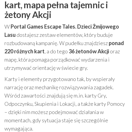
kart, mapa pełna tajemnic i
żetony Akcji
W
Portal Games Escape Tales. Dzieci Żmijowego
Lasu
dostajesz zestaw elementów, który buduje
rozbudowaną kampanię. W pudełku znajdziesz
ponad
220 różnych kart
, a do tego
36 żetonów Akcji
oraz
mapę, która pomaga porządkować wydarzenia i
utrzymywać orientację w świecie gry.
Karty i elementy przygotowano tak, by wspierały
narrację oraz mechanikę rozwiązywania zagadek.
Wśród zawartości znajdują się m.in. karty Gry,
Odpoczynku, Skupienia i Lokacji, a także karty Pomocy
– dzięki nim możesz podejmować działania w
momentach, gdy sytuacja staje się szczególnie
wymagająca.