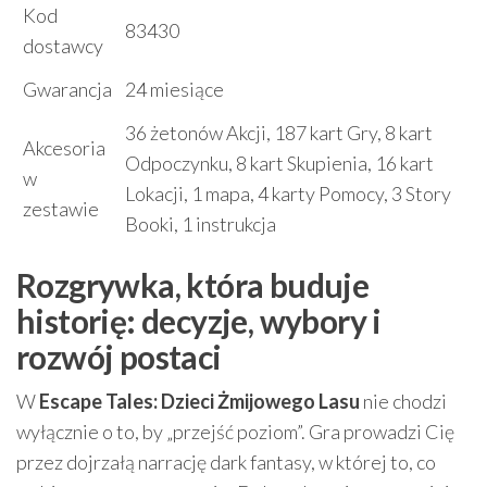
Kod
83430
dostawcy
Gwarancja
24 miesiące
36 żetonów Akcji, 187 kart Gry, 8 kart
Akcesoria
Odpoczynku, 8 kart Skupienia, 16 kart
w
Lokacji, 1 mapa, 4 karty Pomocy, 3 Story
zestawie
Booki, 1 instrukcja
Rozgrywka, która buduje
historię: decyzje, wybory i
rozwój postaci
W
Escape Tales: Dzieci Żmijowego Lasu
nie chodzi
wyłącznie o to, by „przejść poziom”. Gra prowadzi Cię
przez dojrzałą narrację dark fantasy, w której to, co