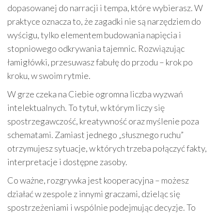
dopasowanej do narracji i tempa, które wybierasz. W
praktyce oznacza to, że zagadki nie są narzędziem do
wyścigu, tylko elementem budowania napięcia i
stopniowego odkrywania tajemnic. Rozwiązując
łamigłówki, przesuwasz fabułę do przodu – krok po
kroku, w swoim rytmie.
W grze czeka na Ciebie ogromna liczba wyzwań
intelektualnych. To tytuł, w którym liczy się
spostrzegawczość, kreatywność oraz myślenie poza
schematami. Zamiast jednego „słusznego ruchu”
otrzymujesz sytuacje, w których trzeba połączyć fakty,
interpretacje i dostępne zasoby.
Co ważne, rozgrywka jest kooperacyjna – możesz
działać w zespole z innymi graczami, dzieląc się
spostrzeżeniami i wspólnie podejmując decyzje. To