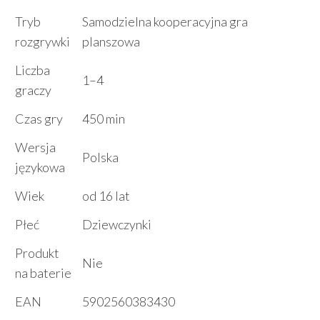
Tryb
Samodzielna kooperacyjna gra
rozgrywki
planszowa
Liczba
1–4
graczy
Czas gry
450 min
Wersja
Polska
językowa
Wiek
od 16 lat
Płeć
Dziewczynki
Produkt
Nie
na baterie
EAN
5902560383430