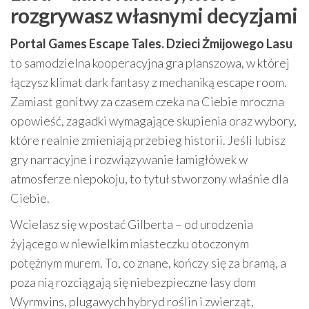
rozgrywasz własnymi decyzjami
Portal Games Escape Tales. Dzieci Żmijowego Lasu
to samodzielna kooperacyjna gra planszowa, w której
łączysz klimat dark fantasy z mechaniką escape room.
Zamiast gonitwy za czasem czeka na Ciebie mroczna
opowieść, zagadki wymagające skupienia oraz wybory,
które realnie zmieniają przebieg historii. Jeśli lubisz
gry narracyjne i rozwiązywanie łamigłówek w
atmosferze niepokoju, to tytuł stworzony właśnie dla
Ciebie.
Wcielasz się w postać Gilberta – od urodzenia
żyjącego w niewielkim miasteczku otoczonym
potężnym murem. To, co znane, kończy się za bramą, a
poza nią rozciągają się niebezpieczne lasy dom
Wyrmvins, plugawych hybryd roślin i zwierząt,