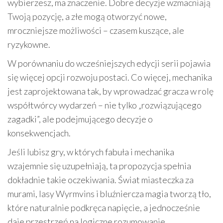
wybierzesz, ma znaczenie. Dobre decyzje wzmacniają
Twoją pozycję, a złe mogą otworzyć nowe,
mroczniejsze możliwości – czasem kuszące, ale
ryzykowne.
W porównaniu do wcześniejszych edycji serii pojawia
się więcej opcji rozwoju postaci. Co więcej, mechanika
jest zaprojektowana tak, by wprowadzać gracza w rolę
współtwórcy wydarzeń – nie tylko „rozwiązującego
zagadki”, ale podejmującego decyzje o
konsekwencjach.
Jeśli lubisz gry, w których fabuła i mechanika
wzajemnie się uzupełniają, ta propozycja spełnia
dokładnie takie oczekiwania. Świat miasteczka za
murami, lasy Wyrmvins i bluźniercza magia tworzą tło,
które naturalnie podkręca napięcie, a jednocześnie
daje przestrzeń na logiczne rozumowanie.