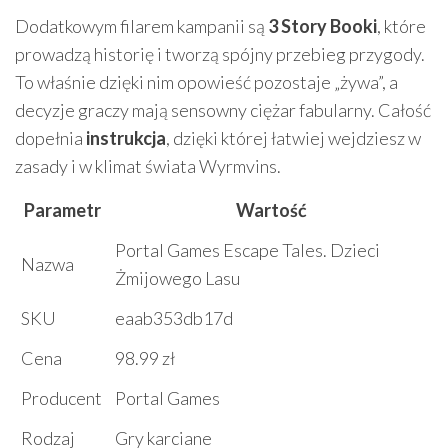
Dodatkowym filarem kampanii są
3 Story Booki
, które
prowadzą historię i tworzą spójny przebieg przygody.
To właśnie dzięki nim opowieść pozostaje „żywa”, a
decyzje graczy mają sensowny ciężar fabularny. Całość
dopełnia
instrukcja
, dzięki której łatwiej wejdziesz w
zasady i w klimat świata Wyrmvins.
Parametr
Wartość
Portal Games Escape Tales. Dzieci
Nazwa
Żmijowego Lasu
SKU
eaab353db17d
Cena
98.99 zł
Producent
Portal Games
Rodzaj
Gry karciane