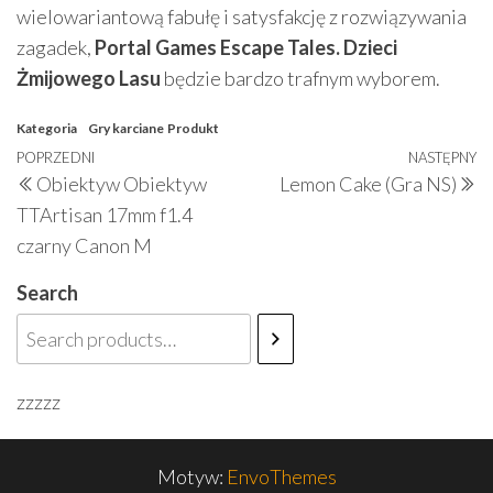
wielowariantową fabułę i satysfakcję z rozwiązywania
zagadek,
Portal Games Escape Tales. Dzieci
Żmijowego Lasu
będzie bardzo trafnym wyborem.
Kategoria
Gry karciane
Produkt
Nawigacja
Poprzedni
POPRZEDNI
NASTĘPNY
N
Obiektyw Obiektyw
Lemon Cake (Gra NS)
wpisu
wpis
w
TTArtisan 17mm f1.4
czarny Canon M
Search
zzzzz
Motyw:
EnvoThemes