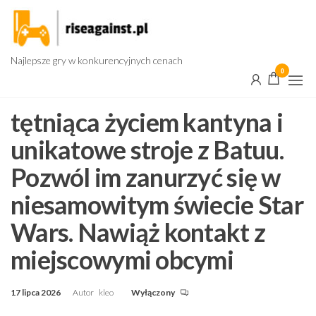
Przejdź
do
treści
Najlepsze gry w konkurencyjnych cenach
0
tętniąca życiem kantyna i
unikatowe stroje z Batuu.
Pozwól im zanurzyć się w
niesamowitym świecie Star
Wars. Nawiąż kontakt z
miejscowymi obcymi
17 lipca 2026
Autor
kleo
Wyłączony