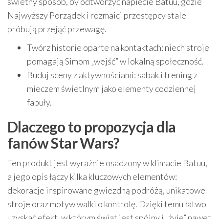
świetny sposób, by odtworzyć napięcie Batuu, gdzie
Najwyższy Porządek i rozmaici przestępcy stale
próbują przejąć przewagę.
Twórz historie oparte na kontaktach: niech stroje
pomagają Simom „wejść” w lokalną społeczność.
Buduj sceny z aktywnościami: sabak i trening z
mieczem świetlnym jako elementy codziennej
fabuły.
Dlaczego to propozycja dla
fanów Star Wars?
Ten produkt jest wyraźnie osadzony w klimacie Batuu,
a jego opis łączy kilka kluczowych elementów:
dekoracje inspirowane gwiezdną podróżą, unikatowe
stroje oraz motyw walki o kontrolę. Dzięki temu łatwo
uzyskać efekt, w którym świat jest spójny i „żyje” nawet