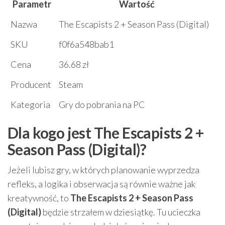
Parametr
Wartość
Nazwa
The Escapists 2 + Season Pass (Digital)
SKU
f0f6a548bab1
Cena
36.68 zł
Producent
Steam
Kategoria
Gry do pobrania na PC
Dla kogo jest The Escapists 2 +
Season Pass (Digital)?
Jeżeli lubisz gry, w których planowanie wyprzedza
refleks, a logika i obserwacja są równie ważne jak
kreatywność, to
The Escapists 2 + Season Pass
(Digital)
będzie strzałem w dziesiątkę. Tu ucieczka