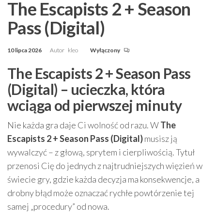
The Escapists 2 + Season
Pass (Digital)
10 lipca 2026
Autor
kleo
Wyłączony
The Escapists 2 + Season Pass
(Digital) – ucieczka, która
wciąga od pierwszej minuty
Nie każda gra daje Ci wolność od razu. W
The
Escapists 2 + Season Pass (Digital)
musisz ją
wywalczyć – z głową, sprytem i cierpliwością. Tytuł
przenosi Cię do jednych z najtrudniejszych więzień w
świecie gry, gdzie każda decyzja ma konsekwencje, a
drobny błąd może oznaczać rychłe powtórzenie tej
samej „procedury” od nowa.