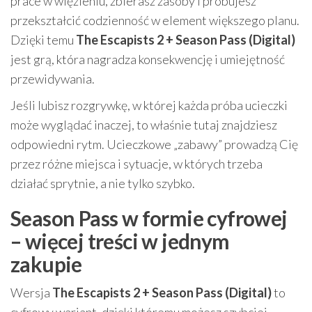
prace w więzieniu, zbierasz zasoby i próbujesz
przekształcić codzienność w element większego planu.
Dzięki temu
The Escapists 2 + Season Pass (Digital)
jest grą, która nagradza konsekwencję i umiejętność
przewidywania.
Jeśli lubisz rozgrywkę, w której każda próba ucieczki
może wyglądać inaczej, to właśnie tutaj znajdziesz
odpowiedni rytm. Ucieczkowe „zabawy” prowadzą Cię
przez różne miejsca i sytuacje, w których trzeba
działać sprytnie, a nie tylko szybko.
Season Pass w formie cyfrowej
– więcej treści w jednym
zakupie
Wersja
The Escapists 2 + Season Pass (Digital)
to