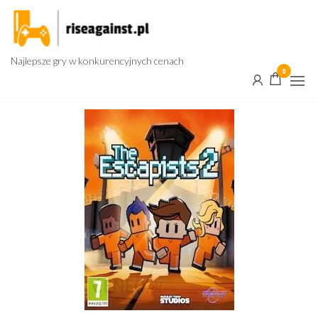
Przejdź
do
treści
Najlepsze gry w konkurencyjnych cenach
0