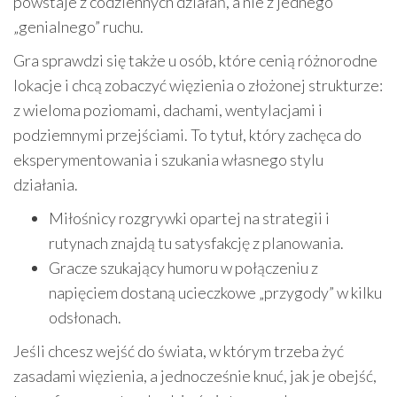
powstaje z codziennych działań, a nie z jednego
„genialnego” ruchu.
Gra sprawdzi się także u osób, które cenią różnorodne
lokacje i chcą zobaczyć więzienia o złożonej strukturze:
z wieloma poziomami, dachami, wentylacjami i
podziemnymi przejściami. To tytuł, który zachęca do
eksperymentowania i szukania własnego stylu
działania.
Miłośnicy rozgrywki opartej na strategii i
rutynach znajdą tu satysfakcję z planowania.
Gracze szukający humoru w połączeniu z
napięciem dostaną ucieczkowe „przygody” w kilku
odsłonach.
Jeśli chcesz wejść do świata, w którym trzeba żyć
zasadami więzienia, a jednocześnie knuć, jak je obejść,