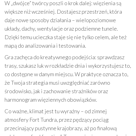
W „dwójce” twórcy poszli o krok dalej: więzienia są
większe niż wcześniej. Dostajesz przestrzeń, która
daje nowe sposoby działania – wielopoziomowe
układy, dachy, wentylacje oraz podziemne tunele.
Dzięki temu ucieczka staje się nie tylko celem, ale też
mapą do analizowania i testowania.
Gra zachęca do kreatywnego podejścia: sprawdzasz
trasy, szukasz luk w rozkładzie dnia i wykorzystujesz to,
co dostępne w danym miejscu. W praktyce oznacza to,
że Twoja strategia musi uwzględniać zarówno
środowisko, jak i zachowanie strażników oraz
harmonogram więziennych obowiązków.
Co ważne, klimat jest tu wyraźny – od zimnej
atmosfery Fort Tundra, przez pędzący pociąg
przecinający pustynne krajobrazy, aż po finałową