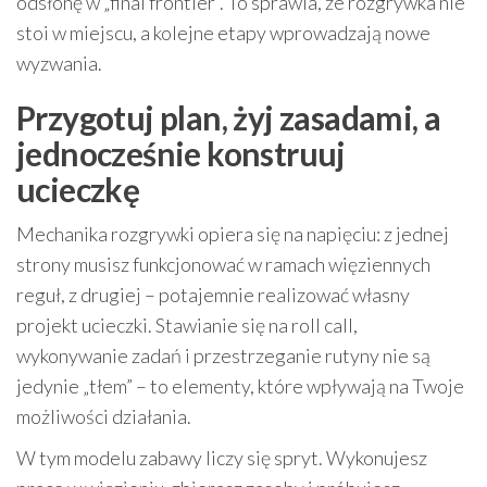
odsłonę w „final frontier”. To sprawia, że rozgrywka nie
stoi w miejscu, a kolejne etapy wprowadzają nowe
wyzwania.
Przygotuj plan, żyj zasadami, a
jednocześnie konstruuj
ucieczkę
Mechanika rozgrywki opiera się na napięciu: z jednej
strony musisz funkcjonować w ramach więziennych
reguł, z drugiej – potajemnie realizować własny
projekt ucieczki. Stawianie się na roll call,
wykonywanie zadań i przestrzeganie rutyny nie są
jedynie „tłem” – to elementy, które wpływają na Twoje
możliwości działania.
W tym modelu zabawy liczy się spryt. Wykonujesz