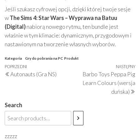
Jeśli szukasz cyfrowej opcji, dzięki której twoje sesje
w
The Sims 4: Star Wars – Wyprawa na Batuu
(Digital)
nabiorą nowego rytmu, ten bundle jest
właśnie w tym klimacie: dynamicznym, przygodowym i
nastawionym na tworzenie własnych wyborów.
Kategoria
Gry do pobrania na PC
Produkt
Nawigacja
Poprzedni
POPRZEDNI
NASTĘPNY
N
Autonauts (Gra NS)
Barbo Toys Peppa Pig
wpisu
wpis
w
Learn Colours (wersja
duńska)
Search
zzzzz