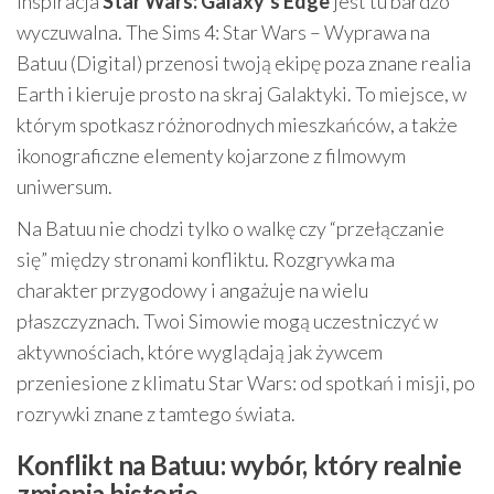
Inspiracja
Star Wars: Galaxy’s Edge
jest tu bardzo
wyczuwalna. The Sims 4: Star Wars – Wyprawa na
Batuu (Digital) przenosi twoją ekipę poza znane realia
Earth i kieruje prosto na skraj Galaktyki. To miejsce, w
którym spotkasz różnorodnych mieszkańców, a także
ikonograficzne elementy kojarzone z filmowym
uniwersum.
Na Batuu nie chodzi tylko o walkę czy “przełączanie
się” między stronami konfliktu. Rozgrywka ma
charakter przygodowy i angażuje na wielu
płaszczyznach. Twoi Simowie mogą uczestniczyć w
aktywnościach, które wyglądają jak żywcem
przeniesione z klimatu Star Wars: od spotkań i misji, po
rozrywki znane z tamtego świata.
Konflikt na Batuu: wybór, który realnie
zmienia historię