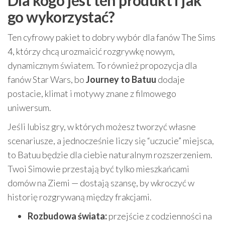
Dla kogo jest ten produkt i jak
go wykorzystać?
Ten cyfrowy pakiet to dobry wybór dla fanów The Sims
4, którzy chcą urozmaicić rozgrywkę nowym,
dynamicznym światem. To również propozycja dla
fanów Star Wars, bo
Journey to Batuu
dodaje
postacie, klimat i motywy znane z filmowego
uniwersum.
Jeśli lubisz gry, w których możesz tworzyć własne
scenariusze, a jednocześnie liczy się “uczucie” miejsca,
to Batuu będzie dla ciebie naturalnym rozszerzeniem.
Twoi Simowie przestają być tylko mieszkańcami
domów na Ziemi — dostają szansę, by wkroczyć w
historię rozgrywaną między frakcjami.
Rozbudowa świata:
przejście z codzienności na