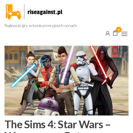
Przejdź
do
treści
Najlepsze gry w konkurencyjnych cenach
0
The Sims 4: Star Wars –