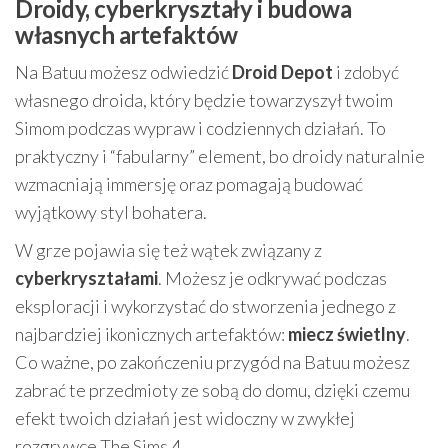
Droidy, cyberkryształy i budowa
własnych artefaktów
Na Batuu możesz odwiedzić
Droid Depot
i zdobyć
własnego droida, który będzie towarzyszył twoim
Simom podczas wypraw i codziennych działań. To
praktyczny i “fabularny” element, bo droidy naturalnie
wzmacniają immersję oraz pomagają budować
wyjątkowy styl bohatera.
W grze pojawia się też wątek związany z
cyberkryształami
. Możesz je odkrywać podczas
eksploracji i wykorzystać do stworzenia jednego z
najbardziej ikonicznych artefaktów:
miecz świetlny
.
Co ważne, po zakończeniu przygód na Batuu możesz
zabrać te przedmioty ze sobą do domu, dzięki czemu
efekt twoich działań jest widoczny w zwykłej
rozgrywce The Sims 4.