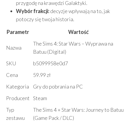
przygodę na krawędzi Galaktyki.
Wybór frakcji:
decyzje wpływają na to, jak
potoczy się twoja historia.
Parametr
Wartość
The Sims 4: Star Wars – Wyprawa na
Nazwa
Batuu (Digital)
SKU
b5099958e0d7
Cena
59.99 zł
Kategoria
Gry do pobrania na PC
Producent
Steam
Typ
The Sims 4 + Star Wars: Journey to Batuu
zestawu
(Game Pack / DLC)