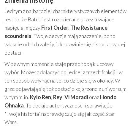
Jednym z najbardziej charakterystycznych elementów
jest to, że Batuu jest rozdzierane przez trwające
napięcia między
First Order
,
The Resistance
i
scoundrels
. Twoje decyzje mają znaczenie, bo to
właśnie od nich zależy, jak rozwinie się historia twojej
postaci.
W pewnym momencie staje przed tobą kluczowy
wybór. Możesz dołączyć do jednej z trzech frakcji i w
ten sposób wpłynąć na to, co dzieje się w okolicy. W
grze pojawiają się też postacie kojarzone z uniwersum,
w tym m.in.
Kylo Ren
,
Rey
,
Vi Moradi
oraz
Hondo
Ohnaka
. To dodaje autentyczności i sprawia, że
“Twoja historia” naprawdę czuje się jak część Star
Wars.