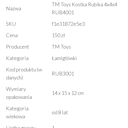
TM Toys Kostka Rubika 4x4x4
Nazwa
RUB4001
SKU
f1e31872e5e3
Cena
150 zł
Producent
TM Toys
Kategoria
Łamigłówki
Kod produktu (w
RUB3001
danych)
Wymiary
14 x 15 x 12 cm
opakowania
Kategoria
od 8 lat
wiekowa
Liczba graczy
1