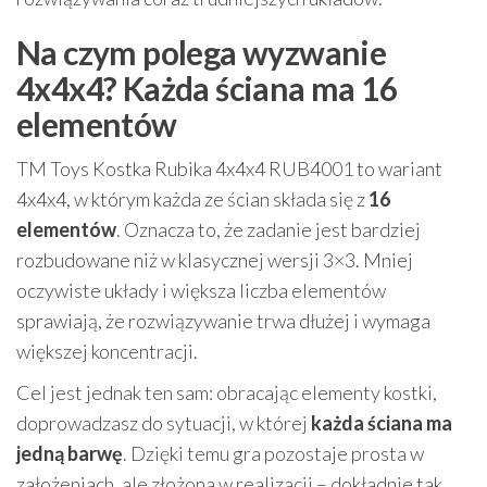
Na czym polega wyzwanie
4x4x4? Każda ściana ma 16
elementów
TM Toys Kostka Rubika 4x4x4 RUB4001 to wariant
4x4x4, w którym każda ze ścian składa się z
16
elementów
. Oznacza to, że zadanie jest bardziej
rozbudowane niż w klasycznej wersji 3×3. Mniej
oczywiste układy i większa liczba elementów
sprawiają, że rozwiązywanie trwa dłużej i wymaga
większej koncentracji.
Cel jest jednak ten sam: obracając elementy kostki,
doprowadzasz do sytuacji, w której
każda ściana ma
jedną barwę
. Dzięki temu gra pozostaje prosta w
założeniach, ale złożona w realizacji – dokładnie tak,