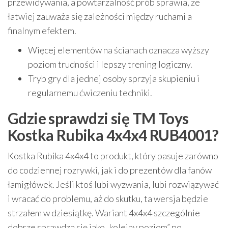
przewidywania, a powtarzalność prób sprawia, że
łatwiej zauważa się zależności między ruchami a
finalnym efektem.
Więcej elementów na ścianach oznacza wyższy
poziom trudności i lepszy trening logiczny.
Tryb gry dla jednej osoby sprzyja skupieniu i
regularnemu ćwiczeniu techniki.
Gdzie sprawdzi się TM Toys
Kostka Rubika 4x4x4 RUB4001?
Kostka Rubika 4x4x4 to produkt, który pasuje zarówno
do codziennej rozrywki, jak i do prezentów dla fanów
łamigłówek. Jeśli ktoś lubi wyzwania, lubi rozwiązywać
i wracać do problemu, aż do skutku, ta wersja będzie
strzałem w dziesiątkę. Wariant 4x4x4 szczególnie
dobrze sprawdza się jako „kolejny poziom” po