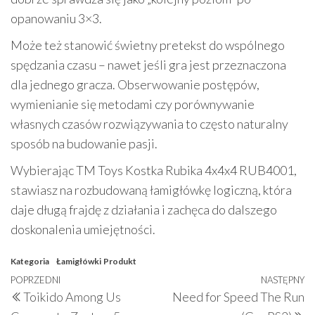
opanowaniu 3×3.
Może też stanowić świetny pretekst do wspólnego
spędzania czasu – nawet jeśli gra jest przeznaczona
dla jednego gracza. Obserwowanie postępów,
wymienianie się metodami czy porównywanie
własnych czasów rozwiązywania to często naturalny
sposób na budowanie pasji.
Wybierając TM Toys Kostka Rubika 4x4x4 RUB4001,
stawiasz na rozbudowaną łamigłówkę logiczną, która
daje długą frajdę z działania i zachęca do dalszego
doskonalenia umiejętności.
Kategoria
Łamigłówki
Produkt
Nawigacja
Poprzedni
POPRZEDNI
NASTĘPNY
N
Toikido Among Us
Need for Speed The Run
wpisu
wpis
w