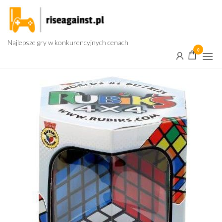
Przejdź
do
treści
Najlepsze gry w konkurencyjnych cenach
0