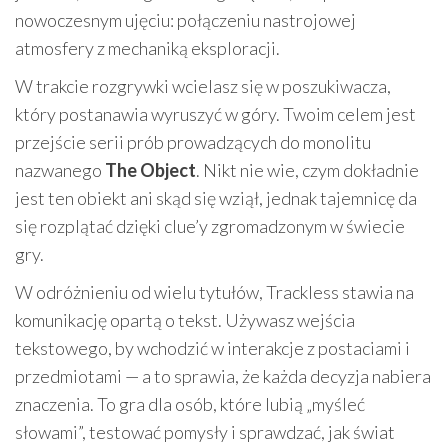
nowoczesnym ujęciu: połączeniu nastrojowej
atmosfery z mechaniką eksploracji.
W trakcie rozgrywki wcielasz się w poszukiwacza,
który postanawia wyruszyć w góry. Twoim celem jest
przejście serii prób prowadzących do monolitu
nazwanego
The Object
. Nikt nie wie, czym dokładnie
jest ten obiekt ani skąd się wziął, jednak tajemnicę da
się rozplątać dzięki clue’y zgromadzonym w świecie
gry.
W odróżnieniu od wielu tytułów, Trackless stawia na
komunikację opartą o tekst. Używasz wejścia
tekstowego, by wchodzić w interakcje z postaciami i
przedmiotami — a to sprawia, że każda decyzja nabiera
znaczenia. To gra dla osób, które lubią „myśleć
słowami”, testować pomysły i sprawdzać, jak świat