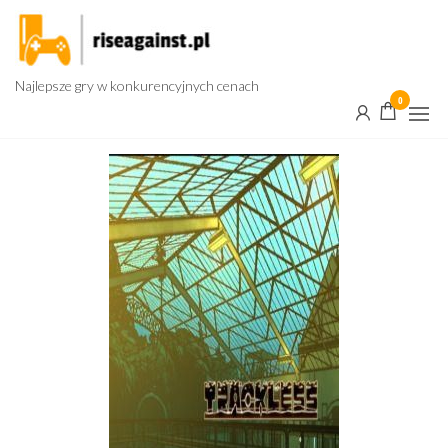
Przejdź
do
treści
Najlepsze gry w konkurencyjnych cenach
0