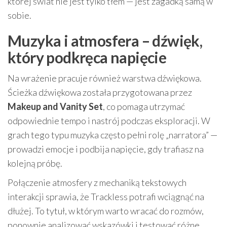
której świat nie jest tylko tłem — jest zagadką samą w
sobie.
Muzyka i atmosfera – dźwięk,
który podkręca napięcie
Na wrażenie pracuje również warstwa dźwiękowa.
Ścieżka dźwiękowa została przygotowana przez
Makeup and Vanity Set
, co pomaga utrzymać
odpowiednie tempo i nastrój podczas eksploracji. W
grach tego typu muzyka często pełni rolę „narratora” —
prowadzi emocje i podbija napięcie, gdy trafiasz na
kolejną próbę.
Połączenie atmosfery z mechaniką tekstowych
interakcji sprawia, że Trackless potrafi wciągnąć na
dłużej. To tytuł, w którym warto wracać do rozmów,
ponownie analizować wskazówki i testować różne