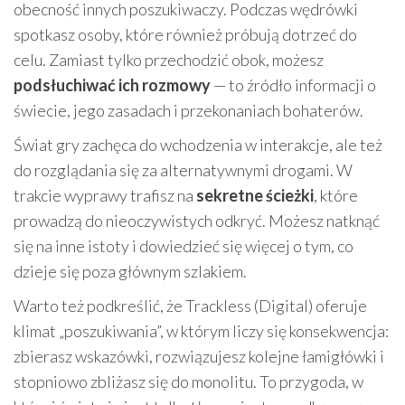
obecność innych poszukiwaczy. Podczas wędrówki
spotkasz osoby, które również próbują dotrzeć do
celu. Zamiast tylko przechodzić obok, możesz
podsłuchiwać ich rozmowy
— to źródło informacji o
świecie, jego zasadach i przekonaniach bohaterów.
Świat gry zachęca do wchodzenia w interakcje, ale też
do rozglądania się za alternatywnymi drogami. W
trakcie wyprawy trafisz na
sekretne ścieżki
, które
prowadzą do nieoczywistych odkryć. Możesz natknąć
się na inne istoty i dowiedzieć się więcej o tym, co
dzieje się poza głównym szlakiem.
Warto też podkreślić, że Trackless (Digital) oferuje
klimat „poszukiwania”, w którym liczy się konsekwencja:
zbierasz wskazówki, rozwiązujesz kolejne łamigłówki i
stopniowo zbliżasz się do monolitu. To przygoda, w