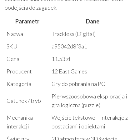
podejścia do zagadek.
Parametr
Dane
Nazwa
Trackless (Digital)
SKU
a95042d8f3a1
Cena
11.53 zł
Producent
12 East Games
Kategoria
Gry do pobrania na PC
Pierwszoosobowa eksploracja i
Gatunek / tryb
gra logiczna (puzzle)
Mechanika
Wejście tekstowe – interakcje z
interakcji
postaciami i obiektami
Świat gry
2D atmosfera w 3D świecie