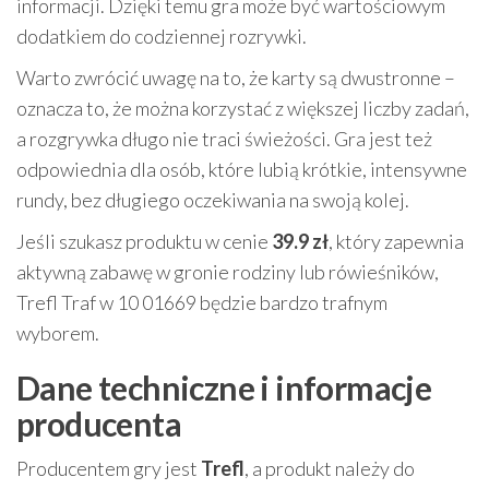
informacji. Dzięki temu gra może być wartościowym
dodatkiem do codziennej rozrywki.
Warto zwrócić uwagę na to, że karty są dwustronne –
oznacza to, że można korzystać z większej liczby zadań,
a rozgrywka długo nie traci świeżości. Gra jest też
odpowiednia dla osób, które lubią krótkie, intensywne
rundy, bez długiego oczekiwania na swoją kolej.
Jeśli szukasz produktu w cenie
39.9 zł
, który zapewnia
aktywną zabawę w gronie rodziny lub rówieśników,
Trefl Traf w 10 01669 będzie bardzo trafnym
wyborem.
Dane techniczne i informacje
producenta
Producentem gry jest
Trefl
, a produkt należy do