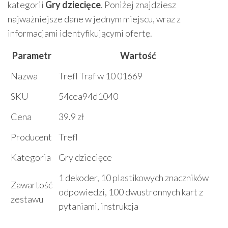
kategorii
Gry dziecięce
. Poniżej znajdziesz
najważniejsze dane w jednym miejscu, wraz z
informacjami identyfikującymi ofertę.
Parametr
Wartość
Nazwa
Trefl Traf w 10 01669
SKU
54cea94d1040
Cena
39.9 zł
Producent
Trefl
Kategoria
Gry dziecięce
1 dekoder, 10 plastikowych znaczników
Zawartość
odpowiedzi, 100 dwustronnych kart z
zestawu
pytaniami, instrukcja