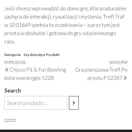
Jeśli chcesz wprowadzić do domu grę, która naturalnie
zachęca do interakcji, rywalizacji i myślenia, Trefl Traf
w 10 01669 spełnia te oczekiwania – a przy tym jest
prosta w obsłudze i gotowa do gry od pierwszego
razu.
Kategoria
Gry dziecięce
Produkt
Nawigacja
Poprzedni
POPRZEDNI
NASTĘPNY
N
Chicco Fit & Fun Bowling
Gra planszowa Trefl Po
wpisu
wpis
w
kolorowe kręgle 5228
prostu P 02287
Search
zzzzz