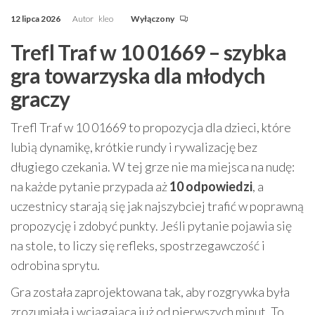
12 lipca 2026
Autor
kleo
Wyłączony
Trefl Traf w 10 01669 – szybka
gra towarzyska dla młodych
graczy
Trefl Traf w 10 01669 to propozycja dla dzieci, które
lubią dynamikę, krótkie rundy i rywalizację bez
długiego czekania. W tej grze nie ma miejsca na nudę:
na każde pytanie przypada aż
10 odpowiedzi
, a
uczestnicy starają się jak najszybciej trafić w poprawną
propozycję i zdobyć punkty. Jeśli pytanie pojawia się
na stole, to liczy się refleks, spostrzegawczość i
odrobina sprytu.
Gra została zaprojektowana tak, aby rozgrywka była
zrozumiała i wciągająca już od pierwszych minut. To