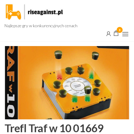
Przejdź
do
treści
Najlepsze gry w konkurencyjnych cenach
0
Trefl Traf w 10 01669