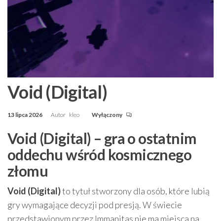
Void (Digital)
13 lipca 2026
Autor
kleo
Wyłączony
Void (Digital) – gra o ostatnim
oddechu wśród kosmicznego
złomu
Void (Digital)
to tytuł stworzony dla osób, które lubią
gry wymagające decyzji pod presją. W świecie
przedstawionym przez Immanitas nie ma miejsca na