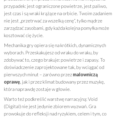
przypadek: jest ograniczone powietrze, jest paliwo,
jest czas i są wraki krążące na orbicie. Twoim zadaniem
nie jest „przetrwać za wszelką cenę”, tylko mądrze
zarządzać zasobami, gdy każda kolejna pomyłka może
kosztować cię życie.
Mechanika gry opiera się na krótkich, dynamicznych
wyborach. Przeskakujesz od wraku do wraku, by
zdobywać to, czego brakuje: powietrze i zapasy. To
doświadczenie zaprojektowane tak, by wciągać od
pierwszych minut – zarówno przez
malowniczą
oprawę
, jak i przez klimat budowany przez muzykę,
która naprawdę zostaje w głowie.
Warto też podkreślić warstwę narracyjną: Void
(Digital) nie jest jedynie zbiorem wyzwań. Gra
prowokuje do refleksji nad ryzykiem, celem i tym, co