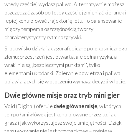
wtedy częściej wydasz paliwo. Alternatywnie możesz
oszczędzać zasób po to, by częściej zmieniać kierunek i
lepiej kontrolować trajektorię lotu. To balansowanie
między tempem a oszczędnością tworzy
charakterystyczny rytm rozgrywki.
Środowisko działa jak agorafobiczne pole kosmicznego
złomu: przestrzeń jest otwarta, ale pełna ryzyka, a
wraki nie są „bezpiecznymi punktami”, tylko
elementami układanki. Zbieranie powietrza i paliwa
pojawiających się w otoczeniu wymaga decyzji w locie.
Dwie główne misje oraz tryb mini gier
Void (Digital) oferuje
dwie główne misje
, w których
tempo łamigłówek jest kontrolowane przez to, jak
grasz i jak wykorzystujesz swoje umiejętności. Dzięki
temu wyzwanie nie jest przypadkowe – rośnie w