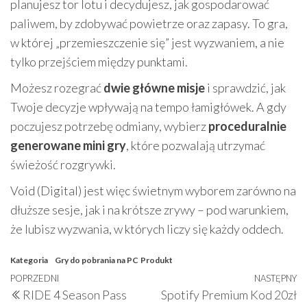
planujesz tor lotu i decydujesz, jak gospodarować
paliwem, by zdobywać powietrze oraz zapasy. To gra,
w której „przemieszczenie się” jest wyzwaniem, a nie
tylko przejściem między punktami.
Możesz rozegrać
dwie główne misje
i sprawdzić, jak
Twoje decyzje wpływają na tempo łamigłówek. A gdy
poczujesz potrzebę odmiany, wybierz
proceduralnie
generowane mini gry
, które pozwalają utrzymać
świeżość rozgrywki.
Void (Digital) jest więc świetnym wyborem zarówno na
dłuższe sesje, jak i na krótsze zrywy – pod warunkiem,
że lubisz wyzwania, w których liczy się każdy oddech.
Kategoria
Gry do pobrania na PC
Produkt
Nawigacja
Poprzedni
POPRZEDNI
NASTĘPNY
N
RIDE 4 Season Pass
Spotify Premium Kod 20zł
wpisu
wpis
w