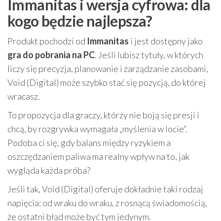
Immanitas i wersja cyfrowa: dla
kogo będzie najlepsza?
Produkt pochodzi od
Immanitas
i jest dostępny jako
gra do pobrania na PC
. Jeśli lubisz tytuły, w których
liczy się precyzja, planowanie i zarządzanie zasobami,
Void (Digital) może szybko stać się pozycją, do której
wracasz.
To propozycja dla graczy, którzy nie boją się presji i
chcą, by rozgrywka wymagała „myślenia w locie”.
Podoba ci się, gdy balans między ryzykiem a
oszczędzaniem paliwa ma realny wpływ na to, jak
wygląda każda próba?
Jeśli tak, Void (Digital) oferuje dokładnie taki rodzaj
napięcia: od wraku do wraku, z rosnącą świadomością,
że ostatni błąd może być tym jedynym.