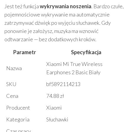
Jest też funkcja
wykrywania noszenia
. Bardzo czułe,
pojemnościowe wykrywanie ma automatycznie
zatrzymywać dźwięk po wyjęciu słuchawek. Gdy
ponownie je założysz, muzyka ma wznowić
odtwarzanie — bez dodatkowych kroków.
Parametr
Specyfikacja
Xiaomi Mi True Wireless
Nazwa
Earphones 2 Basic Biały
SKU
bf5892114213
Cena
74.88 zł
Producent
Xiaomi
Kategoria
Słuchawki
Czas pracy