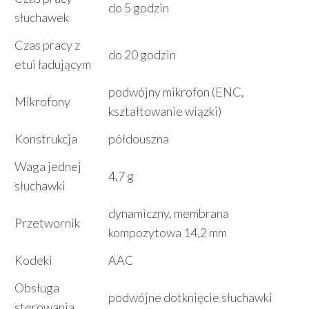
do 5 godzin
słuchawek
Czas pracy z
do 20 godzin
etui ładującym
podwójny mikrofon (ENC,
Mikrofony
kształtowanie wiązki)
Konstrukcja
półdouszna
Waga jednej
4,7 g
słuchawki
dynamiczny, membrana
Przetwornik
kompozytowa 14,2 mm
Kodeki
AAC
Obsługa
podwójne dotknięcie słuchawki
sterowania