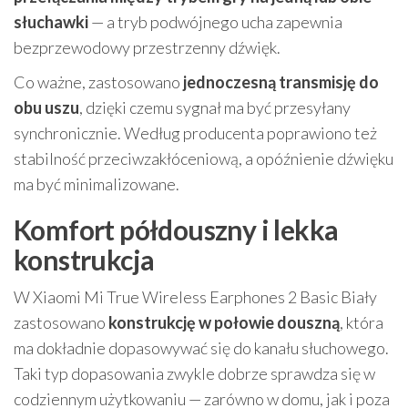
słuchawki
— a tryb podwójnego ucha zapewnia
bezprzewodowy przestrzenny dźwięk.
Co ważne, zastosowano
jednoczesną transmisję do
obu uszu
, dzięki czemu sygnał ma być przesyłany
synchronicznie. Według producenta poprawiono też
stabilność przeciwzakłóceniową, a opóźnienie dźwięku
ma być minimalizowane.
Komfort półdouszny i lekka
konstrukcja
W Xiaomi Mi True Wireless Earphones 2 Basic Biały
zastosowano
konstrukcję w połowie douszną
, która
ma dokładnie dopasowywać się do kanału słuchowego.
Taki typ dopasowania zwykle dobrze sprawdza się w
codziennym użytkowaniu — zarówno w domu, jak i poza