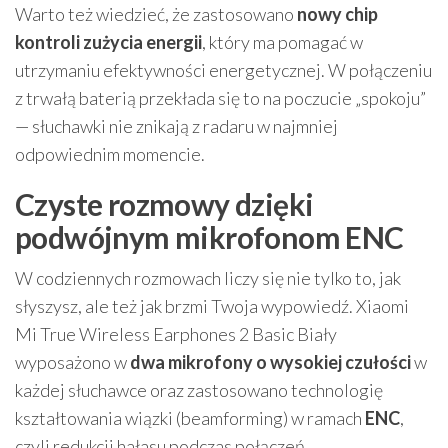
Warto też wiedzieć, że zastosowano
nowy chip
kontroli zużycia energii
, który ma pomagać w
utrzymaniu efektywności energetycznej. W połączeniu
z trwałą baterią przekłada się to na poczucie „spokoju”
— słuchawki nie znikają z radaru w najmniej
odpowiednim momencie.
Czyste rozmowy dzięki
podwójnym mikrofonom ENC
W codziennych rozmowach liczy się nie tylko to, jak
słyszysz, ale też jak brzmi Twoja wypowiedź. Xiaomi
Mi True Wireless Earphones 2 Basic Biały
wyposażono w
dwa mikrofony o wysokiej czułości
w
każdej słuchawce oraz zastosowano technologię
kształtowania wiązki (beamforming) w ramach
ENC
,
czyli redukcji hałasu podczas połączeń.