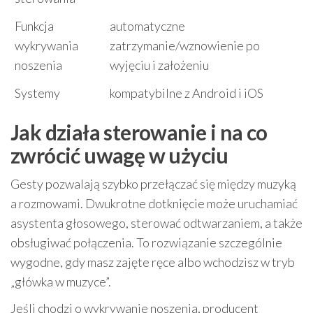
Funkcja
automatyczne
wykrywania
zatrzymanie/wznowienie po
noszenia
wyjęciu i założeniu
Systemy
kompatybilne z Android i iOS
Jak działa sterowanie i na co
zwrócić uwagę w użyciu
Gesty pozwalają szybko przełączać się między muzyką
a rozmowami. Dwukrotne dotknięcie może uruchamiać
asystenta głosowego, sterować odtwarzaniem, a także
obsługiwać połączenia. To rozwiązanie szczególnie
wygodne, gdy masz zajęte ręce albo wchodzisz w tryb
„główka w muzyce”.
Jeśli chodzi o wykrywanie noszenia, producent