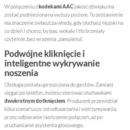
W połączeniu z
kodekami AAC
jakość dźwięku ma
zostać podniesiona na wyższy poziom. To zestawienie
ma znaczenie zwłaszcza wtedy, gdy słuchasz muzyki na
co dzień i chcesz, by bas, wokale i tło brzmiały
czytelnie, bez wrażenia „zamulenia”.
Podwójne kliknięcie i
inteligentne wykrywanie
noszenia
Obsługa została uproszczona do gestów. Zamiast
sięgać po telefon, możesz sterować słuchawkami
dwukrotnym dotknięciem
. Producent przewidział
kilka scenariuszy: od odtwarzania i wstrzymywania,
przez odbieranie i kończenie połączeń, aż po
uruchamianie asystenta głosowego.