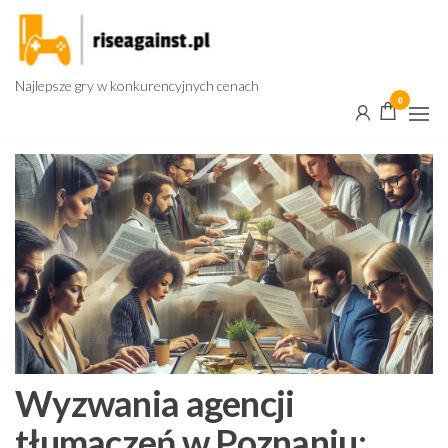
Przejdź
do
treści
Najlepsze gry w konkurencyjnych cenach
0
Wyzwania agencji
tłumaczeń w Poznaniu: