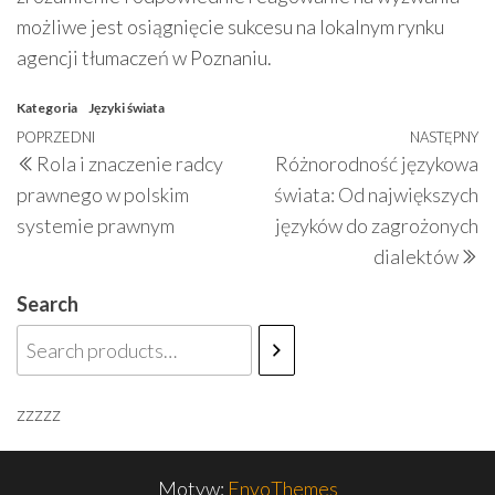
możliwe jest osiągnięcie sukcesu na lokalnym rynku
agencji tłumaczeń w Poznaniu.
Kategoria
Języki świata
Nawigacja
Poprzedni
POPRZEDNI
NASTĘPNY
N
Rola i znaczenie radcy
Różnorodność językowa
wpisu
wpis
w
prawnego w polskim
świata: Od największych
systemie prawnym
języków do zagrożonych
dialektów
Search
zzzzz
Motyw:
EnvoThemes