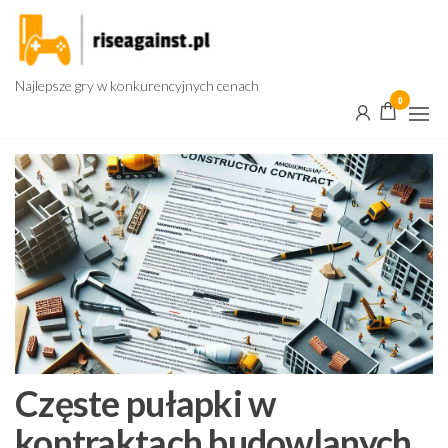
Przejdź
do
treści
Najlepsze gry w konkurencyjnych cenach
0
Częste pułapki w
kontraktach budowlanych