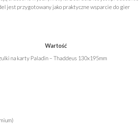
del jest przygotowany jako praktyczne wsparcie do gier
u
Wartość
lki na karty Paladin – Thaddeus 130x195mm
emium)