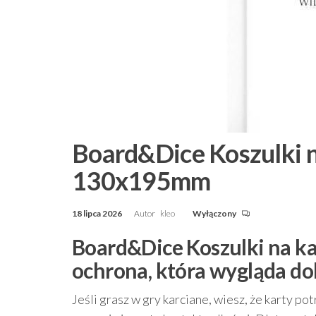
Board&Dice Koszulki n
130x195mm
18 lipca 2026
Autor
kleo
Wyłączony
Board&Dice Koszulki na k
ochrona, która wygląda do
Jeśli grasz w gry karciane, wiesz, że karty p