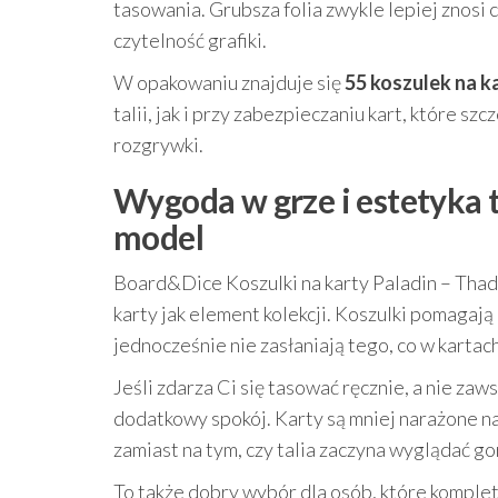
tasowania. Grubsza folia zwykle lepiej znosi
czytelność grafiki.
W opakowaniu znajduje się
55 koszulek na k
talii, jak i przy zabezpieczaniu kart, które sz
rozgrywki.
Wygoda w grze i estetyka t
model
Board&Dice Koszulki na karty Paladin – Thad
karty jak element kolekcji. Koszulki pomagają
jednocześnie nie zasłaniają tego, co w kartach
Jeśli zdarza Ci się tasować ręcznie, a nie za
dodatkowy spokój. Karty są mniej narażone na 
zamiast na tym, czy talia zaczyna wyglądać go
To także dobry wybór dla osób, które komple