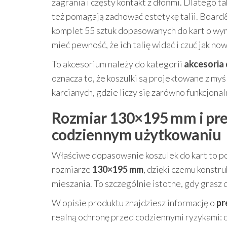
zagrania i częsty kontakt z dłońmi. Dlatego t
też pomagają zachować estetykę talii. Boar
komplet 55 sztuk dopasowanych do kart o wy
mieć pewność, że ich talię widać i czuć jak now
To akcesorium należy do kategorii
akcesoria 
oznacza to, że koszulki są projektowane z m
karcianych, gdzie liczy się zarówno funkcjona
Rozmiar 130×195 mm i pre
codziennym użytkowaniu
Właściwe dopasowanie koszulek do kart to p
rozmiarze
130×195 mm
, dzięki czemu konstru
mieszania. To szczególnie istotne, gdy grasz 
W opisie produktu znajdziesz informację o
pr
realną ochronę przed codziennymi ryzykami: 