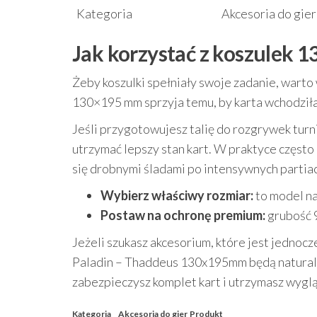
Kategoria
Akcesoria do gier
Jak korzystać z koszulek 1
Żeby koszulki spełniały swoje zadanie, wart
130×195 mm sprzyja temu, by karta wchodziła 
Jeśli przygotowujesz talię do rozgrywek turn
utrzymać lepszy stan kart. W praktyce często p
się drobnymi śladami po intensywnych partia
Wybierz właściwy rozmiar:
to model n
Postaw na ochronę premium:
grubość 
Jeżeli szukasz akcesorium, które jest jednoc
Paladin – Thaddeus 130x195mm będą natural
zabezpieczysz komplet kart i utrzymasz wygląd
Kategoria
Akcesoria do gier
Produkt