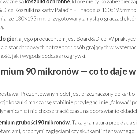
ak ważne są
koszulki ochronne
, które nie tylko zabezpieczaj
d&Dice Koszulki na karty Paladin – Thaddeus 130x195mm to
miarze 130×195 mm, przygotowany z myślą o graczach, któr
ą.
do gier
, a jego producentem jest Board&Dice. W praktyce
yślą o standardowych potrzebach osób grających w systemac
lność, jak i wygoda podczas rozgrywki.
mium 90 mikronów — co to daje w
odstawa. Prezentowany model jest przeznaczony do kart o
kcja koszulki ma szansę stabilnie przylegać i nie „falować” 
dynamicznie i nie chcesz tracić czasu na poprawianie okłade
emium grubości 90 mikronów
. Taka gramatura przekłada si
otarciami, drobnymi zagięciami czy skutkami intensywnego