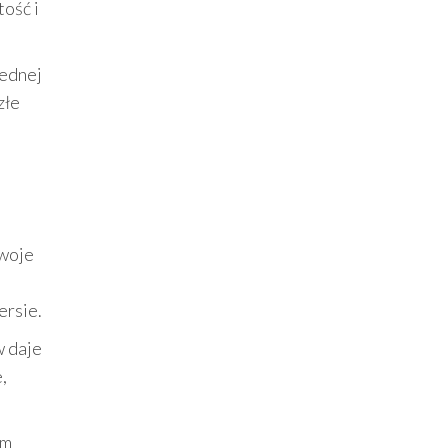
tość i
jednej
złe
swoje
ersie.
w daje
,
em