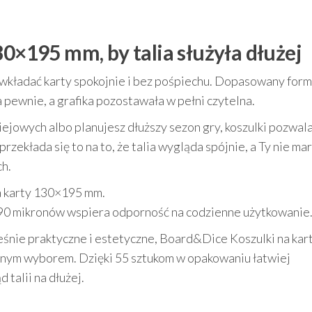
30×195 mm, by talia służyła dłużej
o wkładać karty spokojnie i bez pośpiechu. Dopasowany for
pewnie, a grafika pozostawała w pełni czytelna.
iejowych albo planujesz dłuższy sezon gry, koszulki pozwal
rzekłada się to na to, że talia wygląda spójnie, a Ty nie ma
ch.
a karty 130×195 mm.
90 mikronów wspiera odporność na codzienne użytkowanie
ześnie praktyczne i estetyczne, Board&Dice Koszulki na kar
nym wyborem. Dzięki 55 sztukom w opakowaniu łatwiej
 talii na dłużej.