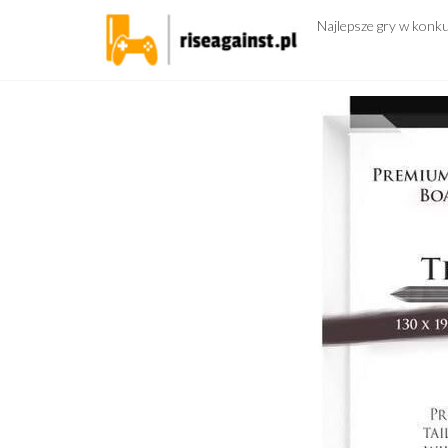
Przejdź
Najlepsze gry w konk
do
treści