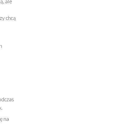
ą, ale
zy chcą
h
podczas
k.
ę na