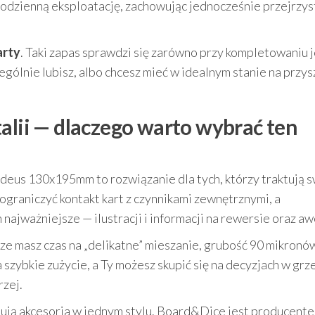
 codzienną eksploatację, zachowując jednocześnie przejrzys
arty
. Taki zapas sprawdzi się zarówno przy kompletowaniu 
czególnie lubisz, albo chcesz mieć w idealnym stanie na przys
alii — dlaczego warto wybrać ten
deus 130x195mm to rozwiązanie dla tych, którzy traktują 
 ograniczyć kontakt kart z czynnikami zewnętrznymi, a
 najważniejsze — ilustracji i informacji na rewersie oraz aw
wsze masz czas na „delikatne” mieszanie, grubość 90 mikronó
szybkie zużycie, a Ty możesz skupić się na decyzjach w grze
rzej.
tują akcesoria w jednym stylu. Board&Dice jest producent