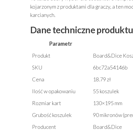
kojarzonym z produktami dla graczy, a ten mo
karcianych.
Dane techniczne produkt
Parametr
Produkt
Board&Dice Koszu
SKU
6bc72a54146b
Cena
18.79 zł
Ilość w opakowaniu
55 koszulek
Rozmiar kart
130×195 mm
Grubość koszulek
90 mikronów (pr
Producent
Board&Dice