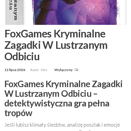
FoxGames Kryminalne
Zagadki W Lustrzanym
Odbiciu
12 lipca 2026
Autor
kleo
Wyłączony
FoxGames Kryminalne Zagadki
W Lustrzanym Odbiciu –
detektywistyczna gra pełna
tropów
Jeśli lubisz klimaty śledztw, analizę poszlak i emocje