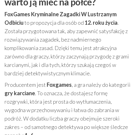
warto ją mieć na półce?
FoxGames Kryminalne Zagadki W Lustrzanym
Odbiciu
to propozycja dla osób od
12. roku życia
.
Została przygotowana tak, aby zapewnić satysfakcję z
rozwiązywania zagadek, bez nadmiernego
komplikowania zasad. Dzięki temu jest atrakcyjna
zarówno dla graczy, którzy zaczynają przygodę z grami
karcianymi, jak i dla tych, którzy szukają czegoś w
bardziej detektywistycznym klimacie.
Producentem jest
Foxgames
, a gra należy do kategorii
gry karciane
. To oznacza, że dostajesz formę
rozgrywki, która jest prosta do wytłumaczenia,
wygodna w przechowywaniu i łatwa do zabrania w
podróż. W dodatku liczba graczy obejmuje szeroki
zakres – od samotnego detektywa po większe śledcze