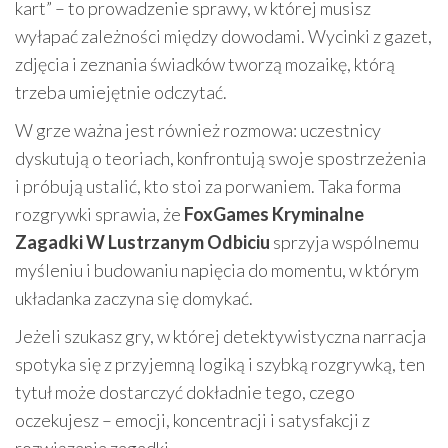
kart” – to prowadzenie sprawy, w której musisz
wyłapać zależności między dowodami. Wycinki z gazet,
zdjęcia i zeznania świadków tworzą mozaikę, którą
trzeba umiejętnie odczytać.
W grze ważna jest również rozmowa: uczestnicy
dyskutują o teoriach, konfrontują swoje spostrzeżenia
i próbują ustalić, kto stoi za porwaniem. Taka forma
rozgrywki sprawia, że
FoxGames Kryminalne
Zagadki W Lustrzanym Odbiciu
sprzyja wspólnemu
myśleniu i budowaniu napięcia do momentu, w którym
układanka zaczyna się domykać.
Jeżeli szukasz gry, w której detektywistyczna narracja
spotyka się z przyjemną logiką i szybką rozgrywką, ten
tytuł może dostarczyć dokładnie tego, czego
oczekujesz – emocji, koncentracji i satysfakcji z
rozwiązania zagadki.