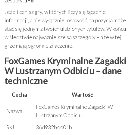
zespoły:
1–6
.
Jeżeli cenisz gry, w których liczy się łączenie
informacji, a nie wyłącznie losowość, ta pozycja może
stać się jednym z twoich ulubionych tytułów. W końcu
w śledztwie najważniejsze są szczegóły – a te w tej
grze mają ogromne znaczenie.
FoxGames Kryminalne Zagadki
W Lustrzanym Odbiciu – dane
techniczne
Cecha
Wartość
FoxGames Kryminalne Zagadki W
Nazwa
Lustrzanym Odbiciu
SKU
36d932b4401b