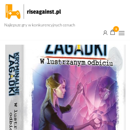
Przejdź
do
treści
Najlepsze gry w konkurencyjnych cenach
0