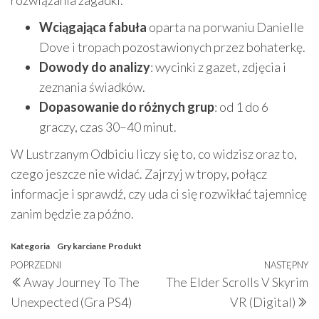
Wciągająca fabuła
oparta na porwaniu Danielle
Dove i tropach pozostawionych przez bohaterkę.
Dowody do analizy
: wycinki z gazet, zdjęcia i
zeznania świadków.
Dopasowanie do różnych grup
: od 1 do 6
graczy, czas 30–40 minut.
W Lustrzanym Odbiciu liczy się to, co widzisz oraz to,
czego jeszcze nie widać. Zajrzyj w tropy, połącz
informacje i sprawdź, czy uda ci się rozwikłać tajemnicę
zanim będzie za późno.
Kategoria
Gry karciane
Produkt
Nawigacja
Poprzedni
POPRZEDNI
NASTĘPNY
N
Away Journey To The
The Elder Scrolls V Skyrim
wpisu
wpis
w
Unexpected (Gra PS4)
VR (Digital)