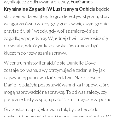
wynikające z odkrywania prawdy,
FoxGames
Kryminalne Zagadki W Lustrzanym Odbiciu
będzie
strzałem w dziesiątkę. To gra detektywistyczna, która
wciąga zarówno wtedy, gdy grasz w większym gronie
przyjaciół, jak i wtedy, gdy wolisz zmierzyć się z
zagadką w pojedynkę. W jednej chwili przenosisz się
do świata, w którym każda wskazówka może być
kluczem do rozwiązania sprawy.
W centrum historii znajduje się Danielle Dove –
zostaje porwana, a wy otrzymujecie zadanie, by jak
najszybciej poprowadzić śledztwo. Na szczęście
Danielle zdążyła pozostawić wam kilka tropów, które
mogą naprowadzić na sprawcę. To od was zależy, czy
połączcie fakty w spójną całość, zanim będzie za późno.
Gra została zaprojektowana tak, by zachęcać do
dyskusji, budowania teorii i weryfikowania hipotez. W