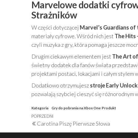
Marvelowe dodatki cyfrowe
Strażników
W części dotyczącej
Marvel’s Guardians of 
materiały cyfrowe. Wśród nich jest
The Hits
czyli muzyka z gry, która pomaga jeszcze mocn
Drugim ciekawym elementem jest
The Art of
świetny dodatek dla fanów świata przedstawion
projektami postaci, lokacjami i całym stylem 
Dodatkowo otrzymujesz
stroje Early Unlock
pozwalają szybciej cieszyć się różnorodnym
Kategoria
Gry do pobrania na Xbox One
Produkt
Nawigacja
Poprzedni
POPRZEDNI
Carotina Piszę Pierwsze Słowa
wpisu
wpis