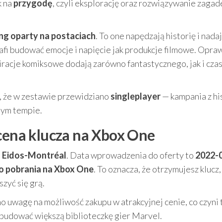
k na
przygodę
, czyli eksplorację oraz rozwiązywanie zagad
ing oparty na postaciach
. To one napędzają historię i nadaj
trafi budować emocje i napięcie jak produkcje filmowe. Opra
spiracje komiksowe dodają zarówno fantastycznego, jak i cz
kt, że w zestawie przewidziano
singleplayer
— kampania z his
nym tempie.
 cena klucza na Xbox One
o
Eidos-Montréal
. Data wprowadzenia do oferty to
2022-
o pobrania na Xbox One
. To oznacza, że otrzymujesz klucz,
zyć się grą.
no uwagę na możliwość zakupu w atrakcyjnej cenie, co czyni 
zbudować większą biblioteczkę gier Marvel.