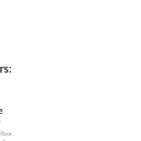
rs:
e
e
a Xbox