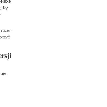
Deluxe
iędzy
z
m razem
koczyć
rsji
ruje