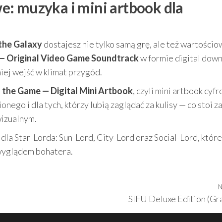
: muzyka i mini artbook dla
the Galaxy
dostajesz nie tylko samą grę, ale też wartości
 — Original Video Game Soundtrack
w formie digital down
iej wejść w klimat przygód.
 the Game — Digital Mini Artbook
, czyli mini artbook cyf
ego i dla tych, którzy lubią zaglądać za kulisy — co stoi z
wizualnym.
dla Star-Lorda: Sun-Lord, City-Lord oraz Social-Lord, które
 wyglądem bohatera.
N
SIFU Deluxe Edition (Gr