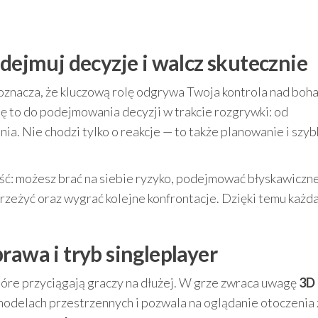
odejmuj decyzje i walcz skutecznie
o oznacza, że kluczową rolę odgrywa Twoja kontrola nad bo
ę to do podejmowania decyzji w trakcie rozgrywki: od
ia. Nie chodzi tylko o reakcje — to także planowanie i szyb
.
ość: możesz brać na siebie ryzyko, podejmować błyskawiczn
rzeżyć oraz wygrać kolejne konfrontacje. Dzięki temu każda
rawa i tryb singleplayer
óre przyciągają graczy na dłużej. W grze zwraca uwagę
3D
w modelach przestrzennych i pozwala na oglądanie otoczenia 