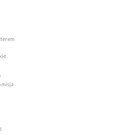
haterem
kie
e
 misja
z