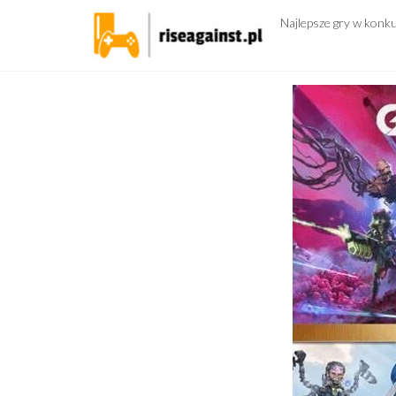
Przejdź
Najlepsze gry w konk
do
treści