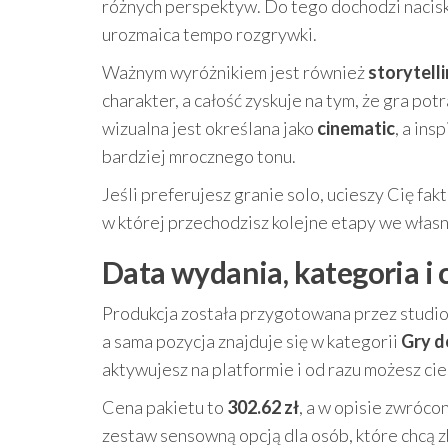
różnych perspektyw. Do tego dochodzi nacis
urozmaica tempo rozgrywki.
Ważnym wyróżnikiem jest również
storytell
charakter, a całość zyskuje na tym, że gra po
wizualna jest określana jako
cinematic
, a in
bardziej mrocznego tonu.
Jeśli preferujesz granie solo, ucieszy Cię fa
w której przechodzisz kolejne etapy we włas
Data wydania, kategoria i
Produkcja została przygotowana przez studi
a sama pozycja znajduje się w kategorii
Gry d
aktywujesz na platformie i od razu możesz cies
Cena pakietu to
302.62 zł
, a w opisie zwróco
zestaw sensowną opcją dla osób, które chcą 