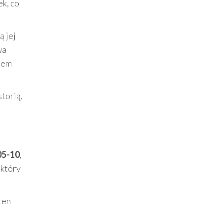
ek, co
ą jej
wa
asem
torią,
05-10
,
 który
ten