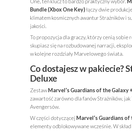
One, ten klucz to bardzo praktyczny wybór.
Ma
Bundle (Xbox One Key)
łączy dwie produkcje
klimatem kosmicznych awantur Strażników i 
jakości.
To propozycja dla graczy, którzy cenią sobie 
skupiasz się na rozbudowanej narracji, eksplo
w kolejne rozdziały Marvelowego świata.
Co dostajesz w pakiecie? S
Deluxe
Zestaw
Marvel’s Guardians of the Galaxy 
zawartość zarówno dla fanów Strażników, jak 
Avengersów.
W części dotyczącej
Marvel’s Guardians of 
elementy odblokowywane wcześnie. W skład 