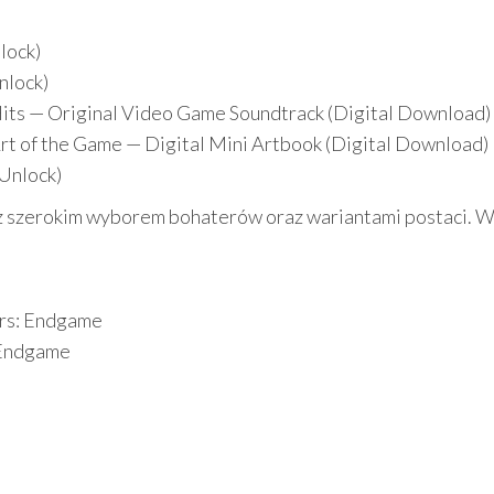
lock)
nlock)
Hits — Original Video Game Soundtrack (Digital Download)
Art of the Game — Digital Mini Artbook (Digital Download)
 Unlock)
z szerokim wyborem bohaterów oraz wariantami postaci. 
rs: Endgame
 Endgame