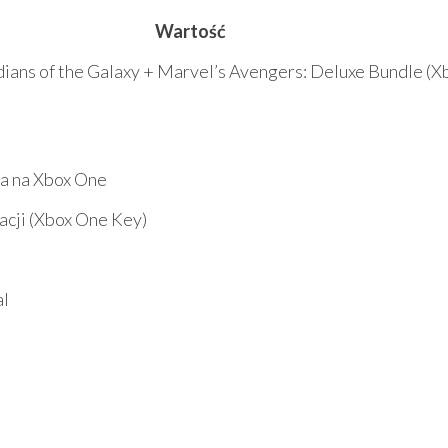
Wartość
ians of the Galaxy + Marvel’s Avengers: Deluxe Bundle (X
b
ia na Xbox One
acji (Xbox One Key)
al