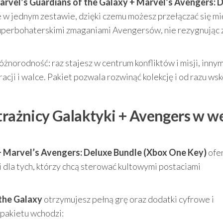
rvel’s Guardians of the Galaxy + Marvel’s Avengers: 
 w jednym zestawie, dzięki czemu możesz przełączać się m
superbohaterskimi zmaganiami Avengersów, nie rezygnując 
różnorodność: raz stajesz w centrum konfliktów i misji, inny
racji i walce. Pakiet pozwala rozwinąć kolekcję i od razu ws
trażnicy Galaktyki + Avengers w we
+ Marvel’s Avengers: Deluxe Bundle (Xbox One Key)
ofe
i dla tych, którzy chcą sterować kultowymi postaciami
the Galaxy
otrzymujesz pełną grę oraz dodatki cyfrowe i
pakietu wchodzi: