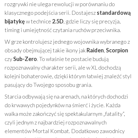
rozgrywki nie ulega rewolucji w porównaniu do
klasycznego podejścia serii. Dostajesz
standardową
bijatykę
w technice
2.5D
, gdzie liczy się precyzja,
timing i umiejętność czytania ruchów przeciwnika.
W grze kontrolujesz jednego wojownika wybranego z
obsady obejmującej takie ikony jak
Raiden
,
Scorpion
czy
Sub-Zero
. To właśnie te postacie budują
rozpoznawalny charakter serii, ale w XL dochodzą
kolejni bohaterowie, dzięki którym łatwiej znaleźć styl
pasujący do Twojego sposobu grania.
Starcia odbywają się na arenach, na których dochodzi
do krwawych pojedynków na śmierć i życie. Każda
walka może zakończyć się spektakularnym „fatality”,
czyli jednym z najbardziej rozpoznawalnych
elementów Mortal Kombat. Dodatkowo zawodnicy