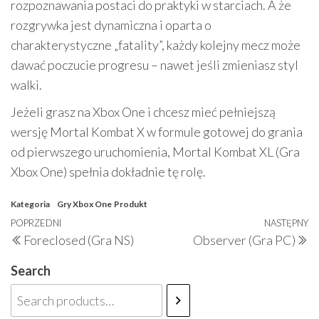
rozpoznawania postaci do praktyki w starciach. A że
rozgrywka jest dynamiczna i oparta o
charakterystyczne „fatality”, każdy kolejny mecz może
dawać poczucie progresu – nawet jeśli zmieniasz styl
walki.
Jeżeli grasz na Xbox One i chcesz mieć pełniejszą
wersję Mortal Kombat X w formule gotowej do grania
od pierwszego uruchomienia, Mortal Kombat XL (Gra
Xbox One) spełnia dokładnie tę rolę.
Kategoria
Gry Xbox One
Produkt
Nawigacja
Poprzedni
POPRZEDNI
NASTĘPNY
N
Foreclosed (Gra NS)
Observer (Gra PC)
wpisu
wpis
w
Search