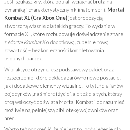
Jeśli szukasz gry, która potrafi wciągnąć brutalną
dynamiką i charakterystycznym klimatem serii,
Mortal
Kombat XL (Gra Xbox One)
jest propozycją
stworzoną właśnie dla takich graczy. To wydanie w
formacie XL, które rozbudowuje doświadczenie znane
z
Mortal Kombat X
o dodatkową, zupełnie nową
zawartość – bez konieczności kompletowania
osobnych paczek.
W praktyce otrzymujesz podstawowy pakiet oraz
rozszerzenie, które dokłada zarówno nowe postacie,
jak i dodatkowe elementy wizualne. To tytuł dla fanów
pojedynków „na śmierć i życie”, ale też dla tych, którzy
chcą wskoczyć do świata Mortal Kombat i od razu mieć
możliwie najpełniejszą bibliotekę wojowników oraz
aren.
Warto też podkreślić, że nie jest to „odświeżenie dla