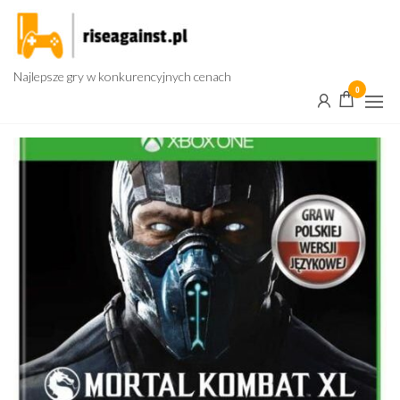
Przejdź
do
treści
Najlepsze gry w konkurencyjnych cenach
0