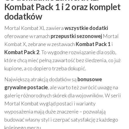
Kombat Pack 1 i 2 oraz komplet
dodatków
Mortal Kombat XL zawiera
wszystkie dodatki
oferowane w ramach
przepustki sezonowej
Mortal
Kombat X, zebrane w zestawach
Kombat Pack 1
i
Kombat Pack 2
. To wygodne rozwiązanie dla osób,
które chcą mieć pełną zawartość bez śledzenia, co już
kupione, a co dopiero trzeba dokupić.
Największą atrakcją dodatków są
bonusowe
grywalne postacie
, ale warto też zwrócić uwagę na
galerię różnorodnych skórek dla wojowników. W serii
Mortal Kombat wygląd postaci i warianty
wyposażenia mają duże znaczenie – pozwalają
budować własny styl i czerpać satysfakcję z każdego
kolejnego meczu.