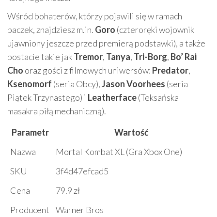
Wśród bohaterów, którzy pojawili się w ramach
paczek, znajdziesz m.in.
Goro
(czteroręki wojownik
ujawniony jeszcze przed premierą podstawki), a także
postacie takie jak
Tremor
,
Tanya
,
Tri-Borg
,
Bo’ Rai
Cho
oraz gości z filmowych uniwersów:
Predator
,
Ksenomorf
(seria Obcy),
Jason Voorhees
(seria
Piątek Trzynastego) i
Leatherface
(Teksańska
masakra piłą mechaniczną).
Parametr
Wartość
Nazwa
Mortal Kombat XL (Gra Xbox One)
SKU
3f4d47efcad5
Cena
79.9 zł
Producent
Warner Bros