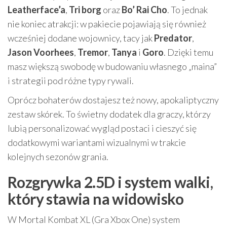
Leatherface’a
,
Tri borg
oraz
Bo’ Rai Cho
. To jednak
nie koniec atrakcji: w pakiecie pojawiają się również
wcześniej dodane wojownicy, tacy jak
Predator
,
Jason Voorhees
,
Tremor
,
Tanya
i
Goro
. Dzięki temu
masz większą swobodę w budowaniu własnego „maina”
i strategii pod różne typy rywali.
Oprócz bohaterów dostajesz też nowy, apokaliptyczny
zestaw skórek. To świetny dodatek dla graczy, którzy
lubią personalizować wygląd postaci i cieszyć się
dodatkowymi wariantami wizualnymi w trakcie
kolejnych sezonów grania.
Rozgrywka 2.5D i system walki,
który stawia na widowisko
W Mortal Kombat XL (Gra Xbox One) system